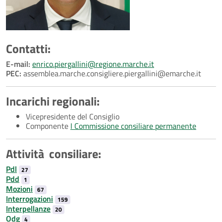
Contatti:
E-mail:
enrico.piergallini@regione.marche.it
PEC:
assemblea.marche.consigliere.piergallini@emarche.it
Incarichi regionali:
Vicepresidente del Consiglio
Componente
I Commissione consiliare permanente
Attività consiliare:
Pdl
27
Pdd
1
Mozioni
67
Interrogazioni
159
Interpellanze
20
Odg
4