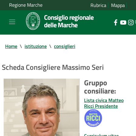
Regione Marche
Rubrica
Mappa
Consiglio regionale
delle Marche
Home
\
istituzione
\
consiglieri
Scheda Consigliere Massimo Seri
Gruppo
consiliare:
Lista civica Matteo
Ricci Presidente
Curriculum vitae