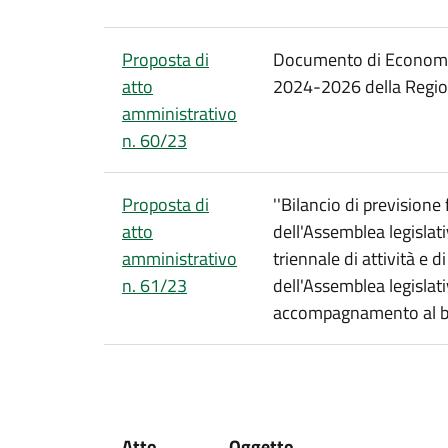
Proposta di
Documento di Economia
atto
2024-2026 della Regi
amministrativo
n. 60/23
Proposta di
''Bilancio di prevision
atto
dell'Assemblea legisla
amministrativo
triennale di attività e
n. 61/23
dell'Assemblea legislat
accompagnamento al bi
Atto
Oggetto