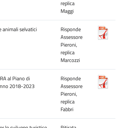
replica
Maggi
e animali selvatici
Risponde
Assessore
Pieroni,
replica
Marcozzi
RA al Piano di
Risponde
e anno 2018-2023
Assessore
Pieroni,
replica
Fabbri
 lo sviluppo turistico,
Ritirata,