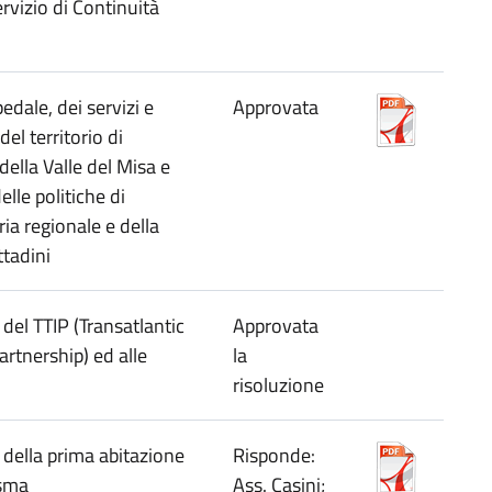
rvizio di Continuità
edale, dei servizi e
Approvata
del territorio di
della Valle del Misa e
lle politiche di
a regionale e della
ttadini
 del TTIP (Transatlantic
Approvata
rtnership) ed alle
la
risoluzione
o della prima abitazione
Risponde:
isma
Ass. Casini;