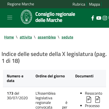
Regione Marche
Rubrica
Mappa
Consiglio regionale
delle Marche
Home
\
attivita
\
assemblea
\
sedute
Indice delle sedute della X legislatura (pag.
1 di 18)
Numero e
Ordine del giorno
Documenti
data
173
del
L'Assemblea
Resoconto
30/07/2020
legislativa
regionale è
Processo
convocata per