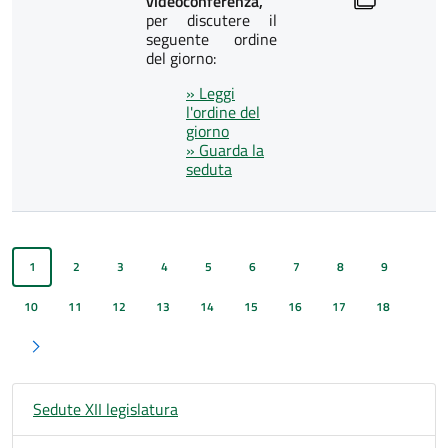
videoconferenza,
per discutere il
seguente ordine
del giorno:
» Leggi
l'ordine del
giorno
» Guarda la
seduta
1
2
3
4
5
6
7
8
9
10
11
12
13
14
15
16
17
18
Pagina successiva
Sedute XII legislatura