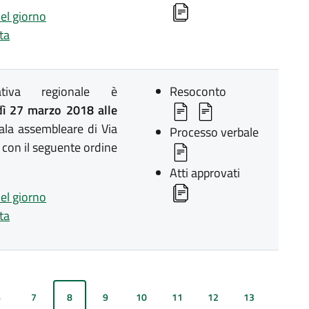
del giorno
ta
lativa regionale è
Resoconto
ì 27 marzo 2018 alle
ala assembleare di Via
Processo verbale
 con il seguente ordine
Atti approvati
del giorno
ta
6
7
8
9
10
11
12
13