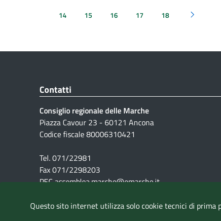
14
15
16
17
18
Pagina su
Contatti
Consiglio regionale delle Marche
Piazza Cavour 23 - 60121 Ancona
Codice fiscale 80006310421
Tel. 071/22981
Fax 071/2298203
PEC assemblea.marche@emarche.it
Questo sito internet utilizza solo cookie tecnici di prima 