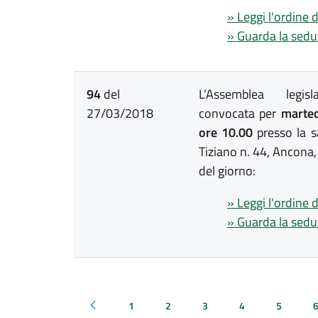
» Leggi l'ordine 
» Guarda la sedu
94
del
L’Assemblea legis
27/03/2018
convocata per
marted
ore 10.00
presso la s
Tiziano n. 44, Ancona,
del giorno:
» Leggi l'ordine 
» Guarda la sedu
1
2
3
4
5
Pagina precedente