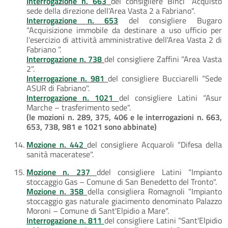
Interrogazione n. 663
del consigliere Binci “Acquisto
sede della direzione dell'Area Vasta 2 a Fabriano".
Interrogazione n. 653
del consigliere Bugaro
“Acquisizione immobile da destinare a uso ufficio per
l'esercizio di attività amministrative dell'Area Vasta 2 di
Fabriano ”.
Interrogazione n. 738
del consigliere Zaffini “Area Vasta
2".
Interrogazione n. 981
del consigliere Bucciarelli “Sede
ASUR di Fabriano".
Interrogazione n. 1021
del consigliere Latini “Asur
Marche – trasferimento sede".
(le mozioni n. 289, 375, 406 e le interrogazioni n. 663,
653, 738, 981 e 1021 sono abbinate)
Mozione n. 442
del consigliere Acquaroli “Difesa della
sanità maceratese".
Mozione n. 237
ddel consigliere Latini “Impianto
stoccaggio Gas – Comune di San Benedetto del Tronto".
Mozione n. 358
della consigliera Romagnoli “Impianto
stoccaggio gas naturale giacimento denominato Palazzo
Moroni – Comune di Sant'Elpidio a Mare".
Interrogazione n. 811
del consigliere Latini “Sant'Elpidio