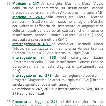
Mozione n. 247
dei consiglieri Marinelli, Massi “Avvio
dello studio randomizzato su Insufficienza Venosa
Cronica Cerebro-Spinale (CCSVI) e sclerosi multipla (SM)”.
Mozione n. 263
della consigliera Giorgi “Metodo
Zamboni – Studio randomizzato nella regione Marche
per valutare l'efficacia dell'intervento di angioplastica
delle principali vene cerebrali extracraniche in corso di
Insufficienza Venosa Cronica Cerebro Spinale (CCSVI)
associata a sclerosi multipla (SM)”.
Interrogazione n. 628
dei consiglieri Marinelli, Massi
“Studio randomizzato su Insufficienza Venosa Cronica
Cerebro-Spinale (CCSVI) e sclerosi multipla (SM)”.
Interrogazione n. 368
del consigliere Latini
“Trattamento della CCSVI (Insufficienza Venosa Cronica
Cerebro-Spinale richiesta diagnosi e trattamento via
SSN)".
Interrogazione n. 379
del consigliere Acquaroli “
Progetto Diagnostico Sclerosi multipla e CCSVI (Chronic
cerebro spinal venous insufficiency)".
(la mozione n. 247, 263 e le interrogazioni n. 628, 368 e
379 sono abbinate)
Proposta di legge n. 241
ad del consigliere Acacia
Scarpetti “Norme per la protezione dell'ambiente