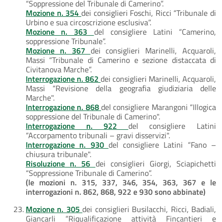
“Soppressione del Tribunale di Camerino”.
Mozione n. 354
dei consiglieri Foschi, Ricci “Tribunale di
Urbino e sua circoscrizione esclusiva”.
Mozione n. 363
del consigliere Latini “Camerino,
soppressione Tribunale”.
Mozione n. 367
dei consiglieri Marinelli, Acquaroli,
Massi “Tribunale di Camerino e sezione distaccata di
Civitanova Marche”.
Interrogazione n. 862
dei consiglieri Marinelli, Acquaroli,
Massi “Revisione della geografia giudiziaria delle
Marche".
Interrogazione n. 868
del consigliere Marangoni “Illogica
soppressione del Tribunale di Camerino".
Interrogazione n. 922
del consigliere Latini
“Accorpamento tribunali – gravi disservizi".
Interrogazione n. 930
del consigliere Latini “Fano –
chiusura tribunale".
Risoluzione n. 56
dei consiglieri Giorgi, Sciapichetti
“Soppressione Tribunale di Camerino”.
(le mozioni n. 315, 337, 346, 354, 363, 367 e le
interrogazioni n. 862, 868, 922 e 930 sono abbinate)
Mozione n. 305
dei consiglieri Busilacchi, Ricci, Badiali,
Giancarli “Riqualificazione attività Fincantieri e