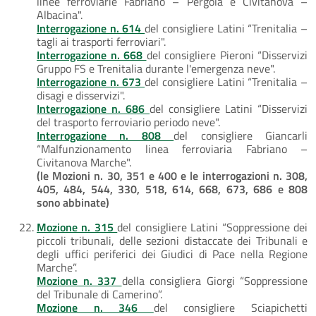
linee ferroviarie Fabriano – Pergola e Civitanova –
Albacina".
Interrogazione n. 614
del consigliere Latini “Trenitalia –
tagli ai trasporti ferroviari".
Interrogazione n. 668
del consigliere Pieroni “Disservizi
Gruppo FS e Trenitalia durante l'emergenza neve".
Interrogazione n. 673
del consigliere Latini “Trenitalia –
disagi e disservizi".
Interrogazione n. 686
del consigliere Latini “Disservizi
del trasporto ferroviario periodo neve".
Interrogazione n. 808
del consigliere Giancarli
“Malfunzionamento linea ferroviaria Fabriano –
Civitanova Marche".
(le Mozioni n. 30, 351 e 400 e le interrogazioni n. 308,
405, 484, 544, 330, 518, 614, 668, 673, 686 e 808
sono abbinate)
Mozione n. 315
del consigliere Latini “Soppressione dei
piccoli tribunali, delle sezioni distaccate dei Tribunali e
degli uffici periferici dei Giudici di Pace nella Regione
Marche”.
Mozione n. 337
della consigliera Giorgi “Soppressione
del Tribunale di Camerino”.
Mozione n. 346
del consigliere Sciapichetti