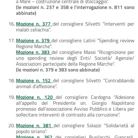
a Mare – costruzione centrale di stoccaggio”.
(le mozioni n. 237 e 358 e l’interrogazione n. 811 sono
abbinate)
Mozione n. 377
del consigliere Silvetti “Interventi per
malati celiachia".
Mozione n. 379
del consigliere Latini “Spending review
Regione Marche".
Mozione n. 383
del consigliere Massi “Ricognizione per
uno spending review degli Enti/ Società/ Agenzie/
Associazioni partecipate della Regione Marche".
(le mozioni n. 379 e 383 sono abbinate)
Mozione n. 152
del consigliere Silvetti “Contrabbando
animali d'affezione".
Mozione n. 120
del consigliere Cardogna “Adesione
all'appello del Presidente on. Giorgio Napolitano
promosso dall'associazione Avviso Pubblico e Libera per
sollecitare interventi di contrasto alla corruzione”.
Mozione n. 381
del consigliere Solazzi “Solidarietà al
popolo siriano”.
Mozione n. 362
dei consiglieri Busilacchi, Giancarli,