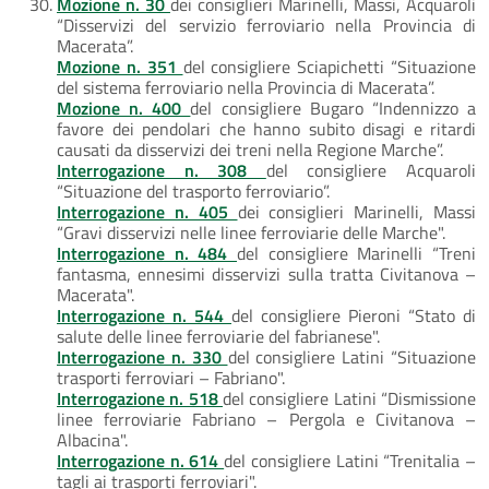
Mozione n. 30
dei consiglieri Marinelli, Massi, Acquaroli
“Disservizi del servizio ferroviario nella Provincia di
Macerata”.
Mozione n. 351
del consigliere Sciapichetti “Situazione
del sistema ferroviario nella Provincia di Macerata”.
Mozione n. 400
del consigliere Bugaro “Indennizzo a
favore dei pendolari che hanno subito disagi e ritardi
causati da disservizi dei treni nella Regione Marche”.
Interrogazione n. 308
del consigliere Acquaroli
“Situazione del trasporto ferroviario”.
Interrogazione n. 405
dei consiglieri Marinelli, Massi
“Gravi disservizi nelle linee ferroviarie delle Marche".
Interrogazione n. 484
del consigliere Marinelli “Treni
fantasma, ennesimi disservizi sulla tratta Civitanova –
Macerata".
Interrogazione n. 544
del consigliere Pieroni “Stato di
salute delle linee ferroviarie del fabrianese".
Interrogazione n. 330
del consigliere Latini “Situazione
trasporti ferroviari – Fabriano".
Interrogazione n. 518
del consigliere Latini “Dismissione
linee ferroviarie Fabriano – Pergola e Civitanova –
Albacina".
Interrogazione n. 614
del consigliere Latini “Trenitalia –
tagli ai trasporti ferroviari".