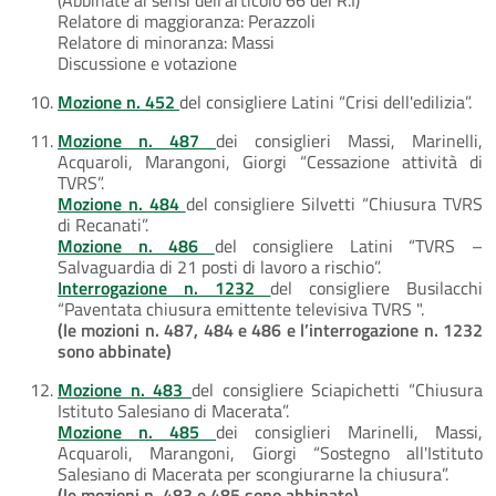
Relatore di maggioranza: Perazzoli
Relatore di minoranza: Massi
Discussione e votazione
Mozione n. 452
del consigliere Latini “Crisi dell'edilizia”.
Mozione n. 487
dei consiglieri Massi, Marinelli,
Acquaroli, Marangoni, Giorgi “Cessazione attività di
TVRS”.
Mozione n. 484
del consigliere Silvetti “Chiusura TVRS
di Recanati”.
Mozione n. 486
del consigliere Latini “TVRS –
Salvaguardia di 21 posti di lavoro a rischio”.
Interrogazione n. 1232
del consigliere Busilacchi
“Paventata chiusura emittente televisiva TVRS ".
(le mozioni n. 487, 484 e 486 e l’interrogazione n. 1232
sono abbinate)
Mozione n. 483
del consigliere Sciapichetti “Chiusura
Istituto Salesiano di Macerata”.
Mozione n. 485
dei consiglieri Marinelli, Massi,
Acquaroli, Marangoni, Giorgi “Sostegno all'Istituto
Salesiano di Macerata per scongiurarne la chiusura”.
(le mozioni n. 483 e 485 sono abbinate)