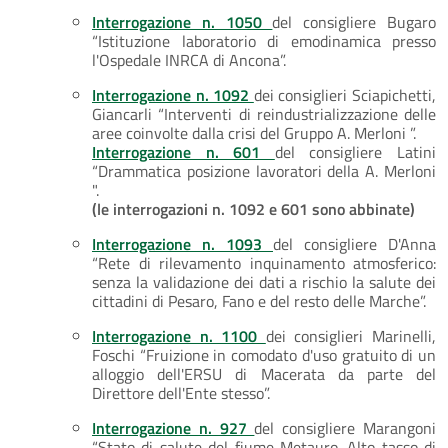
Interrogazione n. 1050
del consigliere Bugaro
“Istituzione laboratorio di emodinamica presso
l'Ospedale INRCA di Ancona”.
Interrogazione n. 1092
dei consiglieri Sciapichetti,
Giancarli “Interventi di reindustrializzazione delle
aree coinvolte dalla crisi del Gruppo A. Merloni ”.
Interrogazione n. 601
del consigliere Latini
“Drammatica posizione lavoratori della A. Merloni
".
(le interrogazioni n. 1092 e 601 sono abbinate)
Interrogazione n. 1093
del consigliere D'Anna
“Rete di rilevamento inquinamento atmosferico:
senza la validazione dei dati a rischio la salute dei
cittadini di Pesaro, Fano e del resto delle Marche”.
Interrogazione n. 1100
dei consiglieri Marinelli,
Foschi “Fruizione in comodato d'uso gratuito di un
alloggio dell'ERSU di Macerata da parte del
Direttore dell'Ente stesso”.
Interrogazione n. 927
del consigliere Marangoni
“Stato di salute del fiume Metauro. Alto tasso di