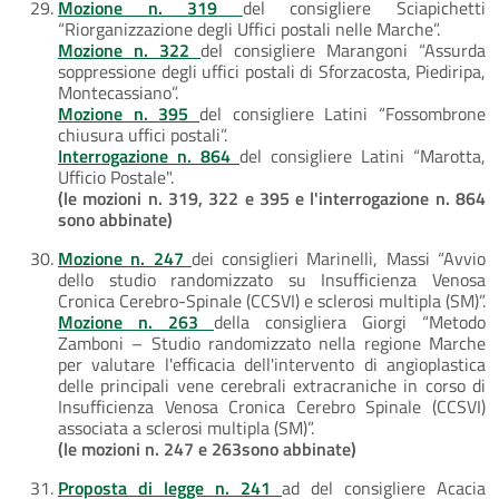
Mozione n. 319
del consigliere Sciapichetti
“Riorganizzazione degli Uffici postali nelle Marche”.
Mozione n. 322
del consigliere Marangoni “Assurda
soppressione degli uffici postali di Sforzacosta, Piediripa,
Montecassiano”.
Mozione n. 395
del consigliere Latini “Fossombrone
chiusura uffici postali”.
Interrogazione n. 864
del consigliere Latini “Marotta,
Ufficio Postale".
(le mozioni n. 319, 322 e 395 e l'interrogazione n. 864
sono abbinate)
Mozione n. 247
dei consiglieri Marinelli, Massi “Avvio
dello studio randomizzato su Insufficienza Venosa
Cronica Cerebro-Spinale (CCSVI) e sclerosi multipla (SM)”.
Mozione n. 263
della consigliera Giorgi “Metodo
Zamboni – Studio randomizzato nella regione Marche
per valutare l'efficacia dell'intervento di angioplastica
delle principali vene cerebrali extracraniche in corso di
Insufficienza Venosa Cronica Cerebro Spinale (CCSVI)
associata a sclerosi multipla (SM)”.
(le mozioni n. 247 e 263sono abbinate)
Proposta di legge n. 241
ad del consigliere Acacia