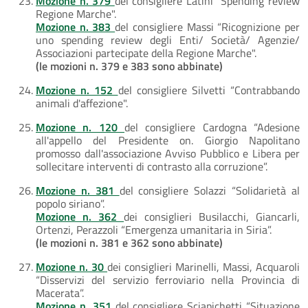
Mozione n. 379
del consigliere Latini “Spending review
Regione Marche".
Mozione n. 383
del consigliere Massi “Ricognizione per
uno spending review degli Enti/ Società/ Agenzie/
Associazioni partecipate della Regione Marche".
(le mozioni n. 379 e 383 sono abbinate)
Mozione n. 152
del consigliere Silvetti “Contrabbando
animali d'affezione".
Mozione n. 120
del consigliere Cardogna “Adesione
all'appello del Presidente on. Giorgio Napolitano
promosso dall'associazione Avviso Pubblico e Libera per
sollecitare interventi di contrasto alla corruzione”.
Mozione n. 381
del consigliere Solazzi “Solidarietà al
popolo siriano”.
Mozione n. 362
dei consiglieri Busilacchi, Giancarli,
Ortenzi, Perazzoli “Emergenza umanitaria in Siria”.
(le mozioni n. 381 e 362 sono abbinate)
Mozione n. 30
dei consiglieri Marinelli, Massi, Acquaroli
“Disservizi del servizio ferroviario nella Provincia di
Macerata”.
Mozione n. 351
del consigliere Sciapichetti “Situazione