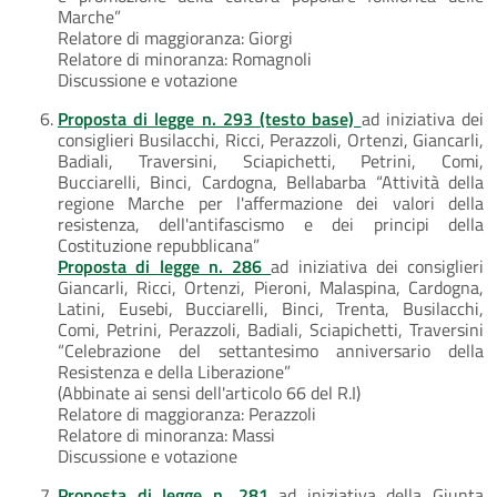
Marche”
Relatore di maggioranza: Giorgi
Relatore di minoranza: Romagnoli
Discussione e votazione
Proposta di legge n. 293 (testo base)
ad iniziativa dei
consiglieri Busilacchi, Ricci, Perazzoli, Ortenzi, Giancarli,
Badiali, Traversini, Sciapichetti, Petrini, Comi,
Bucciarelli, Binci, Cardogna, Bellabarba “Attività della
regione Marche per l'affermazione dei valori della
resistenza, dell'antifascismo e dei principi della
Costituzione repubblicana”
Proposta di legge n. 286
ad iniziativa dei consiglieri
Giancarli, Ricci, Ortenzi, Pieroni, Malaspina, Cardogna,
Latini, Eusebi, Bucciarelli, Binci, Trenta, Busilacchi,
Comi, Petrini, Perazzoli, Badiali, Sciapichetti, Traversini
“Celebrazione del settantesimo anniversario della
Resistenza e della Liberazione”
(Abbinate ai sensi dell'articolo 66 del R.I)
Relatore di maggioranza: Perazzoli
Relatore di minoranza: Massi
Discussione e votazione
Proposta di legge n. 281
ad iniziativa della Giunta