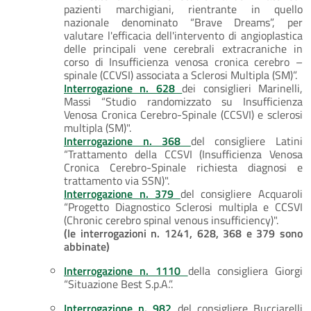
pazienti marchigiani, rientrante in quello
nazionale denominato “Brave Dreams”, per
valutare l'efficacia dell'intervento di angioplastica
delle principali vene cerebrali extracraniche in
corso di Insufficienza venosa cronica cerebro –
spinale (CCVSI) associata a Sclerosi Multipla (SM)”.
Interrogazione n. 628
dei consiglieri Marinelli,
Massi “Studio randomizzato su Insufficienza
Venosa Cronica Cerebro-Spinale (CCSVI) e sclerosi
multipla (SM)".
Interrogazione n. 368
del consigliere Latini
“Trattamento della CCSVI (Insufficienza Venosa
Cronica Cerebro-Spinale richiesta diagnosi e
trattamento via SSN)".
Interrogazione n. 379
del consigliere Acquaroli
“Progetto Diagnostico Sclerosi multipla e CCSVI
(Chronic cerebro spinal venous insufficiency)".
(le interrogazioni n. 1241, 628, 368 e 379 sono
abbinate)
Interrogazione n. 1110
della consigliera Giorgi
“Situazione Best S.p.A.”.
Interrogazione n. 982
del consigliere Bucciarelli