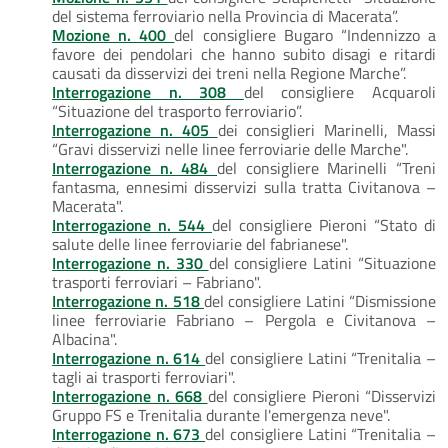
del sistema ferroviario nella Provincia di Macerata”.
Mozione n. 400
del consigliere Bugaro “Indennizzo a
favore dei pendolari che hanno subito disagi e ritardi
causati da disservizi dei treni nella Regione Marche”.
Interrogazione n. 308
del consigliere Acquaroli
“Situazione del trasporto ferroviario”.
Interrogazione n. 405
dei consiglieri Marinelli, Massi
“Gravi disservizi nelle linee ferroviarie delle Marche".
Interrogazione n. 484
del consigliere Marinelli “Treni
fantasma, ennesimi disservizi sulla tratta Civitanova –
Macerata".
Interrogazione n. 544
del consigliere Pieroni “Stato di
salute delle linee ferroviarie del fabrianese".
Interrogazione n. 330
del consigliere Latini “Situazione
trasporti ferroviari – Fabriano".
Interrogazione n. 518
del consigliere Latini “Dismissione
linee ferroviarie Fabriano – Pergola e Civitanova –
Albacina".
Interrogazione n. 614
del consigliere Latini “Trenitalia –
tagli ai trasporti ferroviari".
Interrogazione n. 668
del consigliere Pieroni “Disservizi
Gruppo FS e Trenitalia durante l'emergenza neve".
Interrogazione n. 673
del consigliere Latini “Trenitalia –