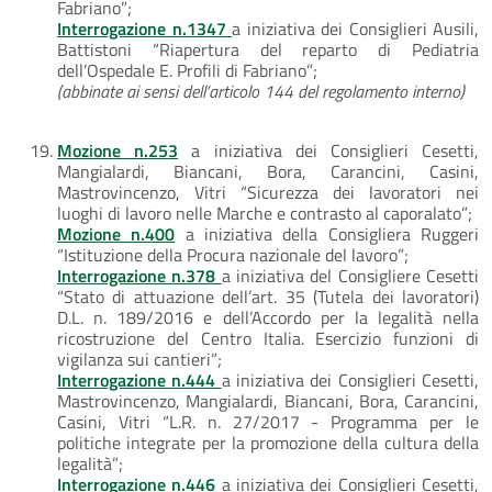
Fabriano”;
Interrogazione n.1347
a iniziativa dei Consiglieri Ausili,
Battistoni “Riapertura del reparto di Pediatria
dell’Ospedale E. Profili di Fabriano”;
(abbinate ai sensi dell’articolo 144 del regolamento interno)
Mozione n.253
a iniziativa dei Consiglieri Cesetti,
Mangialardi, Biancani, Bora, Carancini, Casini,
Mastrovincenzo, Vitri “Sicurezza dei lavoratori nei
luoghi di lavoro nelle Marche e contrasto al caporalato”;
Mozione n.400
a iniziativa della Consigliera Ruggeri
“Istituzione della Procura nazionale del lavoro”;
Interrogazione n.378
a iniziativa del Consigliere Cesetti
“Stato di attuazione dell’art. 35 (Tutela dei lavoratori)
D.L. n. 189/2016 e dell’Accordo per la legalità nella
ricostruzione del Centro Italia. Esercizio funzioni di
vigilanza sui cantieri”;
Interrogazione n.444
a iniziativa dei Consiglieri Cesetti,
Mastrovincenzo, Mangialardi, Biancani, Bora, Carancini,
Casini, Vitri “L.R. n. 27/2017 - Programma per le
politiche integrate per la promozione della cultura della
legalità”;
Interrogazione n.446
a iniziativa dei Consiglieri Cesetti,