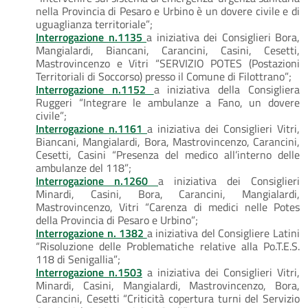
nella Provincia di Pesaro e Urbino è un dovere civile e di
uguaglianza territoriale”;
Interrogazione n.1135
a iniziativa dei Consiglieri Bora,
Mangialardi, Biancani, Carancini, Casini, Cesetti,
Mastrovincenzo e Vitri “SERVIZIO POTES (Postazioni
Territoriali di Soccorso) presso il Comune di Filottrano”;
Interrogazione n.1152
a iniziativa della Consigliera
Ruggeri “Integrare le ambulanze a Fano, un dovere
civile”;
Interrogazione n.1161
a iniziativa dei Consiglieri Vitri,
Biancani, Mangialardi, Bora, Mastrovincenzo, Carancini,
Cesetti, Casini “Presenza del medico all’interno delle
ambulanze del 118”;
Interrogazione n.1260
a iniziativa dei Consiglieri
Minardi, Casini, Bora, Carancini, Mangialardi,
Mastrovincenzo, Vitri “Carenza di medici nelle Potes
della Provincia di Pesaro e Urbino”;
Interrogazione n. 1382
a iniziativa del Consigliere Latini
“Risoluzione delle Problematiche relative alla Po.T.E.S.
118 di Senigallia”;
Interrogazione n.1503
a iniziativa dei Consiglieri Vitri,
Minardi, Casini, Mangialardi, Mastrovincenzo, Bora,
Carancini, Cesetti “Criticità copertura turni del Servizio