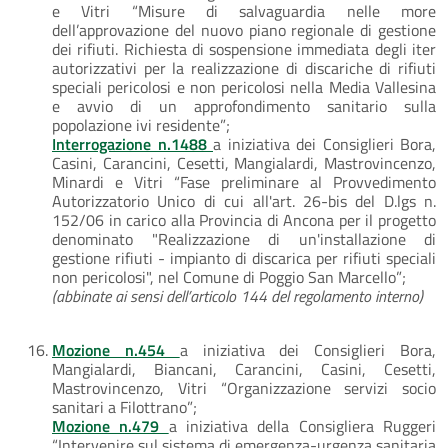
e Vitri “Misure di salvaguardia nelle more
dell’approvazione del nuovo piano regionale di gestione
dei rifiuti. Richiesta di sospensione immediata degli iter
autorizzativi per la realizzazione di discariche di rifiuti
speciali pericolosi e non pericolosi nella Media Vallesina
e avvio di un approfondimento sanitario sulla
popolazione ivi residente”;
Interrogazione n.1488
a iniziativa dei Consiglieri Bora,
Casini, Carancini, Cesetti, Mangialardi, Mastrovincenzo,
Minardi e Vitri “Fase preliminare al Provvedimento
Autorizzatorio Unico di cui all'art. 26-bis del D.lgs n.
152/06 in carico alla Provincia di Ancona per il progetto
denominato "Realizzazione di un'installazione di
gestione rifiuti - impianto di discarica per rifiuti speciali
non pericolosi", nel Comune di Poggio San Marcello”;
(abbinate ai sensi dell’articolo 144 del regolamento interno)
Mozione n.454
a iniziativa dei Consiglieri Bora,
Mangialardi, Biancani, Carancini, Casini, Cesetti,
Mastrovincenzo, Vitri “Organizzazione servizi socio
sanitari a Filottrano”;
Mozione n.479
a iniziativa della Consigliera Ruggeri
“Intervenire sul sistema di emergenza-urgenza sanitaria