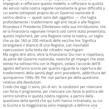
impegnati a rafforzare questo modello, a rafforzare la qualità
dei servizi nella nostra regione nonostante le gravi difficoltà a
cui siamo sottoposti proprio da un Governo nazionale di
centro-destra — questi sono dati oggettivi — che taglia
profondamente i trasferimenti agli enti locali e alle Regioni.
Ricordava il Presidente D’Ambrosio nella sua introduzione, che
se la finanziaria regionale rimarrà così com’è stata presentata,
questo implicherà, per una Regione come la nostra, un taglio
che va dai 160 ai 200 miliardi delle vecchie lire. Significa
strangolare il bilancio di una Regione, con inevitabili
ripercussioni sulla testa dei cittadini marchigiani.
Ma voglio dire altro, oltre la finanziaria. Qui non si rispettano,
da parte del Governo nazionale, neanche gli impegni che esso
stesso ha sottoscritto con le Regioni, vedasi l’accordo dell’8
agosto dell’anno scorso per quanto riguarda la copertura dei
trasferimenti della sanità degli anni precedenti, addirittura del
quinquennio 1994-99. Per non parlare poi della questione
relativa alla devolution.
Credo che oggi ci sono, più di ieri, le condizioni per rilanciare
con forza il programma, per rilanciare con forza la politica del
centro sinistra in questa nostra regione, a partire dalla
questione della sanità che qui tutti hanno richiamato, su cui
la Giunta e la maggioranza sono impegnati a definire una