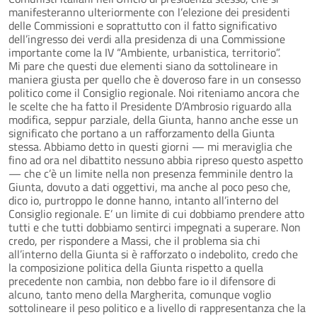
manifesteranno ulteriormente con l’elezione dei presidenti
delle Commissioni e soprattutto con il fatto significativo
dell’ingresso dei verdi alla presidenza di una Commissione
importante come la IV “Ambiente, urbanistica, territorio”.
Mi pare che questi due elementi siano da sottolineare in
maniera giusta per quello che è doveroso fare in un consesso
politico come il Consiglio regionale. Noi riteniamo ancora che
le scelte che ha fatto il Presidente D’Ambrosio riguardo alla
modifica, seppur parziale, della Giunta, hanno anche esse un
significato che portano a un rafforzamento della Giunta
stessa. Abbiamo detto in questi giorni — mi meraviglia che
fino ad ora nel dibattito nessuno abbia ripreso questo aspetto
— che c’è un limite nella non presenza femminile dentro la
Giunta, dovuto a dati oggettivi, ma anche al poco peso che,
dico io, purtroppo le donne hanno, intanto all’interno del
Consiglio regionale. E’ un limite di cui dobbiamo prendere atto
tutti e che tutti dobbiamo sentirci impegnati a superare. Non
credo, per rispondere a Massi, che il problema sia chi
all’interno della Giunta si è rafforzato o indebolito, credo che
la composizione politica della Giunta rispetto a quella
precedente non cambia, non debbo fare io il difensore di
alcuno, tanto meno della Margherita, comunque voglio
sottolineare il peso politico e a livello di rappresentanza che la