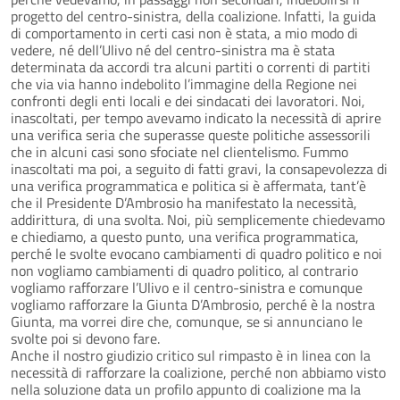
progetto del centro-sinistra, della coalizione. Infatti, la guida
di comportamento in certi casi non è stata, a mio modo di
vedere, né dell’Ulivo né del centro-sinistra ma è stata
determinata da accordi tra alcuni partiti o correnti di partiti
che via via hanno indebolito l’immagine della Regione nei
confronti degli enti locali e dei sindacati dei lavoratori. Noi,
inascoltati, per tempo avevamo indicato la necessità di aprire
una verifica seria che superasse queste politiche assessorili
che in alcuni casi sono sfociate nel clientelismo. Fummo
inascoltati ma poi, a seguito di fatti gravi, la consapevolezza di
una verifica programmatica e politica si è affermata, tant’è
che il Presidente D’Ambrosio ha manifestato la necessità,
addirittura, di una svolta. Noi, più semplicemente chiedevamo
e chiediamo, a questo punto, una verifica programmatica,
perché le svolte evocano cambiamenti di quadro politico e noi
non vogliamo cambiamenti di quadro politico, al contrario
vogliamo rafforzare l’Ulivo e il centro-sinistra e comunque
vogliamo rafforzare la Giunta D’Ambrosio, perché è la nostra
Giunta, ma vorrei dire che, comunque, se si annunciano le
svolte poi si devono fare.
Anche il nostro giudizio critico sul rimpasto è in linea con la
necessità di rafforzare la coalizione, perché non abbiamo visto
nella soluzione data un profilo appunto di coalizione ma la