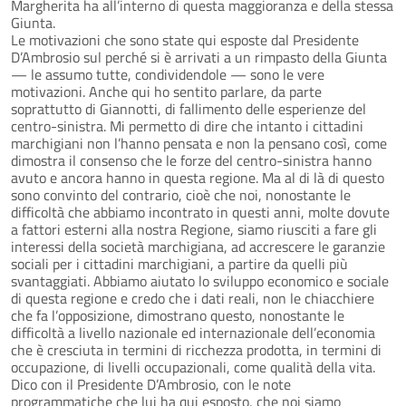
Margherita ha all’interno di questa maggioranza e della stessa
Giunta.
Le motivazioni che sono state qui esposte dal Presidente
D’Ambrosio sul perché si è arrivati a un rimpasto della Giunta
— le assumo tutte, condividendole — sono le vere
motivazioni. Anche qui ho sentito parlare, da parte
soprattutto di Giannotti, di fallimento delle esperienze del
centro-sinistra. Mi permetto di dire che intanto i cittadini
marchigiani non l’hanno pensata e non la pensano così, come
dimostra il consenso che le forze del centro-sinistra hanno
avuto e ancora hanno in questa regione. Ma al di là di questo
sono convinto del contrario, cioè che noi, nonostante le
difficoltà che abbiamo incontrato in questi anni, molte dovute
a fattori esterni alla nostra Regione, siamo riusciti a fare gli
interessi della società marchigiana, ad accrescere le garanzie
sociali per i cittadini marchigiani, a partire da quelli più
svantaggiati. Abbiamo aiutato lo sviluppo economico e sociale
di questa regione e credo che i dati reali, non le chiacchiere
che fa l’opposizione, dimostrano questo, nonostante le
difficoltà a livello nazionale ed internazionale dell’economia
che è cresciuta in termini di ricchezza prodotta, in termini di
occupazione, di livelli occupazionali, come qualità della vita.
Dico con il Presidente D’Ambrosio, con le note
programmatiche che lui ha qui esposto, che noi siamo