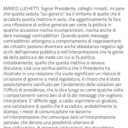
MARCO LUCHETTI. Signor Presidente, colleghi rimasti, mi pare
che questa seduta “sui generis” sia il sintomo di quello che è
accaduto questa mattina in aula, che oggettivamente fa fare
una riflessione di ordine generale per come la politica in
qualche occasione rischia incomprensioni, rischia anche di
dare messaggi contraddittori. Quando questi messaggi
contraddittori attengono a comportamento di rappresentanti
dei cittadini possono diventare anche abbastanza negativi agli
occhi dell’opinione pubblica e nell’interpretazione che la gente
dà della politica e del modo con cui si fa politica.
Indubbiamente, quello che questa mattina si doveva
discutere, cioè una verifica politica che il Presidente ha
illustrato in una relazione che vuole significare un rilancio di
un’azione di governo a metà legislatura, è chiaro che è stato
assolutamente vanificato per l’andamento delle votazioni per
l’Ufficio di presidenza, che la dice lunga su come qualche volta
i comportamenti vanno ben al di là dei messaggi che vogliono
interpretare. E’ difficile oggi, a caldo, esprimere un giudizio,
una valutazione di quello che è accaduto, probabilmente la
stampa, i mezzi di comunicazione ne daranno
un’interpretazione che comunque sarà un’interpretazione
parziale, che denota una possibilità ulteriore di
dequalificazione, di momenti istituzionali che dovrebbero