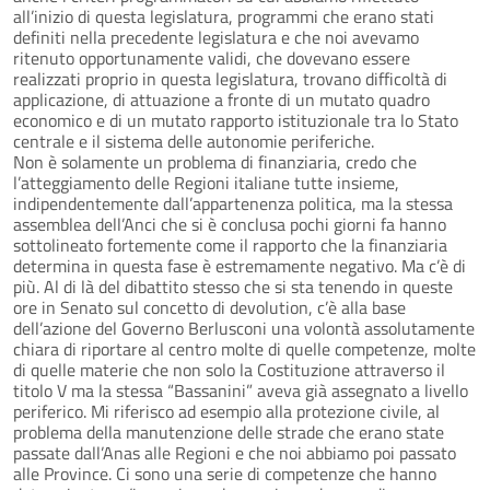
all’inizio di questa legislatura, programmi che erano stati
definiti nella precedente legislatura e che noi avevamo
ritenuto opportunamente validi, che dovevano essere
realizzati proprio in questa legislatura, trovano difficoltà di
applicazione, di attuazione a fronte di un mutato quadro
economico e di un mutato rapporto istituzionale tra lo Stato
centrale e il sistema delle autonomie periferiche.
Non è solamente un problema di finanziaria, credo che
l’atteggiamento delle Regioni italiane tutte insieme,
indipendentemente dall’appartenenza politica, ma la stessa
assemblea dell’Anci che si è conclusa pochi giorni fa hanno
sottolineato fortemente come il rapporto che la finanziaria
determina in questa fase è estremamente negativo. Ma c’è di
più. Al di là del dibattito stesso che si sta tenendo in queste
ore in Senato sul concetto di devolution, c’è alla base
dell’azione del Governo Berlusconi una volontà assolutamente
chiara di riportare al centro molte di quelle competenze, molte
di quelle materie che non solo la Costituzione attraverso il
titolo V ma la stessa “Bassanini” aveva già assegnato a livello
periferico. Mi riferisco ad esempio alla protezione civile, al
problema della manutenzione delle strade che erano state
passate dall’Anas alle Regioni e che noi abbiamo poi passato
alle Province. Ci sono una serie di competenze che hanno