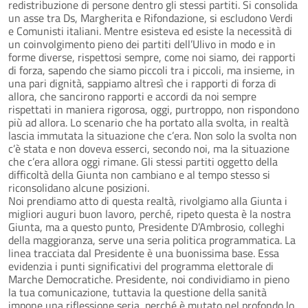
redistribuzione di persone dentro gli stessi partiti. Si consolida
un asse tra Ds, Margherita e Rifondazione, si escludono Verdi
e Comunisti italiani. Mentre esisteva ed esiste la necessità di
un coinvolgimento pieno dei partiti dell’Ulivo in modo e in
forme diverse, rispettosi sempre, come noi siamo, dei rapporti
di forza, sapendo che siamo piccoli tra i piccoli, ma insieme, in
una pari dignità, sappiamo altresì che i rapporti di forza di
allora, che sancirono rapporti e accordi da noi sempre
rispettati in maniera rigorosa, oggi, purtroppo, non rispondono
più ad allora. Lo scenario che ha portato alla svolta, in realtà
lascia immutata la situazione che c’era. Non solo la svolta non
c’è stata e non doveva esserci, secondo noi, ma la situazione
che c’era allora oggi rimane. Gli stessi partiti oggetto della
difficoltà della Giunta non cambiano e al tempo stesso si
riconsolidano alcune posizioni.
Noi prendiamo atto di questa realtà, rivolgiamo alla Giunta i
migliori auguri buon lavoro, perché, ripeto questa è la nostra
Giunta, ma a questo punto, Presidente D’Ambrosio, colleghi
della maggioranza, serve una seria politica programmatica. La
linea tracciata dal Presidente è una buonissima base. Essa
evidenzia i punti significativi del programma elettorale di
Marche Democratiche. Presidente, noi condividiamo in pieno
la tua comunicazione, tuttavia la questione della sanità
impone una riflessione seria, perché è mutato nel profondo lo