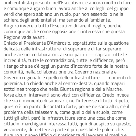
ambientalista presente nell’Esecutivo c’è ancora molto da fare
e comunque auguro buon lavoro anche ai colleghi del gruppo
verdi che spero abbiano un ruolo, pur non essendo io nella
schiera degli ambientalisti ma tenendo all’ambiente.
Auguro invece a tutto l’Esecutivo di fare il meglio, perché
comunque anche come opposizione ci interessa che questa
Regione vada avanti.
Chiedo al Presidente D’Ambrosio, soprattutto sulla questione
delicata delle infrastrutture, di superare e di far superare
anche ai suoi collaboratori, ai suoi partiti — capisco tutte le
incredulità, tutte le contraddizioni, tutte le diffidenze, però
ritengo che se c’è oggi un punto d’incontro forte della nostra
comunità, nella collaborazione tra Governo nazionale e
Governo regionale è quello delle infrastrutture — momenti di
polemica. Lo chiedo anche al centro-destra, quando magari
sottolinea troppo che nella Giunta regionale delle Marche,
forse alcuni interventi sono visti con diffidenza. Credo invece
che sia il momento di superarli, nell’interesse di tutti. Ripeto,
questo è un punto di contatto forte, poi ve ne sono altri, c’è il
problema della talassemia, come quello della scuola, come
tutti gli altri, però le infrastrutture sono una cosa che come
cittadini marchigiani interessa tutti, quindi auspico su questo,
veramente, di mettere a parte il più possibile le polemiche.
Auguro al nuovo Ufficio di presidenza di lavorare al meglio e