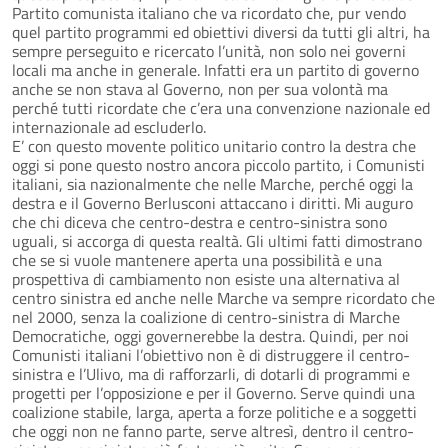
Partito comunista italiano che va ricordato che, pur vendo
quel partito programmi ed obiettivi diversi da tutti gli altri, ha
sempre perseguito e ricercato l’unità, non solo nei governi
locali ma anche in generale. Infatti era un partito di governo
anche se non stava al Governo, non per sua volontà ma
perché tutti ricordate che c’era una convenzione nazionale ed
internazionale ad escluderlo.
E’ con questo movente politico unitario contro la destra che
oggi si pone questo nostro ancora piccolo partito, i Comunisti
italiani, sia nazionalmente che nelle Marche, perché oggi la
destra e il Governo Berlusconi attaccano i diritti. Mi auguro
che chi diceva che centro-destra e centro-sinistra sono
uguali, si accorga di questa realtà. Gli ultimi fatti dimostrano
che se si vuole mantenere aperta una possibilità e una
prospettiva di cambiamento non esiste una alternativa al
centro sinistra ed anche nelle Marche va sempre ricordato che
nel 2000, senza la coalizione di centro-sinistra di Marche
Democratiche, oggi governerebbe la destra. Quindi, per noi
Comunisti italiani l’obiettivo non è di distruggere il centro-
sinistra e l’Ulivo, ma di rafforzarli, di dotarli di programmi e
progetti per l’opposizione e per il Governo. Serve quindi una
coalizione stabile, larga, aperta a forze politiche e a soggetti
che oggi non ne fanno parte, serve altresì, dentro il centro-