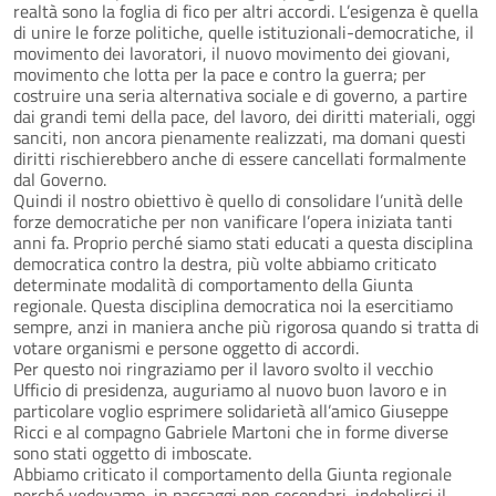
realtà sono la foglia di fico per altri accordi. L’esigenza è quella
di unire le forze politiche, quelle istituzionali-democratiche, il
movimento dei lavoratori, il nuovo movimento dei giovani,
movimento che lotta per la pace e contro la guerra; per
costruire una seria alternativa sociale e di governo, a partire
dai grandi temi della pace, del lavoro, dei diritti materiali, oggi
sanciti, non ancora pienamente realizzati, ma domani questi
diritti rischierebbero anche di essere cancellati formalmente
dal Governo.
Quindi il nostro obiettivo è quello di consolidare l’unità delle
forze democratiche per non vanificare l’opera iniziata tanti
anni fa. Proprio perché siamo stati educati a questa disciplina
democratica contro la destra, più volte abbiamo criticato
determinate modalità di comportamento della Giunta
regionale. Questa disciplina democratica noi la esercitiamo
sempre, anzi in maniera anche più rigorosa quando si tratta di
votare organismi e persone oggetto di accordi.
Per questo noi ringraziamo per il lavoro svolto il vecchio
Ufficio di presidenza, auguriamo al nuovo buon lavoro e in
particolare voglio esprimere solidarietà all’amico Giuseppe
Ricci e al compagno Gabriele Martoni che in forme diverse
sono stati oggetto di imboscate.
Abbiamo criticato il comportamento della Giunta regionale
perché vedevamo, in passaggi non secondari, indebolirsi il