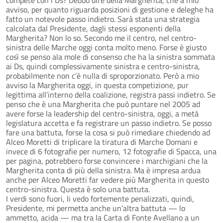
avviso, per quanto riguarda posizioni di gestione e deleghe ha
fatto un notevole passo indietro. Sarà stata una strategia
calcolata dal Presidente, dagli stessi esponenti della
Margherita? Non lo so. Secondo me il centro, nel centro-
sinistra delle Marche oggi conta molto meno. Forse è giusto
così se penso ala mole di consenso che ha la sinistra sommata
ai Ds, quindi complessivamente sinistra e centro-sinistra,
probabilmente non c’è nulla di sproporzionato. Però a mio
avviso la Margherita oggi, in questa competizione, pur
legittima all’interno della coalizione, registra passi indietro. Se
penso che è una Margherita che può puntare nel 2005 ad
avere forse la leadership del centro-sinistra, oggi, a metà
legislatura accetta e fa registrare un passo indietro. Se posso
fare una battuta, forse la cosa si può rimediare chiedendo ad
Alceo Moretti di triplicare la tiratura di Marche Domani e
invece di 6 fotografie per numero, 12 fotografie di Spacca, una
per pagina, potrebbero forse convincere i marchigiani che la
Margherita conta di più della sinistra. Ma è impresa ardua
anche per Alceo Moretti far vedere più Margherita in questo
centro-sinistra. Questa è solo una battuta.
I verdi sono fuori, li vedo fortemente penalizzati, quindi,
Presidente, mi permetta anche un’altra battuta — lo
ammetto, acida — ma tra la Carta di Fonte Avellano a un