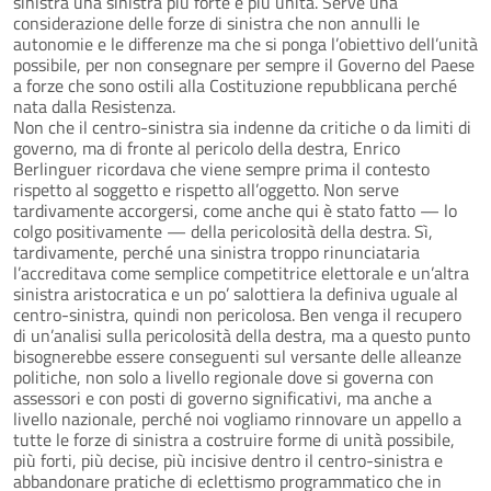
sinistra una sinistra più forte e più unita. Serve una
considerazione delle forze di sinistra che non annulli le
autonomie e le differenze ma che si ponga l’obiettivo dell’unità
possibile, per non consegnare per sempre il Governo del Paese
a forze che sono ostili alla Costituzione repubblicana perché
nata dalla Resistenza.
Non che il centro-sinistra sia indenne da critiche o da limiti di
governo, ma di fronte al pericolo della destra, Enrico
Berlinguer ricordava che viene sempre prima il contesto
rispetto al soggetto e rispetto all’oggetto. Non serve
tardivamente accorgersi, come anche qui è stato fatto — lo
colgo positivamente — della pericolosità della destra. Sì,
tardivamente, perché una sinistra troppo rinunciataria
l’accreditava come semplice competitrice elettorale e un’altra
sinistra aristocratica e un po’ salottiera la definiva uguale al
centro-sinistra, quindi non pericolosa. Ben venga il recupero
di un’analisi sulla pericolosità della destra, ma a questo punto
bisognerebbe essere conseguenti sul versante delle alleanze
politiche, non solo a livello regionale dove si governa con
assessori e con posti di governo significativi, ma anche a
livello nazionale, perché noi vogliamo rinnovare un appello a
tutte le forze di sinistra a costruire forme di unità possibile,
più forti, più decise, più incisive dentro il centro-sinistra e
abbandonare pratiche di eclettismo programmatico che in