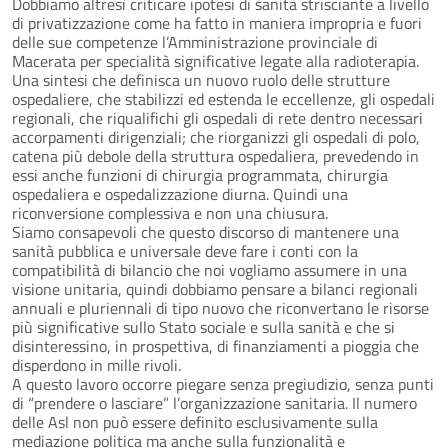
Dobbiamo altresì criticare ipotesi di sanità strisciante a livello
di privatizzazione come ha fatto in maniera impropria e fuori
delle sue competenze l’Amministrazione provinciale di
Macerata per specialità significative legate alla radioterapia.
Una sintesi che definisca un nuovo ruolo delle strutture
ospedaliere, che stabilizzi ed estenda le eccellenze, gli ospedali
regionali, che riqualifichi gli ospedali di rete dentro necessari
accorpamenti dirigenziali; che riorganizzi gli ospedali di polo,
catena più debole della struttura ospedaliera, prevedendo in
essi anche funzioni di chirurgia programmata, chirurgia
ospedaliera e ospedalizzazione diurna. Quindi una
riconversione complessiva e non una chiusura.
Siamo consapevoli che questo discorso di mantenere una
sanità pubblica e universale deve fare i conti con la
compatibilità di bilancio che noi vogliamo assumere in una
visione unitaria, quindi dobbiamo pensare a bilanci regionali
annuali e pluriennali di tipo nuovo che riconvertano le risorse
più significative sullo Stato sociale e sulla sanità e che si
disinteressino, in prospettiva, di finanziamenti a pioggia che
disperdono in mille rivoli.
A questo lavoro occorre piegare senza pregiudizio, senza punti
di “prendere o lasciare” l’organizzazione sanitaria. Il numero
delle Asl non può essere definito esclusivamente sulla
mediazione politica ma anche sulla funzionalità e