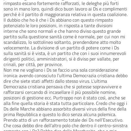
rimpasto escano fortemente rafforzati, le deleghe più forti
sono in mano loro, quindi dico buon lavoro ai Ds e complimenti
perché è il partito di maggioranza relativa in questa coalizione.
Il dubbio che ho è che i Ds abbiano con questo rimpasto
potenziato le loro posizioni, in risposta a tante divisioni
interne che sono normali e che hanno diviso questo grande
partito sulla questione sanità come è normale, per cui non mi
scandalizzo, lo sottolineo soltanto, prendendone atto molto
velocemente. La divisione di un partito di potere come i Ds
sulla sanità si è vista, è un partito che con i suoi innumerevoli
dirigenti politici, amministratori, si è diviso per vallate, per
crinali, per città, per province.
Non me ne vogliano i Ds se faccio una sola considerazione
ironica: avendo conosciuto l’ultima Democrazia cristiana debbo
dire che siete stati affetti dallo stesso virus. L’ultima
Democrazia cristiana pensava che si potesse sopravvivere e
rafforzarsi cercando di incasellare il più possibile nomine,
posizioni di gestione ecc. Purtroppo non è stato così, anche se
alla fine quella storia è stata tutta particolare. Credo che oggi i
Ds delle Marche abbiano assorbito diversi virus della fine della
prima Repubblica e questo lo dico senza alcuna polemica.
Prendo atto di un rafforzamento totale dei Ds nell’Esecutivo.
Che cosa debbo dire dell’altro polo che dentro il centro-sinistra
compete con i Ds? Debbo dire della Margherita, che a mio