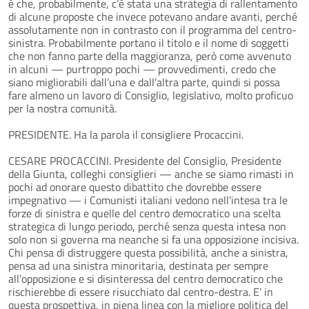
è che, probabilmente, c’è stata una strategia di rallentamento
di alcune proposte che invece potevano andare avanti, perché
assolutamente non in contrasto con il programma del centro-
sinistra. Probabilmente portano il titolo e il nome di soggetti
che non fanno parte della maggioranza, però come avvenuto
in alcuni — purtroppo pochi — provvedimenti, credo che
siano migliorabili dall’una e dall’altra parte, quindi si possa
fare almeno un lavoro di Consiglio, legislativo, molto proficuo
per la nostra comunità.
PRESIDENTE. Ha la parola il consigliere Procaccini.
CESARE PROCACCINI. Presidente del Consiglio, Presidente
della Giunta, colleghi consiglieri — anche se siamo rimasti in
pochi ad onorare questo dibattito che dovrebbe essere
impegnativo — i Comunisti italiani vedono nell’intesa tra le
forze di sinistra e quelle del centro democratico una scelta
strategica di lungo periodo, perché senza questa intesa non
solo non si governa ma neanche si fa una opposizione incisiva.
Chi pensa di distruggere questa possibilità, anche a sinistra,
pensa ad una sinistra minoritaria, destinata per sempre
all’opposizione e si disinteressa del centro democratico che
rischierebbe di essere risucchiato dal centro-destra. E’ in
questa prospettiva, in piena linea con la migliore politica del