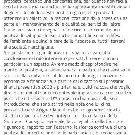
proposta, cercando una concertazione, per quanto non facile,
con le forze sociali e anche con le rappresentanze istituzionali
degli enti locali di questa nostra regione, che punti ad
ottenere un obiettivo: la razionalizzazione della spesa da una
parte e il mantenimento della qualità dei servizi dall’altra.
Come pure siamo impegnati a favorire ulteriormente una
politica di sviluppo che sia anche compatibile con la difesa
dell’ambiente e quindi a dare delle risposte su tutti i terreni
alla società marchigiana.
Su questo non voglio dilungarmi, voglio arrivare alla
conclusione del mio intervento per sottolineare in modo
particolare un aspetto. Avremo modo di approfondire nel
merito le questioni, a cominciare dal dibattito che ci sarà sulle
scelte della sanità, ma sul documento di programmazione
economica e finanziaria, a partire dal dibattito sul prossimo
bilanci preventivo 2003 e pluriennale. L’ultima cosa che voglio
dire, è che noi attribuiamo notevole importanza a quei quattro
punti che il Presidente D’Ambrosio richiamava nella sua
introduzione, che sono scritti nella nota che lui ci ha
presentato e che riguardano il metodo di governo, cioè lo
stretto rapporto che deve intercorrere tra il lavoro della
Giunta e il Consiglio regionale, la collegialità della Giunta e,
riguardo al rapporto con l’esterno, la ricerca continua di una
politica di concertazione con le parti sociali e di cooperazione