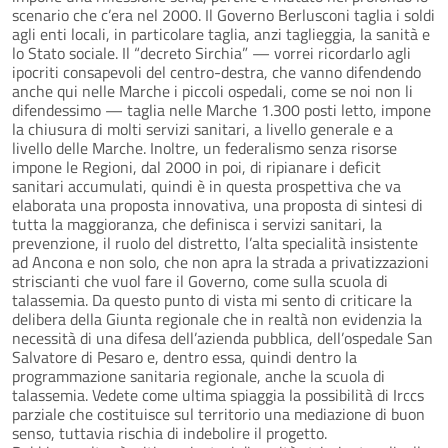
scenario che c’era nel 2000. Il Governo Berlusconi taglia i soldi
agli enti locali, in particolare taglia, anzi taglieggia, la sanità e
lo Stato sociale. Il “decreto Sirchia” — vorrei ricordarlo agli
ipocriti consapevoli del centro-destra, che vanno difendendo
anche qui nelle Marche i piccoli ospedali, come se noi non li
difendessimo — taglia nelle Marche 1.300 posti letto, impone
la chiusura di molti servizi sanitari, a livello generale e a
livello delle Marche. Inoltre, un federalismo senza risorse
impone le Regioni, dal 2000 in poi, di ripianare i deficit
sanitari accumulati, quindi è in questa prospettiva che va
elaborata una proposta innovativa, una proposta di sintesi di
tutta la maggioranza, che definisca i servizi sanitari, la
prevenzione, il ruolo del distretto, l’alta specialità insistente
ad Ancona e non solo, che non apra la strada a privatizzazioni
striscianti che vuol fare il Governo, come sulla scuola di
talassemia. Da questo punto di vista mi sento di criticare la
delibera della Giunta regionale che in realtà non evidenzia la
necessità di una difesa dell’azienda pubblica, dell’ospedale San
Salvatore di Pesaro e, dentro essa, quindi dentro la
programmazione sanitaria regionale, anche la scuola di
talassemia. Vedete come ultima spiaggia la possibilità di Irccs
parziale che costituisce sul territorio una mediazione di buon
senso, tuttavia rischia di indebolire il progetto.