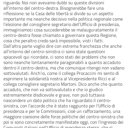
riguarda. Noi non avevamo dubbi su queste divisioni
all’interno del centro-destra. Bisognerebbe fare una
riflessione: se la Casa delle libertà si divide su un aspetto
importante ma neanche decisivo nella politica regionale come
l’elezione del consigliere segretario dell’Ufficio di presidenza,
immaginiamoci cosa succederebbe se malauguratamente il
centro-destra fosse chiamato a governare questa Regione,
cosa che peraltro credo sarà impossibile, visti i fatti.
Dall’altra parte voglio dire con estrema franchezza che anche
all’interno del centro-sinistra ci sono state questioni
spiacevoli qui ricordate, ci sono stati dei problemi che non
sono neanche lontanamente paragonabili a quanto accaduto
dentro il centro-destra, ma che comunque ritengo non vadano
sottovalutati. Anch’io, come il collega Procaccini mi sento di
esprimere la solidarietà nostra al Vicepresidente Ricci e al
collega consigliere segretario Martoni. Dico anche che quanto
accaduto, che non va sottovalutato e che io giudico
estremamente disdicevole e grave, non può tuttavia
nascondere un dato politico che ha riguardato il centro-
sinistra, con l’accordo che è stato raggiunto per l’Ufficio di
presidenza e per le Commissioni, cioè un rafforzamento, una
maggiore coesione delle forze politiche del centro-sinistra che
poi si sono concretamente manifestate oggi, con l’ingresso dei
Comunisti italiani nell’Ufficio di presidenza stesso, che si