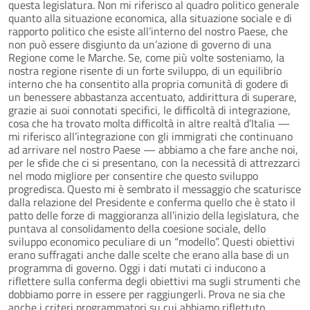
questa legislatura. Non mi riferisco al quadro politico generale
quanto alla situazione economica, alla situazione sociale e di
rapporto politico che esiste all’interno del nostro Paese, che
non può essere disgiunto da un’azione di governo di una
Regione come le Marche. Se, come più volte sosteniamo, la
nostra regione risente di un forte sviluppo, di un equilibrio
interno che ha consentito alla propria comunità di godere di
un benessere abbastanza accentuato, addirittura di superare,
grazie ai suoi connotati specifici, le difficoltà di integrazione,
cosa che ha trovato molta difficoltà in altre realtà d’Italia —
mi riferisco all’integrazione con gli immigrati che continuano
ad arrivare nel nostro Paese — abbiamo a che fare anche noi,
per le sfide che ci si presentano, con la necessità di attrezzarci
nel modo migliore per consentire che questo sviluppo
progredisca. Questo mi è sembrato il messaggio che scaturisce
dalla relazione del Presidente e conferma quello che è stato il
patto delle forze di maggioranza all’inizio della legislatura, che
puntava al consolidamento della coesione sociale, dello
sviluppo economico peculiare di un “modello”. Questi obiettivi
erano suffragati anche dalle scelte che erano alla base di un
programma di governo. Oggi i dati mutati ci inducono a
riflettere sulla conferma degli obiettivi ma sugli strumenti che
dobbiamo porre in essere per raggiungerli. Prova ne sia che
anche i criteri programmatori su cui abbiamo riflettuto