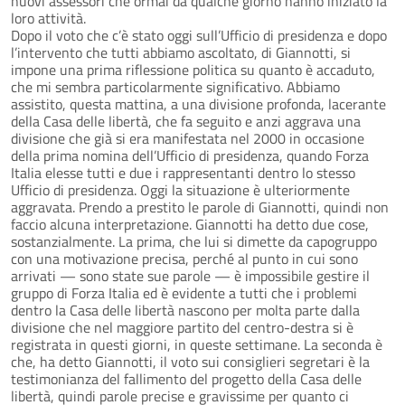
nuovi assessori che ormai da qualche giorno hanno iniziato la
loro attività.
Dopo il voto che c’è stato oggi sull’Ufficio di presidenza e dopo
l’intervento che tutti abbiamo ascoltato, di Giannotti, si
impone una prima riflessione politica su quanto è accaduto,
che mi sembra particolarmente significativo. Abbiamo
assistito, questa mattina, a una divisione profonda, lacerante
della Casa delle libertà, che fa seguito e anzi aggrava una
divisione che già si era manifestata nel 2000 in occasione
della prima nomina dell’Ufficio di presidenza, quando Forza
Italia elesse tutti e due i rappresentanti dentro lo stesso
Ufficio di presidenza. Oggi la situazione è ulteriormente
aggravata. Prendo a prestito le parole di Giannotti, quindi non
faccio alcuna interpretazione. Giannotti ha detto due cose,
sostanzialmente. La prima, che lui si dimette da capogruppo
con una motivazione precisa, perché al punto in cui sono
arrivati — sono state sue parole — è impossibile gestire il
gruppo di Forza Italia ed è evidente a tutti che i problemi
dentro la Casa delle libertà nascono per molta parte dalla
divisione che nel maggiore partito del centro-destra si è
registrata in questi giorni, in queste settimane. La seconda è
che, ha detto Giannotti, il voto sui consiglieri segretari è la
testimonianza del fallimento del progetto della Casa delle
libertà, quindi parole precise e gravissime per quanto ci