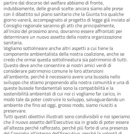
partire dal discorso del welfare abbiamo di fronte,
indubbiamente, delle grandi scelte: ancora siamo alle prese
con il dibattito sul piano sanitario che la Giunta tra qualche
giorno varerà, accompagnato al progetto di legge già inviato al
Consiglio regionale saranno gli atti che principalmente,
all’inizio del prossimo anno, dovranno essere affrontati per
determinare un nuovo assetto della nostra organizzazione
sanitaria.
Vogliamo sottolineare anche altri aspetti a cui tiene la
componente ambientalista della nostra coalizione, anche se
credo che ormai questa sottolineatura sia patrimonio di tutti.
Questo deve anche consentire ai nostri amici verdi di
considerare patrimonio comune le loro attenzioni
all’ambiente, perché è necessario avere una bussola nello
sviluppo che stiamo proponendo alla nostra comunità e una di
queste bussole fondamentali sono la compatibilità e la
sostenibilità ambientali di cui noi ci vogliamo far carico, in
modo tale da poter costruire lo sviluppo, salvaguardando un
ambiente che fino ad oggi, grosso modo, siamo riusciti a
preservare.
Tutti questi obiettivi illustrati sono condivisibili e noi speriamo
che il nuovo assetto dell’Esecutivo sia in grado di poter essere
all’altezza perché rafforzato, perché più forte di una presenza
del Consiglio all’interno dell’Esecutivo, perché la volontà di