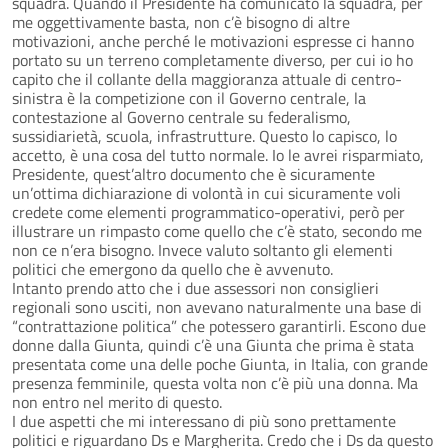
squadra. Quando il Presidente ha comunicato la squadra, per
me oggettivamente basta, non c’è bisogno di altre
motivazioni, anche perché le motivazioni espresse ci hanno
portato su un terreno completamente diverso, per cui io ho
capito che il collante della maggioranza attuale di centro-
sinistra è la competizione con il Governo centrale, la
contestazione al Governo centrale su federalismo,
sussidiarietà, scuola, infrastrutture. Questo lo capisco, lo
accetto, è una cosa del tutto normale. Io le avrei risparmiato,
Presidente, quest’altro documento che è sicuramente
un’ottima dichiarazione di volontà in cui sicuramente voli
credete come elementi programmatico-operativi, però per
illustrare un rimpasto come quello che c’è stato, secondo me
non ce n’era bisogno. Invece valuto soltanto gli elementi
politici che emergono da quello che è avvenuto.
Intanto prendo atto che i due assessori non consiglieri
regionali sono usciti, non avevano naturalmente una base di
“contrattazione politica” che potessero garantirli. Escono due
donne dalla Giunta, quindi c’è una Giunta che prima è stata
presentata come una delle poche Giunta, in Italia, con grande
presenza femminile, questa volta non c’è più una donna. Ma
non entro nel merito di questo.
I due aspetti che mi interessano di più sono prettamente
politici e riguardano Ds e Margherita. Credo che i Ds da questo