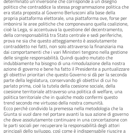
determinato un’inversione che corrisponde a un disegno
politico che contraddice la stessa programmazione politica che
era stata proposta al Governo Berlusconi alla base della
propria piattaforma elettorale, una piattaforma ove, forse per
imbonirsi le aree politiche che componevano quella coalizione,
cioè la Lega, si accentuava la questione del decentramento,
della corresponsabilità tra Stato centrale e sedi periferiche,
prova ne sia che questo atteggiamento è assolutamente
contraddetto nei fatti, non solo attraverso la finanziaria ma
dai comportamenti che i vari Ministeri tengono nella gestione
delle singole responsabilità. Quindi quadro mutato che
indubbiamente ha bisogno di una rimodulazione della nostra
azione di governo e bene ha fatto il Presidente a puntualizzare
gli obiettivi prioritari che questo Governo si dà per la seconda
parte della legislatura, conservando gli obiettivi di cui ho
parlato prima, cioè la tutela della coesione sociale, della
coesione territoriale attraverso una politica di welfare, una
politica territoriale che in qualche modo confermi questo
trend secondo me virtuoso della nostra comunità.
Ecco perché condivido la premessa nella metodologia che la
Giunta si vuol dare nel portare avanti la sua azione di governo
che deve assolutamente continuare in una concertazione con
le parti sociali per recuperare la responsabilità degli attori
principali dello sviluppo, così come è indispensabile riuscire a