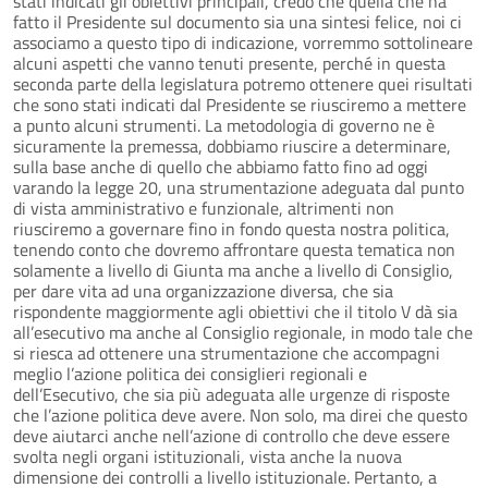
stati indicati gli obiettivi principali, credo che quella che ha
fatto il Presidente sul documento sia una sintesi felice, noi ci
associamo a questo tipo di indicazione, vorremmo sottolineare
alcuni aspetti che vanno tenuti presente, perché in questa
seconda parte della legislatura potremo ottenere quei risultati
che sono stati indicati dal Presidente se riusciremo a mettere
a punto alcuni strumenti. La metodologia di governo ne è
sicuramente la premessa, dobbiamo riuscire a determinare,
sulla base anche di quello che abbiamo fatto fino ad oggi
varando la legge 20, una strumentazione adeguata dal punto
di vista amministrativo e funzionale, altrimenti non
riusciremo a governare fino in fondo questa nostra politica,
tenendo conto che dovremo affrontare questa tematica non
solamente a livello di Giunta ma anche a livello di Consiglio,
per dare vita ad una organizzazione diversa, che sia
rispondente maggiormente agli obiettivi che il titolo V dà sia
all’esecutivo ma anche al Consiglio regionale, in modo tale che
si riesca ad ottenere una strumentazione che accompagni
meglio l’azione politica dei consiglieri regionali e
dell’Esecutivo, che sia più adeguata alle urgenze di risposte
che l’azione politica deve avere. Non solo, ma direi che questo
deve aiutarci anche nell’azione di controllo che deve essere
svolta negli organi istituzionali, vista anche la nuova
dimensione dei controlli a livello istituzionale. Pertanto, a