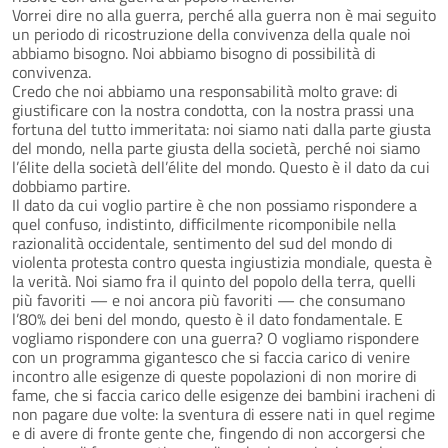
Vorrei dire no alla guerra, perché alla guerra non è mai seguito
un periodo di ricostruzione della convivenza della quale noi
abbiamo bisogno. Noi abbiamo bisogno di possibilità di
convivenza.
Credo che noi abbiamo una responsabilità molto grave: di
giustificare con la nostra condotta, con la nostra prassi una
fortuna del tutto immeritata: noi siamo nati dalla parte giusta
del mondo, nella parte giusta della società, perché noi siamo
l’élite della società dell’élite del mondo. Questo è il dato da cui
dobbiamo partire.
Il dato da cui voglio partire è che non possiamo rispondere a
quel confuso, indistinto, difficilmente ricomponibile nella
razionalità occidentale, sentimento del sud del mondo di
violenta protesta contro questa ingiustizia mondiale, questa è
la verità. Noi siamo fra il quinto del popolo della terra, quelli
più favoriti — e noi ancora più favoriti — che consumano
l’80% dei beni del mondo, questo è il dato fondamentale. E
vogliamo rispondere con una guerra? O vogliamo rispondere
con un programma gigantesco che si faccia carico di venire
incontro alle esigenze di queste popolazioni di non morire di
fame, che si faccia carico delle esigenze dei bambini iracheni di
non pagare due volte: la sventura di essere nati in quel regime
e di avere di fronte gente che, fingendo di non accorgersi che