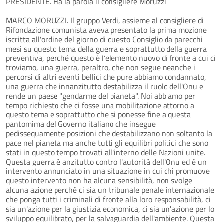
PRESIDENTE. Ha la parola il consigliere Moruzzi.
MARCO MORUZZI. Il gruppo Verdi, assieme al consigliere di
Rifondazione comunista aveva presentato la prima mozione
iscritta all'ordine del giorno di questo Consiglio da parecchi
mesi su questo tema della guerra e soprattutto della guerra
preventiva, perché questo è l'elemento nuovo di fronte a cui ci
troviamo, una guerra, peraltro, che non segue neanche i
percorsi di altri eventi bellici che pure abbiamo condannato,
una guerra che innanzitutto destabilizza il ruolo dell'Onu e
rende un paese "gendarme del pianeta". Noi abbiamo per
tempo richiesto che ci fosse una mobilitazione attorno a
questo tema e soprattutto che si ponesse fine a questa
pantomima del Governo italiano che insegue
pedissequamente posizioni che destabilizzano non soltanto la
pace nel pianeta ma anche tutti gli equilibri politici che sono
stati in questo tempo trovati all'interno delle Nazioni unite.
Questa guerra è anzitutto contro l'autorità dell'Onu ed è un
intervento annunciato in una situazione in cui chi promuove
questo intervento non ha alcuna sensibilità, non svolge
alcuna azione perché ci sia un tribunale penale internazionale
che ponga tutti i criminali di fronte alla loro responsabilità, ci
sia un'azione per la giustizia economica, ci sia un'azione per lo
sviluppo equilibrato, per la salvaguardia dell'ambiente. Questa