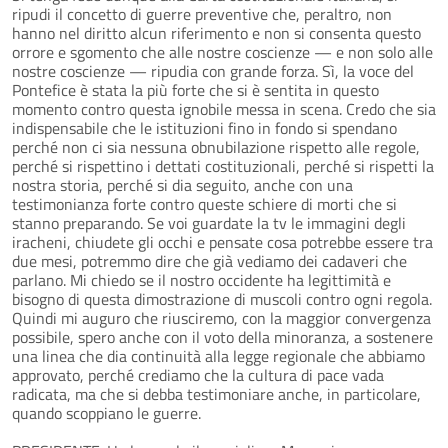
ripudi il concetto di guerre preventive che, peraltro, non
hanno nel diritto alcun riferimento e non si consenta questo
orrore e sgomento che alle nostre coscienze — e non solo alle
nostre coscienze — ripudia con grande forza. Sì, la voce del
Pontefice è stata la più forte che si è sentita in questo
momento contro questa ignobile messa in scena. Credo che sia
indispensabile che le istituzioni fino in fondo si spendano
perché non ci sia nessuna obnubilazione rispetto alle regole,
perché si rispettino i dettati costituzionali, perché si rispetti la
nostra storia, perché si dia seguito, anche con una
testimonianza forte contro queste schiere di morti che si
stanno preparando. Se voi guardate la tv le immagini degli
iracheni, chiudete gli occhi e pensate cosa potrebbe essere tra
due mesi, potremmo dire che già vediamo dei cadaveri che
parlano. Mi chiedo se il nostro occidente ha legittimità e
bisogno di questa dimostrazione di muscoli contro ogni regola.
Quindi mi auguro che riusciremo, con la maggior convergenza
possibile, spero anche con il voto della minoranza, a sostenere
una linea che dia continuità alla legge regionale che abbiamo
approvato, perché crediamo che la cultura di pace vada
radicata, ma che si debba testimoniare anche, in particolare,
quando scoppiano le guerre.