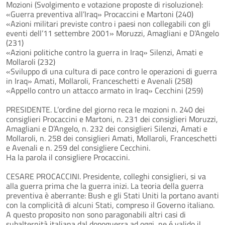
Mozioni (Svolgimento e votazione proposte di risoluzione):
«Guerra preventiva all’Iraq» Procaccini e Martoni (240)
«Azioni militari previste contro i paesi non collegabili con gli
eventi dell’11 settembre 2001» Moruzzi, Amagliani e D’Angelo
(231)
«Azioni politiche contro la guerra in Iraq» Silenzi, Amati e
Mollaroli (232)
«Sviluppo di una cultura di pace contro le operazioni di guerra
in Iraq» Amati, Mollaroli, Franceschetti e Avenali (258)
«Appello contro un attacco armato in Iraq» Cecchini (259)
PRESIDENTE. L’ordine del giorno reca le mozioni n. 240 dei
consiglieri Procaccini e Martoni, n. 231 dei consiglieri Moruzzi,
Amagliani e D’Angelo, n. 232 dei consiglieri Silenzi, Amati e
Mollaroli, n. 258 dei consiglieri Amati, Mollaroli, Franceschetti
e Avenali e n. 259 del consigliere Cecchini.
Ha la parola il consigliere Procaccini.
CESARE PROCACCINI. Presidente, colleghi consiglieri, si va
alla guerra prima che la guerra inizi. La teoria della guerra
preventiva è aberrante: Bush e gli Stati Uniti la portano avanti
con la complicità di alcuni Stati, compreso il Governo italiano.
A questo proposito non sono paragonabili altri casi di
subalternità italiana dal dopoguerra ad oggi, ne é valido il