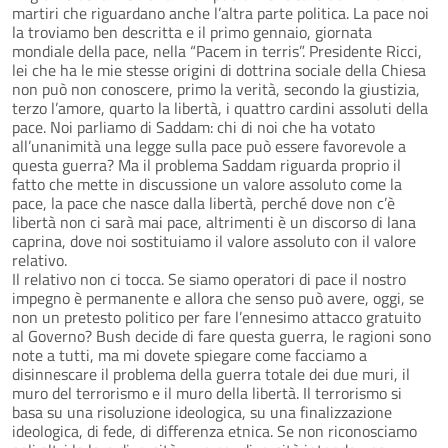
martiri che riguardano anche l’altra parte politica. La pace noi
la troviamo ben descritta e il primo gennaio, giornata
mondiale della pace, nella “Pacem in terris”. Presidente Ricci,
lei che ha le mie stesse origini di dottrina sociale della Chiesa
non può non conoscere, primo la verità, secondo la giustizia,
terzo l’amore, quarto la libertà, i quattro cardini assoluti della
pace. Noi parliamo di Saddam: chi di noi che ha votato
all’unanimità una legge sulla pace può essere favorevole a
questa guerra? Ma il problema Saddam riguarda proprio il
fatto che mette in discussione un valore assoluto come la
pace, la pace che nasce dalla libertà, perché dove non c’è
libertà non ci sarà mai pace, altrimenti è un discorso di lana
caprina, dove noi sostituiamo il valore assoluto con il valore
relativo.
Il relativo non ci tocca. Se siamo operatori di pace il nostro
impegno è permanente e allora che senso può avere, oggi, se
non un pretesto politico per fare l’ennesimo attacco gratuito
al Governo? Bush decide di fare questa guerra, le ragioni sono
note a tutti, ma mi dovete spiegare come facciamo a
disinnescare il problema della guerra totale dei due muri, il
muro del terrorismo e il muro della libertà. Il terrorismo si
basa su una risoluzione ideologica, su una finalizzazione
ideologica, di fede, di differenza etnica. Se non riconosciamo