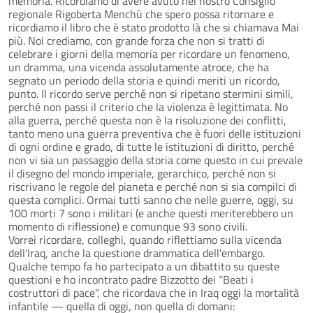
memoria. Ricordiamo di avere avuto nel nostro Consiglio
regionale Rigoberta Menchù che spero possa ritornare e
ricordiamo il libro che è stato prodotto là che si chiamava Mai
più. Noi crediamo, con grande forza che non si tratti di
celebrare i giorni della memoria per ricordare un fenomeno,
un dramma, una vicenda assolutamente atroce, che ha
segnato un periodo della storia e quindi meriti un ricordo,
punto. Il ricordo serve perché non si ripetano stermini simili,
perché non passi il criterio che la violenza è legittimata. No
alla guerra, perché questa non è la risoluzione dei conflitti,
tanto meno una guerra preventiva che è fuori delle istituzioni
di ogni ordine e grado, di tutte le istituzioni di diritto, perché
non vi sia un passaggio della storia come questo in cui prevale
il disegno del mondo imperiale, gerarchico, perché non si
riscrivano le regole del pianeta e perché non si sia compilci di
questa complici. Ormai tutti sanno che nelle guerre, oggi, su
100 morti 7 sono i militari (e anche questi meriterebbero un
momento di riflessione) e comunque 93 sono civili.
Vorrei ricordare, colleghi, quando riflettiamo sulla vicenda
dell'Iraq, anche la questione drammatica dell'embargo.
Qualche tempo fa ho partecipato a un dibattito su queste
questioni e ho incontrato padre Bizzotto dei “Beati i
costruttori di pace”, che ricordava che in Iraq oggi la mortalità
infantile — quella di oggi, non quella di domani: