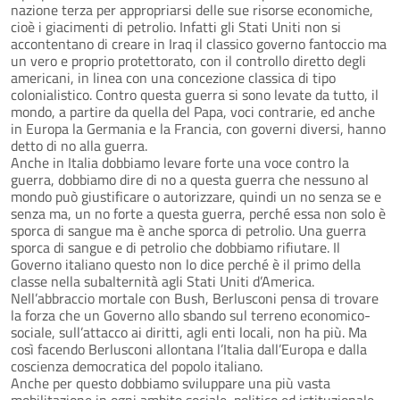
nazione terza per appropriarsi delle sue risorse economiche,
cioè i giacimenti di petrolio. Infatti gli Stati Uniti non si
accontentano di creare in Iraq il classico governo fantoccio ma
un vero e proprio protettorato, con il controllo diretto degli
americani, in linea con una concezione classica di tipo
colonialistico. Contro questa guerra si sono levate da tutto, il
mondo, a partire da quella del Papa, voci contrarie, ed anche
in Europa la Germania e la Francia, con governi diversi, hanno
detto di no alla guerra.
Anche in Italia dobbiamo levare forte una voce contro la
guerra, dobbiamo dire di no a questa guerra che nessuno al
mondo può giustificare o autorizzare, quindi un no senza se e
senza ma, un no forte a questa guerra, perché essa non solo è
sporca di sangue ma è anche sporca di petrolio. Una guerra
sporca di sangue e di petrolio che dobbiamo rifiutare. Il
Governo italiano questo non lo dice perché è il primo della
classe nella subalternità agli Stati Uniti d’America.
Nell’abbraccio mortale con Bush, Berlusconi pensa di trovare
la forza che un Governo allo sbando sul terreno economico-
sociale, sull’attacco ai diritti, agli enti locali, non ha più. Ma
così facendo Berlusconi allontana l’Italia dall’Europa e dalla
coscienza democratica del popolo italiano.
Anche per questo dobbiamo sviluppare una più vasta
mobilitazione in ogni ambito sociale, politico ed istituzionale,