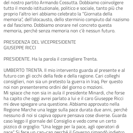
del nostro partito Armando Cossutta. Dobbiamo coinvolgere
tutto il mondo istituzionale, politico e sociale, tanto più che
proprio l’altro ieri abbiamo celebrato la “Giornata della
memoria”, dell’olocausto, dello sterminio compiuto dal nazismo
e dal fascismo. Dobbiamo onorare nel concreto questa
memoria, perché senza memoria non c’è nessun futuro.
PRESIDENZA DEL VICEPRESIDENTE
GIUSEPPE RICCI
PRESIDENTE. Ha la parola il consigliere Trenta.
UMBERTO TRENTA. Il mio intervento guarda al presente e al
futuro con gli occhi della fede e della ragione. Cari colleghi
consiglieri, non sia un pretesto la guerra in Iraq. Per questo
noi non presenteremo ordini del giorno o mozioni.
Mi spiace che non sia in aula il presidente Minardi, che forse
ha capito che oggi avrei parlato a lui e il caro Giuseppe Ricci
mi deve spiegare una questione. Abbiamo approvato nella
Regione Marche una legge sulla pace durata due anni, perché
nessuno di noi si capiva oppure pensava cose diverse. Guarda
caso leggo il giornale del Consiglio e vedo come un certo
pizzico di orgoglio: “Una legge per la pace, agli operatori di
pace”. Si fece un can-can perché il Governo rimandò indietro