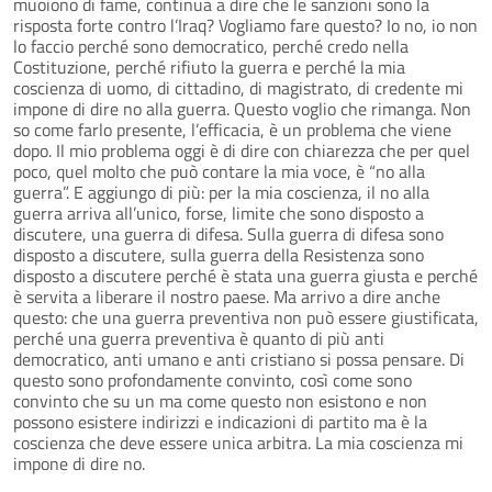
muoiono di fame, continua a dire che le sanzioni sono la
risposta forte contro l’Iraq? Vogliamo fare questo? Io no, io non
lo faccio perché sono democratico, perché credo nella
Costituzione, perché rifiuto la guerra e perché la mia
coscienza di uomo, di cittadino, di magistrato, di credente mi
impone di dire no alla guerra. Questo voglio che rimanga. Non
so come farlo presente, l’efficacia, è un problema che viene
dopo. Il mio problema oggi è di dire con chiarezza che per quel
poco, quel molto che può contare la mia voce, è “no alla
guerra”. E aggiungo di più: per la mia coscienza, il no alla
guerra arriva all’unico, forse, limite che sono disposto a
discutere, una guerra di difesa. Sulla guerra di difesa sono
disposto a discutere, sulla guerra della Resistenza sono
disposto a discutere perché è stata una guerra giusta e perché
è servita a liberare il nostro paese. Ma arrivo a dire anche
questo: che una guerra preventiva non può essere giustificata,
perché una guerra preventiva è quanto di più anti
democratico, anti umano e anti cristiano si possa pensare. Di
questo sono profondamente convinto, così come sono
convinto che su un ma come questo non esistono e non
possono esistere indirizzi e indicazioni di partito ma è la
coscienza che deve essere unica arbitra. La mia coscienza mi
impone di dire no.