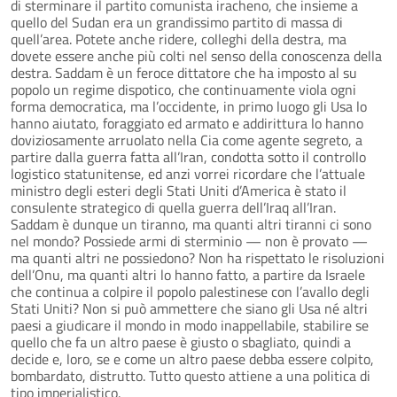
di sterminare il partito comunista iracheno, che insieme a
quello del Sudan era un grandissimo partito di massa di
quell’area. Potete anche ridere, colleghi della destra, ma
dovete essere anche più colti nel senso della conoscenza della
destra. Saddam è un feroce dittatore che ha imposto al su
popolo un regime dispotico, che continuamente viola ogni
forma democratica, ma l’occidente, in primo luogo gli Usa lo
hanno aiutato, foraggiato ed armato e addirittura lo hanno
doviziosamente arruolato nella Cia come agente segreto, a
partire dalla guerra fatta all’Iran, condotta sotto il controllo
logistico statunitense, ed anzi vorrei ricordare che l’attuale
ministro degli esteri degli Stati Uniti d’America è stato il
consulente strategico di quella guerra dell’Iraq all’Iran.
Saddam è dunque un tiranno, ma quanti altri tiranni ci sono
nel mondo? Possiede armi di sterminio — non è provato —
ma quanti altri ne possiedono? Non ha rispettato le risoluzioni
dell’Onu, ma quanti altri lo hanno fatto, a partire da Israele
che continua a colpire il popolo palestinese con l’avallo degli
Stati Uniti? Non si può ammettere che siano gli Usa né altri
paesi a giudicare il mondo in modo inappellabile, stabilire se
quello che fa un altro paese è giusto o sbagliato, quindi a
decide e, loro, se e come un altro paese debba essere colpito,
bombardato, distrutto. Tutto questo attiene a una politica di
tipo imperialistico.