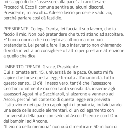
mi scappò di dire “assessore alla pace” al caro Cesare
Procaccini. Ecco il comune sentire su alcuni discorsi.
Presidente, mi ascolti... Adesso lascio perdere e vado via,
perché parlare così dà fastidio.
PRESIDENTE. Collega Trenta, lei faccia il suo lavoro, che io
faccio il mio. Non può pretendere che tutti stiano ad ascoltare.
E’ buona norma che i colleghi ascoltino ma non può
pretenderlo. Lei pensi a fare il suo intervento non chiamando
di volta in volta un consigliere o l’altro per prestare attenzione
a quello che dice.
UMBERTO TRENTA. Grazie, Presidente.
Qui si omette art. 15, università della pace. Questo mi fa
capire che forse questa legge firmata all’unanimità, tutto
questo senso... Lì c’è il nesso vero, tant’è che l’assessore
Cecchini umilmente ma con tanta sensibilità, insieme agli
assessori Agostini e Secchiaroli, si alzarono e vennero ad
Ascoli, perché nel contesto di questa legge era prevista
l’istituzione nei quattro capoluoghi di provincia, individuando
una sede delle scuole elementari, di un collegamento con
l’università della pace con sede ad Ascoli Piceno e con l’Onu
dei bambini ad Ancona.
“Il giorno della memoria” non può dimenticare 50 milioni di