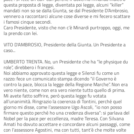
questa proposta di legge, diventata poi legge, alcuni “killer”
mandati non so se dalla Giunta, se dal Presidente D’Ambrosio,
vennero a raccontarci alcune cose diverse e mi fecero scattare
i famosi cinque secondi.
Caro Presidente, visto che non c’è Minardi purtroppo, oggi, me
la prendo con lei.
VITO D'AMBROSIO, Presidente della Giunta. Un Presidente a
caso...
UMBERTO TRENTA. No, un Presidente che ha “le physique du
role”, direbbero i francesi.
Noi abbiamo approvato questa legge e Silenzi fu come un
razzo: fece un comunicato stampa dicendo “il Governo è
contro la pace, blocca la legge della Regione Marche”. Non era
vero niente, come non era vero niente tutto quello di prima.
Mi avete fatto soffrire, però questa legge fu votata
all’unanimità. Ringrazio la coerenza di Tontini, perché quel
giorno mi disse, come l’assessore Ugo Ascoli, “io non posso
firmare questo perché ho una credenza diversa”: si parlava del
Nobel per la pace per eccellenza, madre Teresa. Con Silvana
Amati ho dovuto accettare e concordare alcuni passaggi, come
con l’assessore Agostini, ma con tutti, tant’è che molte volte