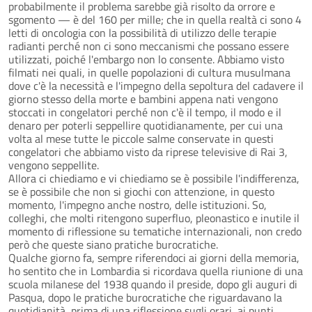
probabilmente il problema sarebbe già risolto da orrore e
sgomento — è del 160 per mille; che in quella realtà ci sono 4
letti di oncologia con la possibilità di utilizzo delle terapie
radianti perché non ci sono meccanismi che possano essere
utilizzati, poiché l'embargo non lo consente. Abbiamo visto
filmati nei quali, in quelle popolazioni di cultura musulmana
dove c'è la necessità e l'impegno della sepoltura del cadavere il
giorno stesso della morte e bambini appena nati vengono
stoccati in congelatori perché non c'è il tempo, il modo e il
denaro per poterli seppellire quotidianamente, per cui una
volta al mese tutte le piccole salme conservate in questi
congelatori che abbiamo visto da riprese televisive di Rai 3,
vengono seppellite.
Allora ci chiediamo e vi chiediamo se è possibile l'indifferenza,
se è possibile che non si giochi con attenzione, in questo
momento, l'impegno anche nostro, delle istituzioni. So,
colleghi, che molti ritengono superfluo, pleonastico e inutile il
momento di riflessione su tematiche internazionali, non credo
però che queste siano pratiche burocratiche.
Qualche giorno fa, sempre riferendoci ai giorni della memoria,
ho sentito che in Lombardia si ricordava quella riunione di una
scuola milanese del 1938 quando il preside, dopo gli auguri di
Pasqua, dopo le pratiche burocratiche che riguardavano la
quotidianità, prima di una riflessione sugli orari, ai punti