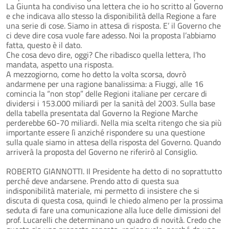
La Giunta ha condiviso una lettera che io ho scritto al Governo
e che indicava allo stesso la disponibilità della Regione a fare
una serie di cose. Siamo in attesa di risposta. E’ il Governo che
ci deve dire cosa vuole fare adesso. Noi la proposta l’abbiamo
fatta, questo è il dato.
Che cosa devo dire, oggi? Che ribadisco quella lettera, l’ho
mandata, aspetto una risposta.
A mezzogiorno, come ho detto la volta scorsa, dovrò
andarmene per una ragione banalissima: a Fiuggi, alle 16
comincia la “non stop” delle Regioni italiane per cercare di
dividersi i 153.000 miliardi per la sanità del 2003. Sulla base
della tabella presentata dal Governo la Regione Marche
perderebbe 60-70 miliardi. Nella mia scelta ritengo che sia più
importante essere lì anziché rispondere su una questione
sulla quale siamo in attesa della risposta del Governo. Quando
arriverà la proposta del Governo ne riferirò al Consiglio.
ROBERTO GIANNOTTI. Il Presidente ha detto di no soprattutto
perché deve andarsene. Prendo atto di questa sua
indisponibilità materiale, mi permetto di insistere che si
discuta di questa cosa, quindi le chiedo almeno per la prossima
seduta di fare una comunicazione alla luce delle dimissioni del
prof. Lucarelli che determinano un quadro di novità. Credo che