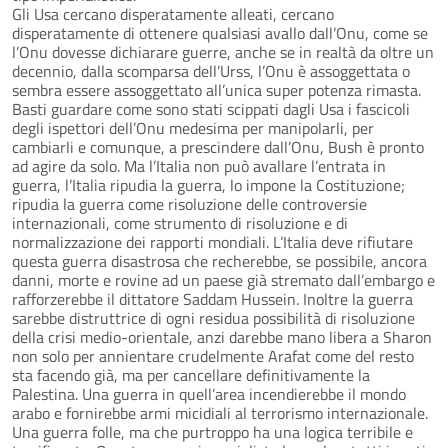
Gli Usa cercano disperatamente alleati, cercano
disperatamente di ottenere qualsiasi avallo dall’Onu, come se
l’Onu dovesse dichiarare guerre, anche se in realtà da oltre un
decennio, dalla scomparsa dell’Urss, l’Onu è assoggettata o
sembra essere assoggettato all’unica super potenza rimasta.
Basti guardare come sono stati scippati dagli Usa i fascicoli
degli ispettori dell’Onu medesima per manipolarli, per
cambiarli e comunque, a prescindere dall’Onu, Bush è pronto
ad agire da solo. Ma l’Italia non può avallare l’entrata in
guerra, l’Italia ripudia la guerra, lo impone la Costituzione;
ripudia la guerra come risoluzione delle controversie
internazionali, come strumento di risoluzione e di
normalizzazione dei rapporti mondiali. L’Italia deve rifiutare
questa guerra disastrosa che recherebbe, se possibile, ancora
danni, morte e rovine ad un paese già stremato dall’embargo e
rafforzerebbe il dittatore Saddam Hussein. Inoltre la guerra
sarebbe distruttrice di ogni residua possibilità di risoluzione
della crisi medio-orientale, anzi darebbe mano libera a Sharon
non solo per annientare crudelmente Arafat come del resto
sta facendo già, ma per cancellare definitivamente la
Palestina. Una guerra in quell’area incendierebbe il mondo
arabo e fornirebbe armi micidiali al terrorismo internazionale.
Una guerra folle, ma che purtroppo ha una logica terribile e