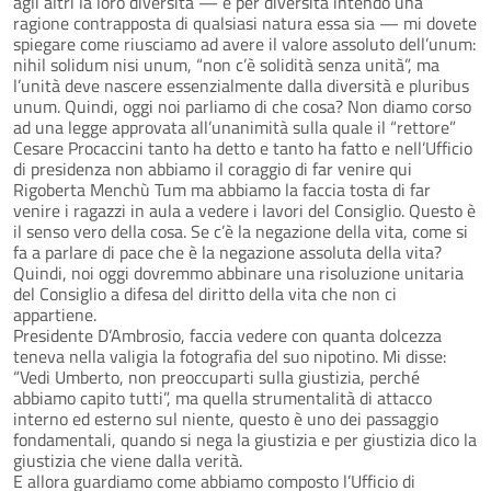
agli altri la loro diversità — e per diversità intendo una
ragione contrapposta di qualsiasi natura essa sia — mi dovete
spiegare come riusciamo ad avere il valore assoluto dell’unum:
nihil solidum nisi unum, “non c’è solidità senza unità”, ma
l’unità deve nascere essenzialmente dalla diversità e pluribus
unum. Quindi, oggi noi parliamo di che cosa? Non diamo corso
ad una legge approvata all’unanimità sulla quale il “rettore”
Cesare Procaccini tanto ha detto e tanto ha fatto e nell’Ufficio
di presidenza non abbiamo il coraggio di far venire qui
Rigoberta Menchù Tum ma abbiamo la faccia tosta di far
venire i ragazzi in aula a vedere i lavori del Consiglio. Questo è
il senso vero della cosa. Se c’è la negazione della vita, come si
fa a parlare di pace che è la negazione assoluta della vita?
Quindi, noi oggi dovremmo abbinare una risoluzione unitaria
del Consiglio a difesa del diritto della vita che non ci
appartiene.
Presidente D’Ambrosio, faccia vedere con quanta dolcezza
teneva nella valigia la fotografia del suo nipotino. Mi disse:
“Vedi Umberto, non preoccuparti sulla giustizia, perché
abbiamo capito tutti”, ma quella strumentalità di attacco
interno ed esterno sul niente, questo è uno dei passaggio
fondamentali, quando si nega la giustizia e per giustizia dico la
giustizia che viene dalla verità.
E allora guardiamo come abbiamo composto l’Ufficio di