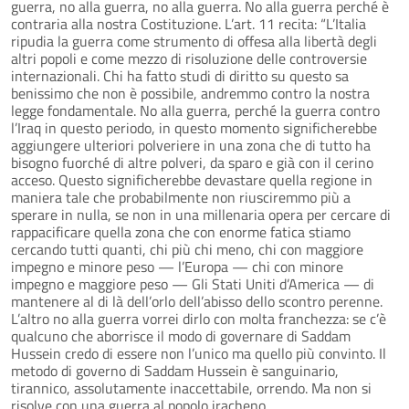
guerra, no alla guerra, no alla guerra. No alla guerra perché è
contraria alla nostra Costituzione. L’art. 11 recita: “L’Italia
ripudia la guerra come strumento di offesa alla libertà degli
altri popoli e come mezzo di risoluzione delle controversie
internazionali. Chi ha fatto studi di diritto su questo sa
benissimo che non è possibile, andremmo contro la nostra
legge fondamentale. No alla guerra, perché la guerra contro
l’Iraq in questo periodo, in questo momento significherebbe
aggiungere ulteriori polveriere in una zona che di tutto ha
bisogno fuorché di altre polveri, da sparo e già con il cerino
acceso. Questo significherebbe devastare quella regione in
maniera tale che probabilmente non riusciremmo più a
sperare in nulla, se non in una millenaria opera per cercare di
rappacificare quella zona che con enorme fatica stiamo
cercando tutti quanti, chi più chi meno, chi con maggiore
impegno e minore peso — l’Europa — chi con minore
impegno e maggiore peso — Gli Stati Uniti d’America — di
mantenere al di là dell’orlo dell’abisso dello scontro perenne.
L’altro no alla guerra vorrei dirlo con molta franchezza: se c’è
qualcuno che aborrisce il modo di governare di Saddam
Hussein credo di essere non l’unico ma quello più convinto. Il
metodo di governo di Saddam Hussein è sanguinario,
tirannico, assolutamente inaccettabile, orrendo. Ma non si
risolve con una guerra al popolo iracheno.