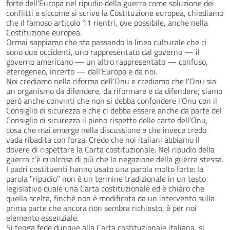
forte dell'Europa nel ripudio della guerra come soluzione dei
conflitti e siccome si scrive la Costituzione europea, chiediamo
che il famoso articolo 11 rientri, ove possibile, anche nella
Costituzione europea.
Ormai sappiamo che sta passando la linea culturale che ci
sono due occidenti, uno rappresentato dal governo — il
governo americano — un altro rappresentato — confuso,
eterogeneo, incerto — dall'Europa e da noi.
Noi crediamo nella riforma dell'Onu e crediamo che l'Onu sia
un organismo da difendere, da riformare e da difendere; siamo
però anche convinti che non si debba confondere l'Onu con il
Consiglio di sicurezza e che ci debba essere anche da parte del
Consiglio di sicurezza il pieno rispetto delle carte dell'Onu,
cosa che mai emerge nella discussione e che invece credo
vada ribadita con forza. Credo che noi italiani abbiamo il
dovere di rispettare la Carta costituzionale. Nel ripudio della
guerra c'è qualcosa di più che la negazione della guerra stessa.
I padri costituenti hanno usato una parola molto forte: la
parola "ripudio" non è un termine tradizionale in un testo
legislativo quale una Carta costituzionale ed è chiaro che
quella scelta, finché non è modificata da un intervento sulla
prima parte che ancora non sembra richiesto, è per noi
elemento essenziale.
Si tenga fede dunque alla Carta costituzionale italiana, si