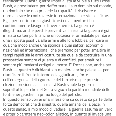
terrificante. Questa guerra imperialista la vuole a tutti i costi
Bush, a prescindere, per riaffermare il suo dominio sul mondo,
un dominio che non prevede la capacità di risolvere e
normalizzare le controversie internazionali per vie pacifiche.
Egli, per continuare a giustificarsi ed alimentarsi ha
continuamente bisogno di avere nemici. La guerra è
illegittima, anche perché preventiva. In realtà la guerra è già
iniziata da tempo. E’ anche un’occasione formidabile per dare
una risposta positiva alle armi e alle loro lobbies, per dare in
qualche modo anche una sponda a quei settori economici
nazionali ed internazionali che premono per poter smaltire in
tempi rapidi sia le armi costruite sia quelle da costruire in una
prospettiva sempre di guerra e di conflitti, per smaltire i
sempre più moderni ordigni di morte. E’ l’occasione, anche per
Bush — questo è dichiarato in maniera anche palese — per
riunificare il fronte interno ed aggiudicarsi, forte
dell’emergenza della guerra e del terrorismo, le prossime
elezioni presidenziali. In realtà Bush vuole la guerra
soprattutto perché nel Golfo si gioca la partita mondiale delle
fonti energetiche, in primo luogo del petrolio.
In questo senso vorrei una riflessione su questo da parte delle
forze democratiche di sinistra, quelle amanti della pace. In
questo senso, a mio modo di vedere, la guerra assume un vero
e proprio carattere neo-colonialistico, in quanto si invade una