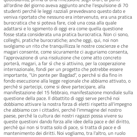
all'ordine del giorno aveva aggiunto anche l'espulsione di 70
studenti perché le leggi razziali prevedevano questo dato e
veniva riportato che nessuno era intervenuto, era una pratica
burocratica che si poteva fare, cioè una cosa alla quale
adattarsi e lo sgomento di oggi era come quella questione
fosse stata considerata una pratica burocratica. Non ci sono,
colleghi, pratiche burocratiche; anche oggi, qui, noi non
svolgiamo un rito che tranquillizza le nostre coscienze e che
magari consente, come sicuramente ci auguriamo consenta,
l'approvazione di una risoluzione che come atto concreto
porterà, magari, a far sì che si attivino, per la cooperazione
internazionale, fondi per un progetto che potrebbe essere
importante, "Un ponte per Bagdad", o perché si dia fino in
fondo esecuzione alla legge regionale che abbiamo attivato, o
perché si partecipi, come si deve partecipare, alla
manifestazione del 15 febbraio, manifestazione mondiale sulla
questione della pace. Il dibattito di oggi serve perché noi
dobbiamo attivare la nostra forza di eletti rispetto all'impegno
che abbiamo con i cittadini, perché l'immagine del nostro
paese, perché la cultura dei nostri ragazzi possa vivere su
queste questioni dando forza alle idee della pace e del diritto,
perché qui non si tratta solo di pace, si tratta di pace e di
mantenimento dei diritti. Noi vogliamo, tra l'altro, un ruolo