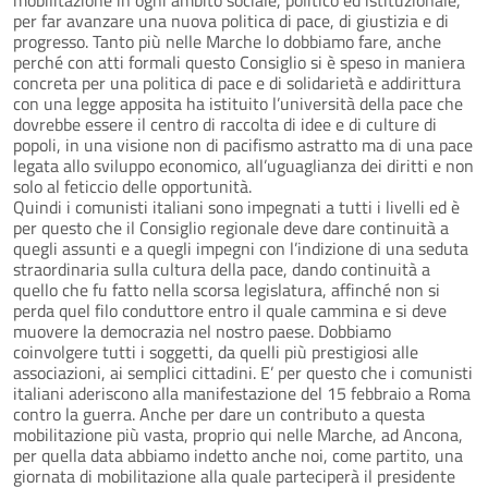
per far avanzare una nuova politica di pace, di giustizia e di
progresso. Tanto più nelle Marche lo dobbiamo fare, anche
perché con atti formali questo Consiglio si è speso in maniera
concreta per una politica di pace e di solidarietà e addirittura
con una legge apposita ha istituito l’università della pace che
dovrebbe essere il centro di raccolta di idee e di culture di
popoli, in una visione non di pacifismo astratto ma di una pace
legata allo sviluppo economico, all’uguaglianza dei diritti e non
solo al feticcio delle opportunità.
Quindi i comunisti italiani sono impegnati a tutti i livelli ed è
per questo che il Consiglio regionale deve dare continuità a
quegli assunti e a quegli impegni con l’indizione di una seduta
straordinaria sulla cultura della pace, dando continuità a
quello che fu fatto nella scorsa legislatura, affinché non si
perda quel filo conduttore entro il quale cammina e si deve
muovere la democrazia nel nostro paese. Dobbiamo
coinvolgere tutti i soggetti, da quelli più prestigiosi alle
associazioni, ai semplici cittadini. E’ per questo che i comunisti
italiani aderiscono alla manifestazione del 15 febbraio a Roma
contro la guerra. Anche per dare un contributo a questa
mobilitazione più vasta, proprio qui nelle Marche, ad Ancona,
per quella data abbiamo indetto anche noi, come partito, una
giornata di mobilitazione alla quale parteciperà il presidente