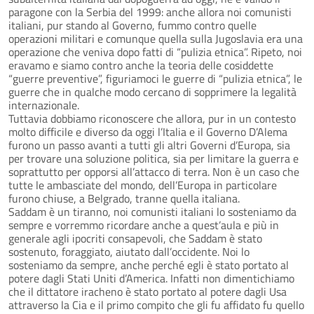
paragone con la Serbia del 1999: anche allora noi comunisti
italiani, pur stando al Governo, fummo contro quelle
operazioni militari e comunque quella sulla Jugoslavia era una
operazione che veniva dopo fatti di “pulizia etnica”. Ripeto, noi
eravamo e siamo contro anche la teoria delle cosiddette
“guerre preventive”, figuriamoci le guerre di “pulizia etnica”, le
guerre che in qualche modo cercano di sopprimere la legalità
internazionale.
Tuttavia dobbiamo riconoscere che allora, pur in un contesto
molto difficile e diverso da oggi l’Italia e il Governo D’Alema
furono un passo avanti a tutti gli altri Governi d’Europa, sia
per trovare una soluzione politica, sia per limitare la guerra e
soprattutto per opporsi all’attacco di terra. Non è un caso che
tutte le ambasciate del mondo, dell’Europa in particolare
furono chiuse, a Belgrado, tranne quella italiana.
Saddam è un tiranno, noi comunisti italiani lo sosteniamo da
sempre e vorremmo ricordare anche a quest’aula e più in
generale agli ipocriti consapevoli, che Saddam è stato
sostenuto, foraggiato, aiutato dall’occidente. Noi lo
sosteniamo da sempre, anche perché egli è stato portato al
potere dagli Stati Uniti d’America. Infatti non dimentichiamo
che il dittatore iracheno è stato portato al potere dagli Usa
attraverso la Cia e il primo compito che gli fu affidato fu quello