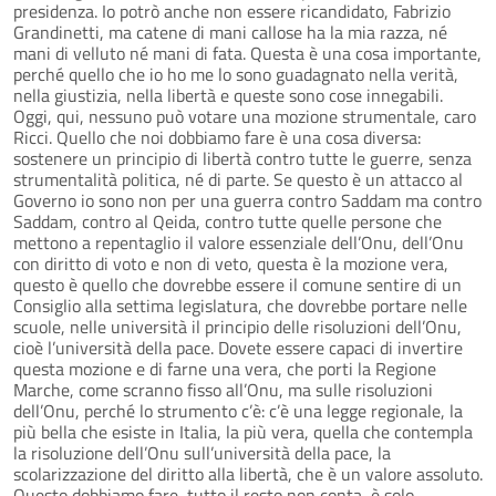
presidenza. Io potrò anche non essere ricandidato, Fabrizio
Grandinetti, ma catene di mani callose ha la mia razza, né
mani di velluto né mani di fata. Questa è una cosa importante,
perché quello che io ho me lo sono guadagnato nella verità,
nella giustizia, nella libertà e queste sono cose innegabili.
Oggi, qui, nessuno può votare una mozione strumentale, caro
Ricci. Quello che noi dobbiamo fare è una cosa diversa:
sostenere un principio di libertà contro tutte le guerre, senza
strumentalità politica, né di parte. Se questo è un attacco al
Governo io sono non per una guerra contro Saddam ma contro
Saddam, contro al Qeida, contro tutte quelle persone che
mettono a repentaglio il valore essenziale dell’Onu, dell’Onu
con diritto di voto e non di veto, questa è la mozione vera,
questo è quello che dovrebbe essere il comune sentire di un
Consiglio alla settima legislatura, che dovrebbe portare nelle
scuole, nelle università il principio delle risoluzioni dell’Onu,
cioè l’università della pace. Dovete essere capaci di invertire
questa mozione e di farne una vera, che porti la Regione
Marche, come scranno fisso all’Onu, ma sulle risoluzioni
dell’Onu, perché lo strumento c’è: c’è una legge regionale, la
più bella che esiste in Italia, la più vera, quella che contempla
la risoluzione dell’Onu sull’università della pace, la
scolarizzazione del diritto alla libertà, che è un valore assoluto.
Questo dobbiamo fare, tutto il resto non conta, è solo