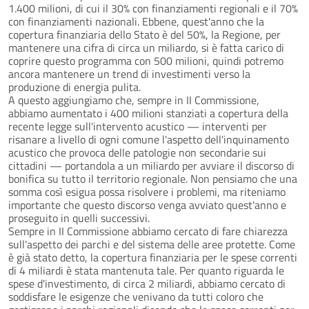
1.400 milioni, di cui il 30% con finanziamenti regionali e il 70%
con finanziamenti nazionali. Ebbene, quest'anno che la
copertura finanziaria dello Stato è del 50%, la Regione, per
mantenere una cifra di circa un miliardo, si è fatta carico di
coprire questo programma con 500 milioni, quindi potremo
ancora mantenere un trend di investimenti verso la
produzione di energia pulita.
A questo aggiungiamo che, sempre in II Commissione,
abbiamo aumentato i 400 milioni stanziati a copertura della
recente legge sull'intervento acustico — interventi per
risanare a livello di ogni comune l'aspetto dell'inquinamento
acustico che provoca delle patologie non secondarie sui
cittadini — portandola a un miliardo per avviare il discorso di
bonifica su tutto il territorio regionale. Non pensiamo che una
somma così esigua possa risolvere i problemi, ma riteniamo
importante che questo discorso venga avviato quest'anno e
proseguito in quelli successivi.
Sempre in II Commissione abbiamo cercato di fare chiarezza
sull'aspetto dei parchi e del sistema delle aree protette. Come
è già stato detto, la copertura finanziaria per le spese correnti
di 4 miliardi è stata mantenuta tale. Per quanto riguarda le
spese d'investimento, di circa 2 miliardi, abbiamo cercato di
soddisfare le esigenze che venivano da tutti coloro che