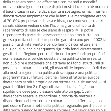
della casa era ormai da affrontare con metodi e modalità
nuove, coinvolgendo sempre di più i nostri Iacp perché non era
il buono casa in sé che dava spinta e sostegno, ormai i numeri
dimostravano ampiamente che le famiglie marchigiane erano
al 70-80% proprietarie di casa e bisognava muoversi su altri
canali. Ebbene vediamo che l'Iacp ha grandi difficoltà di
reperimento di risorse che siano di respiro. Mi si potrà
rispondere da parte dell'assessore che abbiamo tutta una
grossa partita di fondi europei che garantiscono per il 2002 la
possibilità di intervento e perciò fanno da correttore alle
riduzioni di bilancio per quanto riguarda fondi direttamente
gestiti dalla Regione per trasferimenti o per fondi propri. Così
non è assessore, perché questa è una politica che in realtà
non può dire e sostenere che attraverso i fondi strutturali si
possono eliminare i blocchi, gli ostacoli, le impossibilità di dare
alla nostra regione una politica di sviluppo e una politica
programmata sul futuro, perché i fondi strutturali europei
dovrebbero servire proprio da correttore nelle situazioni — si
guardi l'Obiettivo 2 e l'agricoltura — dove vi è già uno
squilibrio e deve perciò essere colmato un gap. Quelli
dovrebbero essere la straordinaria risorsa da mettere a
disposizione dei territori per colmare quelle differenze, non
può essere l'ordinarietà della politica regionale, perché quelle
differenze quando le andremo a colmare? Se lavoriamo solo su