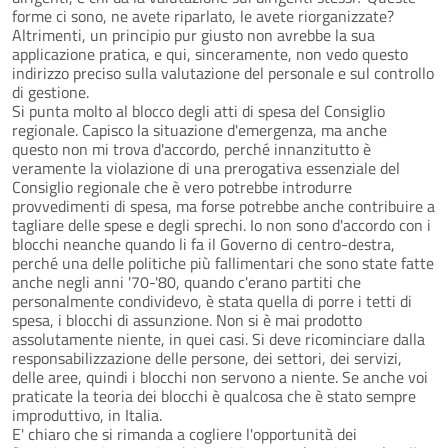
forme ci sono, ne avete riparlato, le avete riorganizzate?
Altrimenti, un principio pur giusto non avrebbe la sua
applicazione pratica, e qui, sinceramente, non vedo questo
indirizzo preciso sulla valutazione del personale e sul controllo
di gestione.
Si punta molto al blocco degli atti di spesa del Consiglio
regionale. Capisco la situazione d'emergenza, ma anche
questo non mi trova d'accordo, perché innanzitutto è
veramente la violazione di una prerogativa essenziale del
Consiglio regionale che è vero potrebbe introdurre
provvedimenti di spesa, ma forse potrebbe anche contribuire a
tagliare delle spese e degli sprechi. Io non sono d'accordo con i
blocchi neanche quando li fa il Governo di centro-destra,
perché una delle politiche più fallimentari che sono state fatte
anche negli anni '70-'80, quando c'erano partiti che
personalmente condividevo, è stata quella di porre i tetti di
spesa, i blocchi di assunzione. Non si è mai prodotto
assolutamente niente, in quei casi. Si deve ricominciare dalla
responsabilizzazione delle persone, dei settori, dei servizi,
delle aree, quindi i blocchi non servono a niente. Se anche voi
praticate la teoria dei blocchi è qualcosa che è stato sempre
improduttivo, in Italia.
E' chiaro che si rimanda a cogliere l'opportunità dei