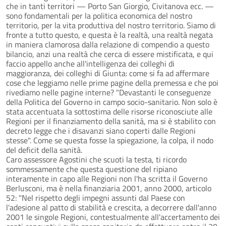
che in tanti territori — Porto San Giorgio, Civitanova ecc. —
sono fondamentali per la politica economica del nostro
territorio, per la vita produttiva del nostro territorio. Siamo di
fronte a tutto questo, e questa è la realtà, una realtà negata
in maniera clamorosa dalla relazione di compendio a questo
bilancio, anzi una realtà che cerca di essere mistificata, e qui
faccio appello anche all'intelligenza dei colleghi di
maggioranza, dei colleghi di Giunta: come si fa ad affermare
cose che leggiamo nelle prime pagine della premessa e che poi
rivediamo nelle pagine interne? "Devastanti le conseguenze
della Politica del Governo in campo socio-sanitario. Non solo è
stata accentuata la sottostima delle risorse riconosciute alle
Regioni per il finanziamento della sanità, ma si è stabilito con
decreto legge che i disavanzi siano coperti dalle Regioni
stesse". Come se questa fosse la spiegazione, la colpa, il nodo
del deficit della sanità.
Caro assessore Agostini che scuoti la testa, ti ricordo
sommessamente che questa questione del ripiano
interamente in capo alle Regioni non l'ha scritta il Governo
Berlusconi, ma è nella finanziaria 2001, anno 2000, articolo
52: "Nel rispetto degli impegni assunti dal Paese con
l'adesione al patto di stabilità e crescita, a decorrere dall'anno
2001 le singole Regioni, contestualmente all'accertamento dei