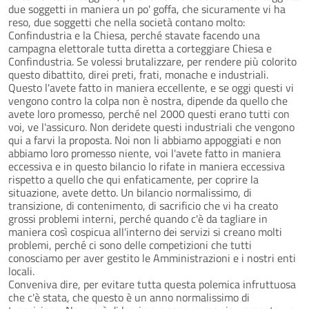
due soggetti in maniera un po' goffa, che sicuramente vi ha
reso, due soggetti che nella società contano molto:
Confindustria e la Chiesa, perché stavate facendo una
campagna elettorale tutta diretta a corteggiare Chiesa e
Confindustria. Se volessi brutalizzare, per rendere più colorito
questo dibattito, direi preti, frati, monache e industriali.
Questo l'avete fatto in maniera eccellente, e se oggi questi vi
vengono contro la colpa non è nostra, dipende da quello che
avete loro promesso, perché nel 2000 questi erano tutti con
voi, ve l'assicuro. Non deridete questi industriali che vengono
qui a farvi la proposta. Noi non li abbiamo appoggiati e non
abbiamo loro promesso niente, voi l'avete fatto in maniera
eccessiva e in questo bilancio lo rifate in maniera eccessiva
rispetto a quello che qui enfaticamente, per coprire la
situazione, avete detto. Un bilancio normalissimo, di
transizione, di contenimento, di sacrificio che vi ha creato
grossi problemi interni, perché quando c'è da tagliare in
maniera così cospicua all'interno dei servizi si creano molti
problemi, perché ci sono delle competizioni che tutti
conosciamo per aver gestito le Amministrazioni e i nostri enti
locali.
Conveniva dire, per evitare tutta questa polemica infruttuosa
che c'è stata, che questo è un anno normalissimo di