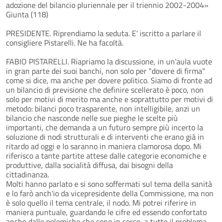
adozione del bilancio pluriennale per il triennio 2002-2004»
Giunta (118)
PRESIDENTE. Riprendiamo la seduta. E' iscritto a parlare il
consigliere Pistarelli. Ne ha facoltà.
FABIO PISTARELLI. Riapriamo la discussione, in un'aula vuote
in gran parte dei suoi banchi, non solo per "dovere di firma"
come si dice, ma anche per dovere politico. Siamo di fronte ad
un bilancio di previsione che definire scellerato è poco, non
solo per motivi di merito ma anche e soprattutto per motivi di
metodo: bilanci poco trasparente, non intelligibile, anzi un
bilancio che nasconde nelle sue pieghe le scelte più
importanti, che demanda a un futuro sempre più incerto la
soluzione di nodi strutturali e di interventi che erano già in
ritardo ad oggi e lo saranno in maniera clamorosa dopo. Mi
riferisco a tante partite attese dalle categorie economiche e
produttive, dalla socialità diffusa, dai bisogni della
cittadinanza.
Molti hanno parlato e si sono soffermati sul tema della sanità
e lo farò anch'io da vicepresidente della Commissione, ma non
è solo quello il tema centrale, il nodo. Mi potrei riferire in
maniera puntuale, guardando le cifre ed essendo confortato
anche dalle polemiche che sono in corso, a tutto il problema