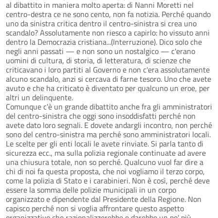
al dibattito in maniera molto aperta: di Nanni Moretti nel
centro-destra ce ne sono cento, non fa notizia. Perché quando
uno da sinistra critica dentro il centro-sinistra si crea uno
scandalo? Assolutamente non riesco a capirlo: ho vissuto anni
dentro la Democrazia cristiana...(Interruzione). Dico solo che
negli anni passati — e non sono un nostalgico — c'erano
uomini di cultura, di storia, di letteratura, di scienze che
criticavano i loro partiti al Governo e non c'era assolutamente
alcuno scandalo, anzi si cercava di farne tesoro. Uno che avete
avuto e che ha criticato è diventato per qualcuno un eroe, per
altri un delinquente.
Comunque c'è un grande dibattito anche fra gli amministratori
del centro-sinistra che oggi sono insoddisfatti perché non
avete dato loro segnali. E dovete andargli incontro, non perché
sono del centro-sinistra ma perché sono amministratori locali.
Le scelte per gli enti locali le avete rinviate. Si parla tanto di
sicurezza ecc., ma sulla polizia regionale continuate ad avere
una chiusura totale, non so perché. Qualcuno vuol far dire a
chi di noi fa questa proposta, che noi vogliamo il terzo corpo,
come la polizia di Stato e i carabinieri. Non è così, perché deve
essere la somma delle polizie municipali in un corpo
organizzato e dipendente dal Presidente della Regione. Non
capisco perché non si voglia affrontare questo aspetto
organizzativo che razionalizzerebbe e darebbe un po' più