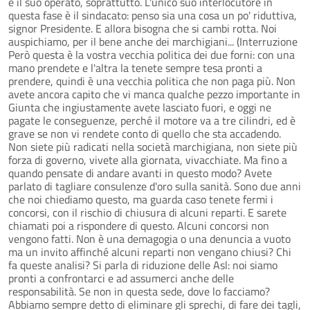
e il suo operato, soprattutto. L'unico suo interlocutore in
questa fase è il sindacato: penso sia una cosa un po' riduttiva,
signor Presidente. E allora bisogna che si cambi rotta. Noi
auspichiamo, per il bene anche dei marchigiani... (Interruzione
Però questa è la vostra vecchia politica dei due forni: con una
mano prendete e l'altra la tenete sempre tesa pronti a
prendere, quindi è una vecchia politica che non paga più. Non
avete ancora capito che vi manca qualche pezzo importante in
Giunta che ingiustamente avete lasciato fuori, e oggi ne
pagate le conseguenze, perché il motore va a tre cilindri, ed è
grave se non vi rendete conto di quello che sta accadendo.
Non siete più radicati nella società marchigiana, non siete più
forza di governo, vivete alla giornata, vivacchiate. Ma fino a
quando pensate di andare avanti in questo modo? Avete
parlato di tagliare consulenze d'oro sulla sanità. Sono due anni
che noi chiediamo questo, ma guarda caso tenete fermi i
concorsi, con il rischio di chiusura di alcuni reparti. E sarete
chiamati poi a rispondere di questo. Alcuni concorsi non
vengono fatti. Non è una demagogia o una denuncia a vuoto
ma un invito affinché alcuni reparti non vengano chiusi? Chi
fa queste analisi? Si parla di riduzione delle Asl: noi siamo
pronti a confrontarci e ad assumerci anche delle
responsabilità. Se non in questa sede, dove lo facciamo?
Abbiamo sempre detto di eliminare gli sprechi, di fare dei tagli,