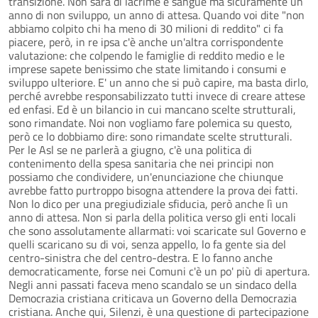
transizione. Non sarà di lacrime e sangue ma sicuramente un
anno di non sviluppo, un anno di attesa. Quando voi dite "non
abbiamo colpito chi ha meno di 30 milioni di reddito" ci fa
piacere, però, in re ipsa c'è anche un'altra corrispondente
valutazione: che colpendo le famiglie di reddito medio e le
imprese sapete benissimo che state limitando i consumi e
sviluppo ulteriore. E' un anno che si può capire, ma basta dirlo,
perché avrebbe responsabilizzato tutti invece di creare attese
ed enfasi. Ed è un bilancio in cui mancano scelte strutturali,
sono rimandate. Noi non vogliamo fare polemica su questo,
però ce lo dobbiamo dire: sono rimandate scelte strutturali.
Per le Asl se ne parlerà a giugno, c'è una politica di
contenimento della spesa sanitaria che nei principi non
possiamo che condividere, un'enunciazione che chiunque
avrebbe fatto purtroppo bisogna attendere la prova dei fatti.
Non lo dico per una pregiudiziale sfiducia, però anche lì un
anno di attesa. Non si parla della politica verso gli enti locali
che sono assolutamente allarmati: voi scaricate sul Governo e
quelli scaricano su di voi, senza appello, lo fa gente sia del
centro-sinistra che del centro-destra. E lo fanno anche
democraticamente, forse nei Comuni c'è un po' più di apertura.
Negli anni passati faceva meno scandalo se un sindaco della
Democrazia cristiana criticava un Governo della Democrazia
cristiana. Anche qui, Silenzi, è una questione di partecipazione