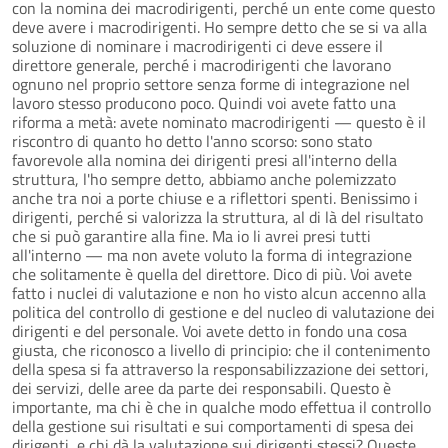
con la nomina dei macrodirigenti, perché un ente come questo
deve avere i macrodirigenti. Ho sempre detto che se si va alla
soluzione di nominare i macrodirigenti ci deve essere il
direttore generale, perché i macrodirigenti che lavorano
ognuno nel proprio settore senza forme di integrazione nel
lavoro stesso producono poco. Quindi voi avete fatto una
riforma a metà: avete nominato macrodirigenti — questo è il
riscontro di quanto ho detto l'anno scorso: sono stato
favorevole alla nomina dei dirigenti presi all'interno della
struttura, l'ho sempre detto, abbiamo anche polemizzato
anche tra noi a porte chiuse e a riflettori spenti. Benissimo i
dirigenti, perché si valorizza la struttura, al di là del risultato
che si può garantire alla fine. Ma io li avrei presi tutti
all'interno — ma non avete voluto la forma di integrazione
che solitamente è quella del direttore. Dico di più. Voi avete
fatto i nuclei di valutazione e non ho visto alcun accenno alla
politica del controllo di gestione e del nucleo di valutazione dei
dirigenti e del personale. Voi avete detto in fondo una cosa
giusta, che riconosco a livello di principio: che il contenimento
della spesa si fa attraverso la responsabilizzazione dei settori,
dei servizi, delle aree da parte dei responsabili. Questo è
importante, ma chi è che in qualche modo effettua il controllo
della gestione sui risultati e sui comportamenti di spesa dei
dirigenti, e chi dà la valutazione sui dirigenti stessi? Queste