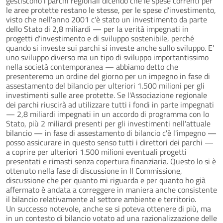
gestiscono i parchi regionali dicendo che le spese correnti per
le aree protette restano le stesse, per le spese d'investimento,
visto che nell'anno 2001 c'è stato un investimento da parte
dello Stato di 2,8 miliardi — per la verità impegnati in
progetti d'investimento e di sviluppo sostenibile, perché
quando si investe sui parchi si investe anche sullo sviluppo. E'
uno sviluppo diverso ma un tipo di sviluppo importantissimo
nella società contemporanea — abbiamo detto che
presenteremo un ordine del giorno per un impegno in fase di
assestamento del bilancio per ulteriori 1.500 milioni per gli
investimenti sulle aree protette. Se l'Associazione regionale
dei parchi riuscirà ad utilizzare tutti i fondi in parte impegnati
— 2,8 miliardi impegnati in un accordo di programma con lo
Stato, più 2 miliardi presenti per gli investimenti nell'attuale
bilancio — in fase di assestamento di bilancio c'è l'impegno —
posso assicurare in questo senso tutti i direttori dei parchi —
a coprire per ulteriori 1.500 milioni eventuali progetti
presentati e rimasti senza copertura finanziaria. Questo lo si è
ottenuto nella fase di discussione in II Commissione,
discussione che per quanto mi riguarda e per quanto ho già
affermato è andata a correggere in maniera anche consistente
il bilancio relativamente al settore ambiente e territorio.
Un successo notevole, anche se si poteva ottenere di più, ma
in un contesto di bilancio votato ad una razionalizzazione delle