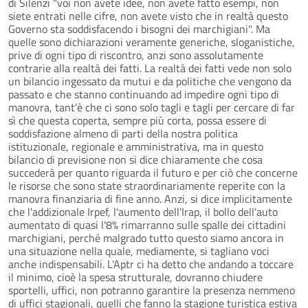
di Silenzi "voi non avete idee, non avete fatto esempi, non
siete entrati nelle cifre, non avete visto che in realtà questo
Governo sta soddisfacendo i bisogni dei marchigiani". Ma
quelle sono dichiarazioni veramente generiche, sloganistiche,
prive di ogni tipo di riscontro, anzi sono assolutamente
contrarie alla realtà dei fatti. La realtà dei fatti vede non solo
un bilancio ingessato da mutui e da politiche che vengono da
passato e che stanno continuando ad impedire ogni tipo di
manovra, tant'è che ci sono solo tagli e tagli per cercare di far
sì che questa coperta, sempre più corta, possa essere di
soddisfazione almeno di parti della nostra politica
istituzionale, regionale e amministrativa, ma in questo
bilancio di previsione non si dice chiaramente che cosa
succederà per quanto riguarda il futuro e per ciò che concerne
le risorse che sono state straordinariamente reperite con la
manovra finanziaria di fine anno. Anzi, si dice implicitamente
che l'addizionale Irpef, l'aumento dell'Irap, il bollo dell'auto
aumentato di quasi l'8% rimarranno sulle spalle dei cittadini
marchigiani, perché malgrado tutto questo siamo ancora in
una situazione nella quale, mediamente, si tagliano voci
anche indispensabili. L'Aptr ci ha detto che andando a toccare
il minimo, cioè la spesa strutturale, dovranno chiudere
sportelli, uffici, non potranno garantire la presenza nemmeno
di uffici stagionali, quelli che fanno la stagione turistica estiva