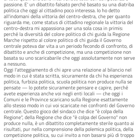
passione. E' un dibattito falsato perché basato su una diatriba
politica che oggi al cittadino poco interessa. Io ho detto
all'indomani della vittoria del centro-destra, che per quanto
riguarda me, come status di cittadino regionale la vittoria del
centro-destra mi appassiona per una sola cosa in primis:
perché la diversità del colore politico di chi guida la Regione
Marche rispetto al colore politico di chi guida il Governo
centrale poteva dar vita a un periodo fecondo di confronto, di
dibattito e anche di competizione, ma una competizione non
basata su uno scaricabarile che oggi assolutamente non serve
a nessuno.
Oggi l'atteggiamento di chi apre una relazione al bilancio nel
modo in cui è stata scritta, sicuramente da chi ha esperienza
politica, furbizia politica, scuola politica non produce nulla se
pensate — lo potete sicuramente pensare e capire, perché
avete esperienza anche voi negli enti locali — che oggi i
Comuni e le Province scaricano sulla Regione esattamente
allo stesso modo in cui voi scaricate nei confronti del Governo
centrale. Questo gioco del sindaco che dice "è colpa della
Regione", della Regione che dice "è colpa del Governo" non
produce nulla, è un dibattito completamente sterile quanto ai
risultati, pur nella comprensione della polemica politica, della
competizione politica, su cui invito a non basarsi più di troppo