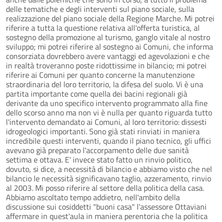
delle tematiche e degli interventi sul piano sociale, sulla
realizzazione del piano sociale della Regione Marche. Mi potrei
riferire a tutta la questione relativa all'offerta turistica, al
sostegno della promozione al turismo, ganglo vitale al nostro
sviluppo; mi potrei riferire al sostegno ai Comuni, che informa
consorziata dovrebbero avere vantaggi ed agevolazioni e che
in realtà troveranno poste ridottissime in bilancio; mi potrei
riferire ai Comuni per quanto concerne la manutenzione
straordinaria del loro territorio, la difesa del suolo. Vi è una
partita importante come quella dei bacini regionali già
derivante da uno specifico intervento programmato alla fine
dello scorso anno ma non vi è nulla per quanto riguarda tutto
l'intervento demandato ai Comuni, al loro territorio: dissesti
idrogeologici importanti. Sono già stati rinviati in maniera
incredibile questi interventi, quando il piano tecnico, gli uffici
avevano già preparato l'accorpamento delle due sanità
settima e ottava. E' invece stato fatto un rinvio politico,
dovuto, si dice, a necessità di bilancio e abbiamo visto che nel
bilancio le necessità significavano taglio, azzeramento, rinvio
al 2003. Mi posso riferire al settore della politica della casa.
Abbiamo ascoltato tempo addietro, nell'ambito della
discussione sui cosiddetti "buoni casa" l'assessore Ottaviani
affermare in quest'aula in maniera perentoria che la politica