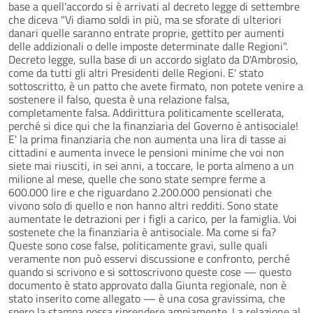
base a quell'accordo si è arrivati al decreto legge di settembre
che diceva "Vi diamo soldi in più, ma se sforate di ulteriori
danari quelle saranno entrate proprie, gettito per aumenti
delle addizionali o delle imposte determinate dalle Regioni".
Decreto legge, sulla base di un accordo siglato da D'Ambrosio,
come da tutti gli altri Presidenti delle Regioni. E' stato
sottoscritto, è un patto che avete firmato, non potete venire a
sostenere il falso, questa è una relazione falsa,
completamente falsa. Addirittura politicamente scellerata,
perché si dice qui che la finanziaria del Governo è antisociale!
E' la prima finanziaria che non aumenta una lira di tasse ai
cittadini e aumenta invece le pensioni minime che voi non
siete mai riusciti, in sei anni, a toccare, le porta almeno a un
milione al mese, quelle che sono state sempre ferme a
600.000 lire e che riguardano 2.200.000 pensionati che
vivono solo di quello e non hanno altri redditi. Sono state
aumentate le detrazioni per i figli a carico, per la famiglia. Voi
sostenete che la finanziaria è antisociale. Ma come si fa?
Queste sono cose false, politicamente gravi, sulle quali
veramente non può esservi discussione e confronto, perché
quando si scrivono e si sottoscrivono queste cose — questo
documento è stato approvato dalla Giunta regionale, non è
stato inserito come allegato — è una cosa gravissima, che
spero la stampa possa riprendere ampiamente. La relazione al