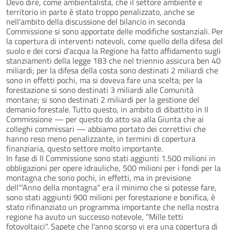
Devo dire, come ambientalista, che il settore ambiente e
territorio in parte è stato troppo penalizzato, anche se
nell'ambito della discussione del bilancio in seconda
Commissione si sono apportate delle modifiche sostanziali. Per
la copertura di interventi notevoli, come quello della difesa del
suolo e dei corsi d'acqua la Regione ha fatto affidamento sugli
stanziamenti della legge 183 che nel triennio assicura ben 40
miliardi; per la difesa della costa sono destinati 2 miliardi che
sono in effetti pochi, ma si doveva fare una scelta; per la
forestazione si sono destinati 3 miliardi alle Comunità
montane; si sono destinati 2 miliardi per la gestione del
demanio forestale. Tutto questo, in ambito di dibattito in II
Commissione — per questo do atto sia alla Giunta che ai
colleghi commissari — abbiamo portato dei correttivi che
hanno reso meno penalizzante, in termini di copertura
finanziaria, questo settore molto importante.
In fase di II Commissione sono stati aggiunti 1.500 milioni in
obbligazioni per opere idrauliche, 500 milioni per i fondi per la
montagna che sono pochi, in effetti, ma in previsione
dell'"Anno della montagna" era il minimo che si potesse fare,
sono stati aggiunti 900 milioni per forestazione e bonifica, è
stato rifinanziato un programma importante che nella nostra
regione ha avuto un successo notevole, "Mille tetti
fotovoltaici". Sapete che l'anno scorso vi era una copertura di