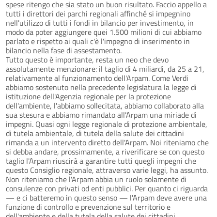
spese ritengo che sia stato un buon risultato. Faccio appello a
tutti i direttori dei parchi regionali affinché si impegnino
nell'utilizzo di tutti i fondi in bilancio per investimento, in
modo da poter aggiungere quei 1.500 milioni di cui abbiamo
parlato e rispetto ai quali c'è l'impegno di inserimento in
bilancio nella fase di assestamento.
Tutto questo è importante, resta un neo che devo
assolutamente menzionare: il taglio di 4 miliardi, da 25 a 21,
relativamente al funzionamento dell'Arpam. Come Verdi
abbiamo sostenuto nella precedente legislatura la legge di
istituzione dell'Agenzia regionale per la protezione
dell'ambiente, l'abbiamo sollecitata, abbiamo collaborato alla
sua stesura e abbiamo rimandato all'Arpam una miriade di
impegni. Quasi ogni legge regionale di protezione ambientale,
di tutela ambientale, di tutela della salute dei cittadini
rimanda a un intervento diretto dell'Arpam. Noi riteniamo che
si debba andare, prossimamente, a riverificare se con questo
taglio l'Arpam riuscirà a garantire tutti quegli impegni che
questo Consiglio regionale, attraverso varie leggi, ha assunto.
Non riteniamo che l'Arpam abbia un ruolo solamente di
consulenze con privati od enti pubblici. Per quanto ci riguarda
— e ci batteremo in questo senso — l'Arpam deve avere una
funzione di controllo e prevenzione sul territorio e
dell'ambiente e della tutela della salute dei cittadini.