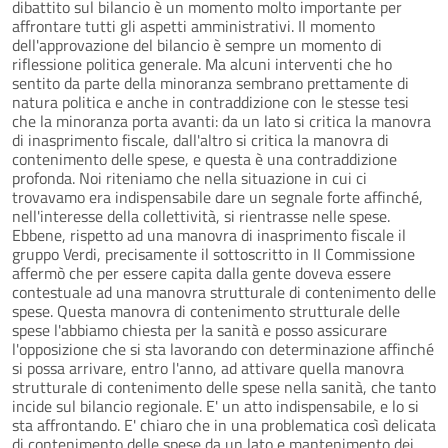
dibattito sul bilancio è un momento molto importante per
affrontare tutti gli aspetti amministrativi. Il momento
dell'approvazione del bilancio è sempre un momento di
riflessione politica generale. Ma alcuni interventi che ho
sentito da parte della minoranza sembrano prettamente di
natura politica e anche in contraddizione con le stesse tesi
che la minoranza porta avanti: da un lato si critica la manovra
di inasprimento fiscale, dall'altro si critica la manovra di
contenimento delle spese, e questa è una contraddizione
profonda. Noi riteniamo che nella situazione in cui ci
trovavamo era indispensabile dare un segnale forte affinché,
nell'interesse della collettività, si rientrasse nelle spese.
Ebbene, rispetto ad una manovra di inasprimento fiscale il
gruppo Verdi, precisamente il sottoscritto in II Commissione
affermò che per essere capita dalla gente doveva essere
contestuale ad una manovra strutturale di contenimento delle
spese. Questa manovra di contenimento strutturale delle
spese l'abbiamo chiesta per la sanità e posso assicurare
l'opposizione che si sta lavorando con determinazione affinché
si possa arrivare, entro l'anno, ad attivare quella manovra
strutturale di contenimento delle spese nella sanità, che tanto
incide sul bilancio regionale. E' un atto indispensabile, e lo si
sta affrontando. E' chiaro che in una problematica così delicata
di contenimento delle spese da un lato e mantenimento dei