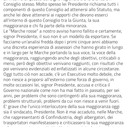
Consiglio stesso. Molto spesso lei Presidente richiama tutti i
componenti di questo Consiglio ad attenersi allo Statuto, ma
anche lei deve attenersi ai rapporti che devono esserci
all'interno di questo Consiglio tra la Giunta, la sua
maggioranza e chi fa parte della minoranza.
Le "Marche rosse" a nostro avviso hanno fallito e certamente,
signor Presidente, il suo non è un modello da esportare. Se
facciamo un'analisi fredda dopo i primi cinque anni abbiamo
una discreta esperienza di assessori che hanno girato in lungo
e in largo per le Marche portando la sua voce, la voce della
maggioranza, raggiungendo anche degli obiettivi, criticabili o
meno, però degli obiettivi venivano raggiunti, con risultati che
poi venivano evidenziati ed enfatizzati in alcune circostanze.
Oggi tutto ciò non accade, c'è un Esecutivo molto debole, che
non riesce a proporsi all'esterno come forza di governo, in
molte occasioni lei, signor Presidente, accusa e critica il
Governo nazionale come non ha mai fatto in passato, per sei
anni, per problemi che sono contingenti alla sua maggioranza,
problemi strutturali, problemi da cui non riesce a venir fuori.
E' grave che l'unico interlocutore della sua maggioranza oggi
sia il sindacato, Presidente. Non è mai accaduto, nelle Marche,
che rappresentanti di Confindustria, degli albergatori, dei
trasportatori manifestassero e criticassero la sua maggioranza