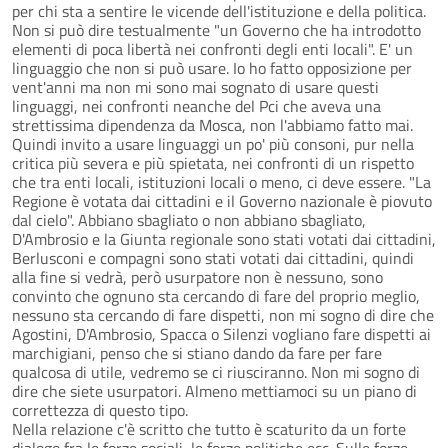
per chi sta a sentire le vicende dell'istituzione e della politica.
Non si può dire testualmente "un Governo che ha introdotto
elementi di poca libertà nei confronti degli enti locali". E' un
linguaggio che non si può usare. Io ho fatto opposizione per
vent'anni ma non mi sono mai sognato di usare questi
linguaggi, nei confronti neanche del Pci che aveva una
strettissima dipendenza da Mosca, non l'abbiamo fatto mai.
Quindi invito a usare linguaggi un po' più consoni, pur nella
critica più severa e più spietata, nei confronti di un rispetto
che tra enti locali, istituzioni locali o meno, ci deve essere. "La
Regione è votata dai cittadini e il Governo nazionale è piovuto
dal cielo". Abbiano sbagliato o non abbiano sbagliato,
D'Ambrosio e la Giunta regionale sono stati votati dai cittadini,
Berlusconi e compagni sono stati votati dai cittadini, quindi
alla fine si vedrà, però usurpatore non è nessuno, sono
convinto che ognuno sta cercando di fare del proprio meglio,
nessuno sta cercando di fare dispetti, non mi sogno di dire che
Agostini, D'Ambrosio, Spacca o Silenzi vogliano fare dispetti ai
marchigiani, penso che si stiano dando da fare per fare
qualcosa di utile, vedremo se ci riusciranno. Non mi sogno di
dire che siete usurpatori. Almeno mettiamoci su un piano di
correttezza di questo tipo.
Nella relazione c'è scritto che tutto è scaturito da un forte
dialogo fra le forze sociali, le forze politiche ecc. Sulle forze