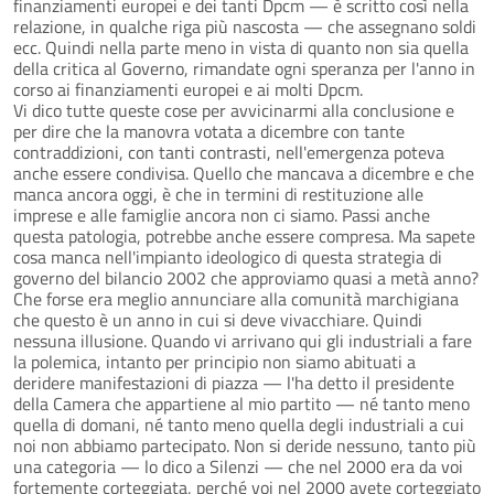
finanziamenti europei e dei tanti Dpcm — è scritto così nella
relazione, in qualche riga più nascosta — che assegnano soldi
ecc. Quindi nella parte meno in vista di quanto non sia quella
della critica al Governo, rimandate ogni speranza per l'anno in
corso ai finanziamenti europei e ai molti Dpcm.
Vi dico tutte queste cose per avvicinarmi alla conclusione e
per dire che la manovra votata a dicembre con tante
contraddizioni, con tanti contrasti, nell'emergenza poteva
anche essere condivisa. Quello che mancava a dicembre e che
manca ancora oggi, è che in termini di restituzione alle
imprese e alle famiglie ancora non ci siamo. Passi anche
questa patologia, potrebbe anche essere compresa. Ma sapete
cosa manca nell'impianto ideologico di questa strategia di
governo del bilancio 2002 che approviamo quasi a metà anno?
Che forse era meglio annunciare alla comunità marchigiana
che questo è un anno in cui si deve vivacchiare. Quindi
nessuna illusione. Quando vi arrivano qui gli industriali a fare
la polemica, intanto per principio non siamo abituati a
deridere manifestazioni di piazza — l'ha detto il presidente
della Camera che appartiene al mio partito — né tanto meno
quella di domani, né tanto meno quella degli industriali a cui
noi non abbiamo partecipato. Non si deride nessuno, tanto più
una categoria — lo dico a Silenzi — che nel 2000 era da voi
fortemente corteggiata, perché voi nel 2000 avete corteggiato