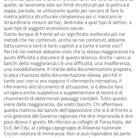
quelle, se lavoriamo solo sui fondi strutturali poi la politica è
zoppa, parziale; se utilizziamo quelle per cercare di fare la
nostra politica strutturale complessiva poi ci mancano le
straordinarie misure ad hoc, destinate a quel tipo di settori, a
quel tipo di soggetti economico-sociali.
Siamo dunque di fronte ad un significato scellerato più nei
metodi che nei contenuti, anche se nei contenuti abbiamo
fatto cenno a tanti e tanti capitoli e a tante e tante voci?
Perché nei metodi abbiamo visto che la stessa maggioranza ha
avuto difficoltà a discutere di questo bilancio. Anche i seno ai
banchi della maggioranza c'è una difficoltà, una insofferenza,
una insoddisfazione. Il ritardo della documentazione proposta,
la poca chiarezza della documentazione stessa, perché in
tante voci non vi era neppure il riferimento normativo, il
riferimento allo strumento di attuazione, si è dovuto fare
un'opera anche suppletiva e supplementare di lavoro e di
chiarimento di determinati passaggi contabili. Tutto questo
viene dalla maggioranza, dai vostri banchi. Chi affermava
questa mattina dai banchi dell'opposizione che si è di fronte a
una gestione del Governo regionale che dire improvvida è dire
poco diceva il giusto. Mi riferisco ai colleghi di Forza Italia, del
Ccd, del Cdu, al collega capogruppo di Alleanza nazionale
Ciccioli relatore di minoranza. Non si può rispondere da parte