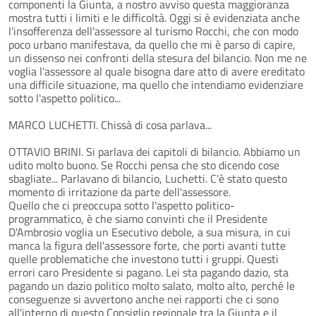
componenti la Giunta, a nostro avviso questa maggioranza
mostra tutti i limiti e le difficoltà. Oggi si è evidenziata anche
l'insofferenza dell'assessore al turismo Rocchi, che con modo
poco urbano manifestava, da quello che mi è parso di capire,
un dissenso nei confronti della stesura del bilancio. Non me ne
voglia l'assessore al quale bisogna dare atto di avere ereditato
una difficile situazione, ma quello che intendiamo evidenziare
sotto l'aspetto politico...
MARCO LUCHETTI. Chissà di cosa parlava...
OTTAVIO BRINI. Si parlava dei capitoli di bilancio. Abbiamo un
udito molto buono. Se Rocchi pensa che sto dicendo cose
sbagliate... Parlavano di bilancio, Luchetti. C'è stato questo
momento di irritazione da parte dell'assessore.
Quello che ci preoccupa sotto l'aspetto politico-
programmatico, è che siamo convinti che il Presidente
D'Ambrosio voglia un Esecutivo debole, a sua misura, in cui
manca la figura dell'assessore forte, che porti avanti tutte
quelle problematiche che investono tutti i gruppi. Questi
errori caro Presidente si pagano. Lei sta pagando dazio, sta
pagando un dazio politico molto salato, molto alto, perché le
conseguenze si avvertono anche nei rapporti che ci sono
all'interno di questo Consiglio regionale tra la Giunta e il