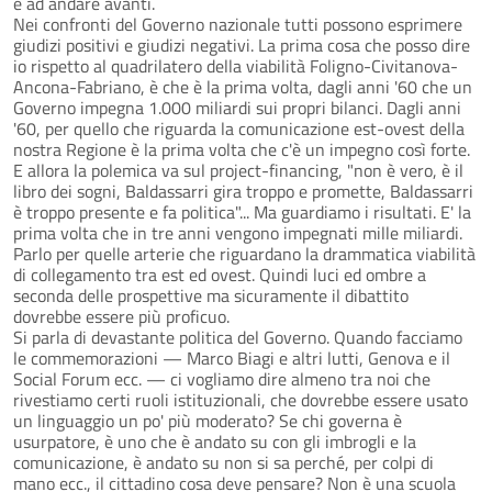
e ad andare avanti.
Nei confronti del Governo nazionale tutti possono esprimere
giudizi positivi e giudizi negativi. La prima cosa che posso dire
io rispetto al quadrilatero della viabilità Foligno-Civitanova-
Ancona-Fabriano, è che è la prima volta, dagli anni '60 che un
Governo impegna 1.000 miliardi sui propri bilanci. Dagli anni
'60, per quello che riguarda la comunicazione est-ovest della
nostra Regione è la prima volta che c'è un impegno così forte.
E allora la polemica va sul project-financing, "non è vero, è il
libro dei sogni, Baldassarri gira troppo e promette, Baldassarri
è troppo presente e fa politica"... Ma guardiamo i risultati. E' la
prima volta che in tre anni vengono impegnati mille miliardi.
Parlo per quelle arterie che riguardano la drammatica viabilità
di collegamento tra est ed ovest. Quindi luci ed ombre a
seconda delle prospettive ma sicuramente il dibattito
dovrebbe essere più proficuo.
Si parla di devastante politica del Governo. Quando facciamo
le commemorazioni — Marco Biagi e altri lutti, Genova e il
Social Forum ecc. — ci vogliamo dire almeno tra noi che
rivestiamo certi ruoli istituzionali, che dovrebbe essere usato
un linguaggio un po' più moderato? Se chi governa è
usurpatore, è uno che è andato su con gli imbrogli e la
comunicazione, è andato su non si sa perché, per colpi di
mano ecc., il cittadino cosa deve pensare? Non è una scuola