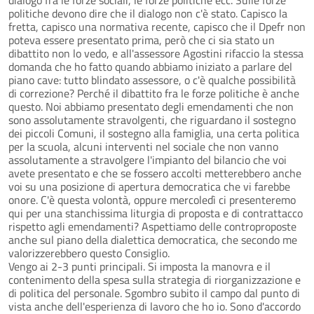
politiche devono dire che il dialogo non c'è stato. Capisco la
fretta, capisco una normativa recente, capisco che il Dpefr non
poteva essere presentato prima, però che ci sia stato un
dibattito non lo vedo, e all'assessore Agostini rifaccio la stessa
domanda che ho fatto quando abbiamo iniziato a parlare del
piano cave: tutto blindato assessore, o c'è qualche possibilità
di correzione? Perché il dibattito fra le forze politiche è anche
questo. Noi abbiamo presentato degli emendamenti che non
sono assolutamente stravolgenti, che riguardano il sostegno
dei piccoli Comuni, il sostegno alla famiglia, una certa politica
per la scuola, alcuni interventi nel sociale che non vanno
assolutamente a stravolgere l'impianto del bilancio che voi
avete presentato e che se fossero accolti metterebbero anche
voi su una posizione di apertura democratica che vi farebbe
onore. C'è questa volontà, oppure mercoledì ci presenteremo
qui per una stanchissima liturgia di proposta e di contrattacco
rispetto agli emendamenti? Aspettiamo delle controproposte
anche sul piano della dialettica democratica, che secondo me
valorizzerebbero questo Consiglio.
Vengo ai 2-3 punti principali. Si imposta la manovra e il
contenimento della spesa sulla strategia di riorganizzazione e
di politica del personale. Sgombro subito il campo dal punto di
vista anche dell'esperienza di lavoro che ho io. Sono d'accordo