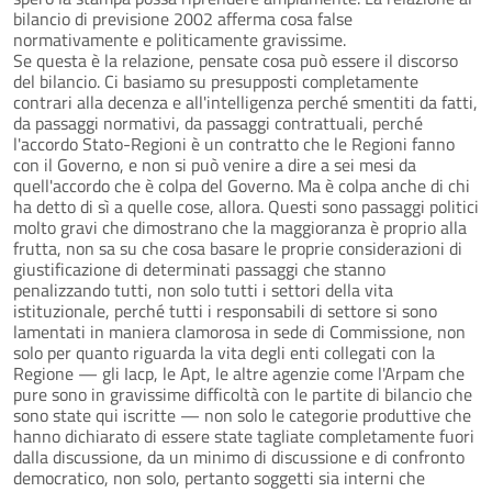
bilancio di previsione 2002 afferma cosa false
normativamente e politicamente gravissime.
Se questa è la relazione, pensate cosa può essere il discorso
del bilancio. Ci basiamo su presupposti completamente
contrari alla decenza e all'intelligenza perché smentiti da fatti,
da passaggi normativi, da passaggi contrattuali, perché
l'accordo Stato-Regioni è un contratto che le Regioni fanno
con il Governo, e non si può venire a dire a sei mesi da
quell'accordo che è colpa del Governo. Ma è colpa anche di chi
ha detto di sì a quelle cose, allora. Questi sono passaggi politici
molto gravi che dimostrano che la maggioranza è proprio alla
frutta, non sa su che cosa basare le proprie considerazioni di
giustificazione di determinati passaggi che stanno
penalizzando tutti, non solo tutti i settori della vita
istituzionale, perché tutti i responsabili di settore si sono
lamentati in maniera clamorosa in sede di Commissione, non
solo per quanto riguarda la vita degli enti collegati con la
Regione — gli Iacp, le Apt, le altre agenzie come l'Arpam che
pure sono in gravissime difficoltà con le partite di bilancio che
sono state qui iscritte — non solo le categorie produttive che
hanno dichiarato di essere state tagliate completamente fuori
dalla discussione, da un minimo di discussione e di confronto
democratico, non solo, pertanto soggetti sia interni che