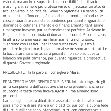
esterni, ma anche e soprattutto la sensibilità dei cittadini
marchigiani, sempre più protesa verso un j'accuse, un atto di
accusa verso la politica del Governo regionale. La sensibilità
ormai si sta diffondendo, è un'onda che monta, un'onda che
cresce. Guardate cosa sta succedendo per quanto riguarda le
domande di cofinanziamento e di finanziamento: tantissime
rimangono inevase, pur se formalmente perfette. Arrivano in
Regione decine, centinaia di domande e sono 4-5 sono evase,
le altre sono ammesse ma i finanziamenti non ci sono,
"vedremo con i residui per l'anno successivo". Questo è
prendere in giro i marchigiani, ormai se ne sono accorti tutti e
la bocciatura sarà forte, sarà pesante, non solo su questo
bilancio ma politicamente, per quanto riguarda la prospettiva
di questo Governo regionale.
PRESIDENTE. Ha la parola il consigliere Massi.
FRANCESCO MASSI GENTILONI SILVERI. Intanto ringrazio gli
unici componenti dell'Esecutivo che sono presenti, anche se
scuotono la testa come faceva Agostini, ma almeno sono
presenti.
Cari colleghi, questo dibattito è assolutamente falsato, non
possiamo dire di assistere a un dibattito, pur con la buona fede
di tutti quelli che sono intervenuti, tutti con competenza e