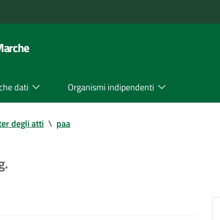
 Marche
che dati
Organismi indipendenti
ter degli atti
\
paa
g.