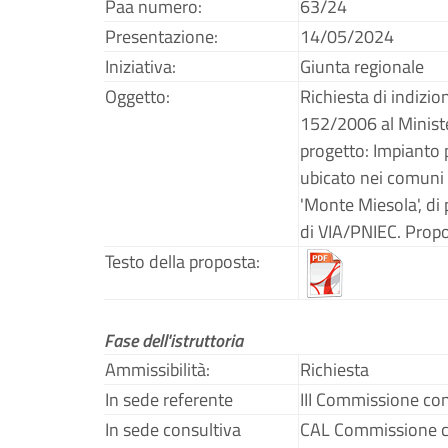
Paa numero:
63/24
Presentazione:
14/05/2024
Iniziativa:
Giunta regionale
Oggetto:
Richiesta di indizion
152/2006 al Ministe
progetto: Impianto p
ubicato nei comuni 
'Monte Miesola', d
di VIA/PNIEC. Propo
Testo della proposta:
Fase dell'istruttoria
Ammissibilità:
Richiesta
In sede referente
III Commissione co
In sede consultiva
CAL Commissione c