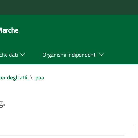
 Marche
che dati
Organismi indipendenti
ter degli atti
\
paa
g.