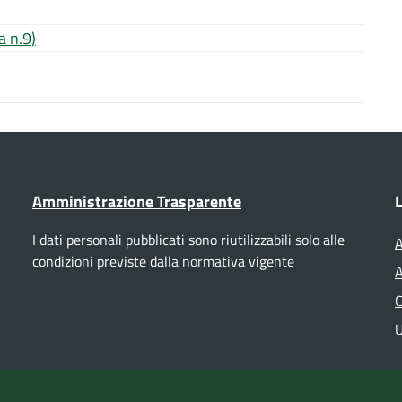
 n.9)
Amministrazione Trasparente
L
I dati personali pubblicati sono riutilizzabili solo alle
A
condizioni previste dalla normativa vigente
A
C
U