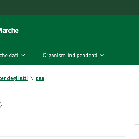
 Marche
che dati
Organismi indipendenti
ter degli atti
\
paa
.