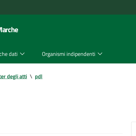
 Marche
che dati
Organismi indipendenti
ter degli atti
\
pdl