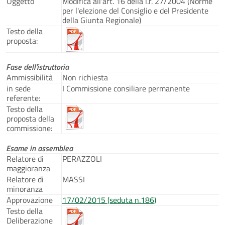
Oggetto
Modifica all'art. 16 della l.r. 27/2004 (Norme
per l'elezione del Consiglio e del Presidente
della Giunta Regionale)
Testo della
proposta:
Fase dell'istruttoria
Ammissibilità
Non richiesta
in sede
I Commissione consiliare permanente
referente:
Testo della
proposta della
commissione:
Esame in assemblea
Relatore di
PERAZZOLI
maggioranza
Relatore di
MASSI
minoranza
Approvazione
17/02/2015 (seduta n.186)
Testo della
Deliberazione