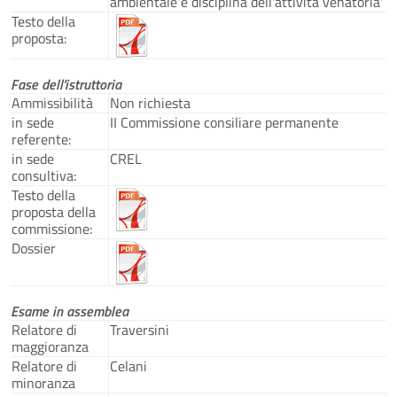
ambientale e disciplina dell'attività venatoria'
Testo della
proposta:
Fase dell'istruttoria
Ammissibilità
Non richiesta
in sede
II Commissione consiliare permanente
referente:
in sede
CREL
consultiva:
Testo della
proposta della
commissione:
Dossier
Esame in assemblea
Relatore di
Traversini
maggioranza
Relatore di
Celani
minoranza