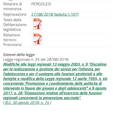
Relatore di
PERGOLESI
minoranza
Approvazione
27/08/2018 (seduta n.107)
Testo della
Deliberazione
legislativa
Relazione
tecnico-
finanziaria
Estremi della legge
Legge regionale n. 35 del 28/08/2018
Modifiche alle leggi regionali 13 maggio 2003, n. 9 “Disciplina
per la realizzazione e gestione dei servizi per l'infanzia, per
l'adolescenza e per il sostegno alle funzioni genitoriali e alle
famiglie e modifica della Legge regionale 12 aprile 1995, n. 46
concernente: 'Promozione e coordinamento delle politiche di
intervento in favore dei giovani e degli adolescenti'" e 9 agosto
2017, n. 28 “Disposizioni relative all’esercizio delle funzioni
regionali concernenti la prevenzione vaccinale”.
( B.U. 30 agosto 2018, n. 74 )