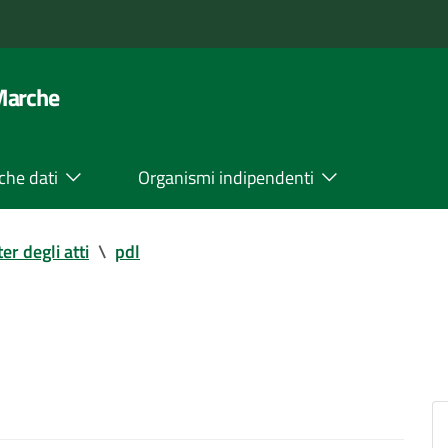
 Marche
che dati
Organismi indipendenti
ter degli atti
\
pdl