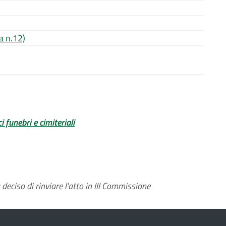
a n.12)
 funebri e cimiteriali
eciso di rinviare l'atto in III Commissione