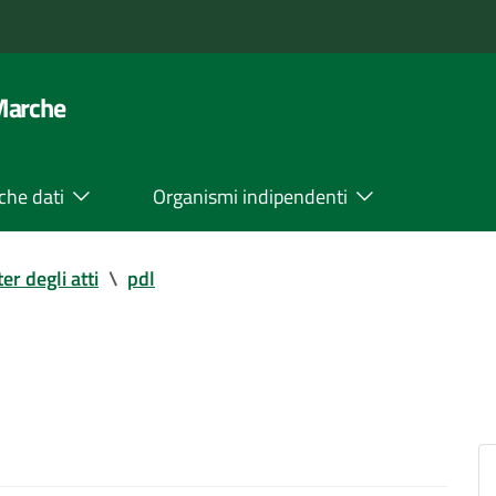
 Marche
che dati
Organismi indipendenti
ter degli atti
\
pdl