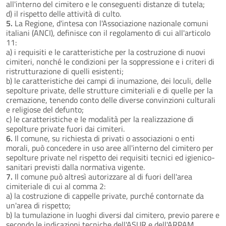
all'interno del cimitero e le conseguenti distanze di tutela;
d) il rispetto delle attività di culto.
5.
La Regione, d'intesa con l'Associazione nazionale comuni
italiani (ANCI), definisce con il regolamento di cui all'articolo
11:
a) i requisiti e le caratteristiche per la costruzione di nuovi
cimiteri, nonché le condizioni per la soppressione e i criteri di
ristrutturazione di quelli esistenti;
b) le caratteristiche dei campi di inumazione, dei loculi, delle
sepolture private, delle strutture cimiteriali e di quelle per la
cremazione, tenendo conto delle diverse convinzioni culturali
e religiose del defunto;
c) le caratteristiche e le modalità per la realizzazione di
sepolture private fuori dai cimiteri.
6.
Il comune, su richiesta di privati o associazioni o enti
morali, può concedere in uso aree all'interno del cimitero per
sepolture private nel rispetto dei requisiti tecnici ed igienico-
sanitari previsti dalla normativa vigente.
7.
Il comune può altresì autorizzare al di fuori dell'area
cimiteriale di cui al comma 2:
a) la costruzione di cappelle private, purché contornate da
un'area di rispetto;
b) la tumulazione in luoghi diversi dal cimitero, previo parere e
secondo le indicazioni tecniche dell'ASUR e dell'ARPAM,