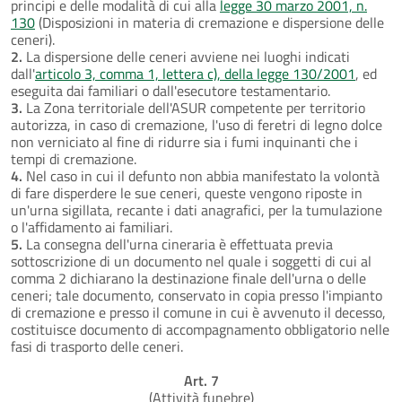
principi e delle modalità di cui alla
legge 30 marzo 2001, n.
130
(Disposizioni in materia di cremazione e dispersione delle
ceneri).
2.
La dispersione delle ceneri avviene nei luoghi indicati
dall'
articolo 3, comma 1, lettera c), della legge 130/2001
, ed
eseguita dai familiari o dall'esecutore testamentario.
3.
La Zona territoriale dell'ASUR competente per territorio
autorizza, in caso di cremazione, l'uso di feretri di legno dolce
non verniciato al fine di ridurre sia i fumi inquinanti che i
tempi di cremazione.
4.
Nel caso in cui il defunto non abbia manifestato la volontà
di fare disperdere le sue ceneri, queste vengono riposte in
un'urna sigillata, recante i dati anagrafici, per la tumulazione
o l'affidamento ai familiari.
5.
La consegna dell'urna cineraria è effettuata previa
sottoscrizione di un documento nel quale i soggetti di cui al
comma 2 dichiarano la destinazione finale dell'urna o delle
ceneri; tale documento, conservato in copia presso l'impianto
di cremazione e presso il comune in cui è avvenuto il decesso,
costituisce documento di accompagnamento obbligatorio nelle
fasi di trasporto delle ceneri.
Art. 7
(Attività funebre)