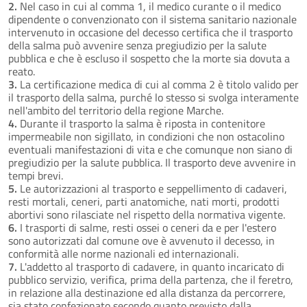
2.
Nel caso in cui al comma 1, il medico curante o il medico
dipendente o convenzionato con il sistema sanitario nazionale
intervenuto in occasione del decesso certifica che il trasporto
della salma può avvenire senza pregiudizio per la salute
pubblica e che è escluso il sospetto che la morte sia dovuta a
reato.
3.
La certificazione medica di cui al comma 2 è titolo valido per
il trasporto della salma, purché lo stesso si svolga interamente
nell'ambito del territorio della regione Marche.
4.
Durante il trasporto la salma è riposta in contenitore
impermeabile non sigillato, in condizioni che non ostacolino
eventuali manifestazioni di vita e che comunque non siano di
pregiudizio per la salute pubblica. Il trasporto deve avvenire in
tempi brevi.
5.
Le autorizzazioni al trasporto e seppellimento di cadaveri,
resti mortali, ceneri, parti anatomiche, nati morti, prodotti
abortivi sono rilasciate nel rispetto della normativa vigente.
6.
I trasporti di salme, resti ossei o ceneri da e per l'estero
sono autorizzati dal comune ove è avvenuto il decesso, in
conformità alle norme nazionali ed internazionali.
7.
L'addetto al trasporto di cadavere, in quanto incaricato di
pubblico servizio, verifica, prima della partenza, che il feretro,
in relazione alla destinazione ed alla distanza da percorrere,
sia stato confezionato secondo quanto previsto dalla