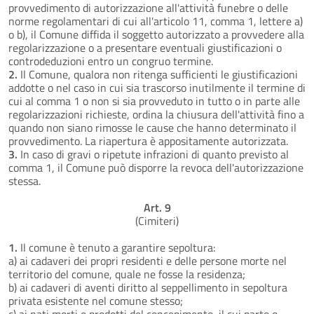
provvedimento di autorizzazione all'attività funebre o delle
norme regolamentari di cui all'articolo 11, comma 1, lettere a)
o b), il Comune diffida il soggetto autorizzato a provvedere alla
regolarizzazione o a presentare eventuali giustificazioni o
controdeduzioni entro un congruo termine.
2.
Il Comune, qualora non ritenga sufficienti le giustificazioni
addotte o nel caso in cui sia trascorso inutilmente il termine di
cui al comma 1 o non si sia provveduto in tutto o in parte alle
regolarizzazioni richieste, ordina la chiusura dell'attività fino a
quando non siano rimosse le cause che hanno determinato il
provvedimento. La riapertura è appositamente autorizzata.
3.
In caso di gravi o ripetute infrazioni di quanto previsto al
comma 1, il Comune può disporre la revoca dell'autorizzazione
stessa.
Art. 9
(Cimiteri)
1.
Il comune è tenuto a garantire sepoltura:
a) ai cadaveri dei propri residenti e delle persone morte nel
territorio del comune, quale ne fosse la residenza;
b) ai cadaveri di aventi diritto al seppellimento in sepoltura
privata esistente nel comune stesso;
c) ai nati morti e prodotti del concepimento, il cui parto o