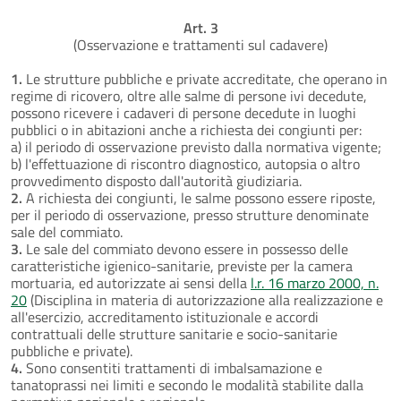
Art. 3
(Osservazione e trattamenti sul cadavere)
1.
Le strutture pubbliche e private accreditate, che operano in
regime di ricovero, oltre alle salme di persone ivi decedute,
possono ricevere i cadaveri di persone decedute in luoghi
pubblici o in abitazioni anche a richiesta dei congiunti per:
a) il periodo di osservazione previsto dalla normativa vigente;
b) l'effettuazione di riscontro diagnostico, autopsia o altro
provvedimento disposto dall'autorità giudiziaria.
2.
A richiesta dei congiunti, le salme possono essere riposte,
per il periodo di osservazione, presso strutture denominate
sale del commiato.
3.
Le sale del commiato devono essere in possesso delle
caratteristiche igienico-sanitarie, previste per la camera
mortuaria, ed autorizzate ai sensi della
l.r. 16 marzo 2000, n.
20
(Disciplina in materia di autorizzazione alla realizzazione e
all'esercizio, accreditamento istituzionale e accordi
contrattuali delle strutture sanitarie e socio-sanitarie
pubbliche e private).
4.
Sono consentiti trattamenti di imbalsamazione e
tanatoprassi nei limiti e secondo le modalità stabilite dalla