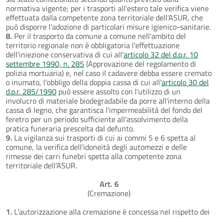
normativa vigente; per i trasporti all'estero tale verifica viene
effettuata dalla competente zona territoriale dell'ASUR, che
può disporre l'adozione di particolari misure igienico-sanitarie.
8.
Per il trasporto da comune a comune nell'ambito del
territorio regionale non è obbligatoria l'effettuazione
dell'iniezione conservativa di cui all'
articolo 32 del d.p.r. 10
settembre 1990, n. 285
(Approvazione del regolamento di
polizia mortuaria) e, nel caso il cadavere debba essere cremato
o inumato, l'obbligo della doppia cassa di cui all'
articolo 30 del
d.p.r. 285/1990
può essere assolto con l'utilizzo di un
involucro di materiale biodegradabile da porre all'interno della
cassa di legno, che garantisca l'impermeabilità del fondo del
feretro per un periodo sufficiente all'assolvimento della
pratica funeraria prescelta dal defunto.
9.
La vigilanza sui trasporti di cui ai commi 5 e 6 spetta al
comune, la verifica dell'idoneità degli automezzi e delle
rimesse dei carri funebri spetta alla competente zona
territoriale dell'ASUR.
Art. 6
(Cremazione)
1.
L'autorizzazione alla cremazione è concessa nel rispetto dei