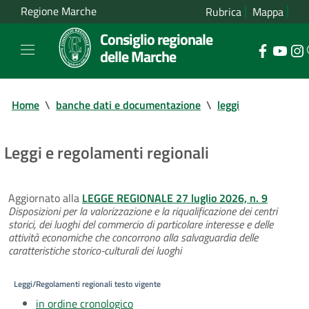
Regione Marche
Rubrica
Mappa
Consiglio regionale
delle Marche
Home
\
banche dati e documentazione
\
leggi
Leggi e regolamenti regionali
Aggiornato alla
LEGGE REGIONALE 27 luglio 2026, n. 9
Disposizioni per la valorizzazione e la riqualificazione dei centri
storici, dei luoghi del commercio di particolare interesse e delle
attività economiche che concorrono alla salvaguardia delle
caratteristiche storico-culturali dei luoghi
Leggi/Regolamenti regionali testo vigente
in ordine cronologico