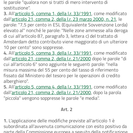
le parole "qualora non si tratti di mero intervento di
sostituzione".
3.
All'
articolo 5, comma 1, della l.r. 33/1991
, come modificato
dall'
articolo 21, comma 2, della l.r. 23 marzo 2000, n. 21
, le
parole: "7,5 per cento in ESL (Equivalente Sovvenzione Lorda)
elevato al" nonché le parole: "Nelle zone ammesse alla deroga
di cui all'articolo 87, paragrafo 3, lettera c) del trattato di
Amsterdam detto contributo viene maggiorato di un ulteriore
10 per cento" sono soppresse.
4.
All'
articolo 5, comma 3, della l.r. 33/1991
, come modificato
dall'
articolo 21, comma 2, della l.r. 21/2000
dopo le parole "di
cui all'articolo 6" sono aggiunte le seguenti parole: "nella
misura massima del 55 per cento del tasso di riferimento
fissato dal Ministero del tesoro per le operazioni di credito
alberghiero".
5.
All'
articolo 5, comma 4, della l.r. 33/1991
, come modificato
dall'
articolo 21, comma 2, della l.r. 21/2000
, dopo la parola
"piccola" vengono soppresse le parole "e media''.
Art. 2
1.
L'applicazione delle modifiche previste all'articolo 1 è
subordinata all'avvenuta comunicazione con esito positivo da
parte della Commissione europea a seguito della notificazione