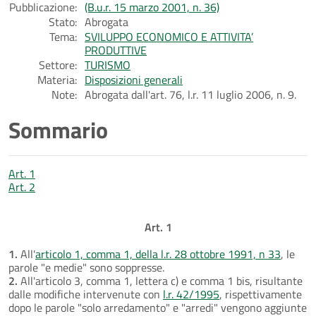
Pubblicazione:
(B.u.r. 15 marzo 2001, n. 36)
Stato:
Abrogata
Tema:
SVILUPPO ECONOMICO E ATTIVITA’
PRODUTTIVE
Settore:
TURISMO
Materia:
Disposizioni generali
Note:
Abrogata dall'art. 76, l.r. 11 luglio 2006, n. 9.
Sommario
Art. 1
Art. 2
Art. 1
1.
All'
articolo 1, comma 1, della l.r. 28 ottobre 1991, n 33
, le
parole "e medie" sono soppresse.
2.
All'articolo 3, comma 1, lettera c) e comma 1 bis, risultante
dalle modifiche intervenute con
l.r. 42/1995
, rispettivamente
dopo le parole "solo arredamento" e "arredi" vengono aggiunte