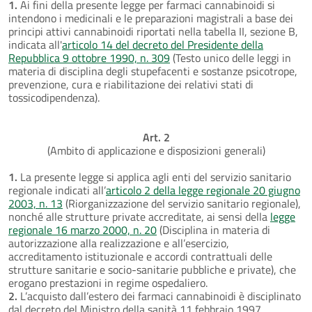
1.
Ai fini della presente legge per farmaci cannabinoidi si
intendono i medicinali e le preparazioni magistrali a base dei
principi attivi cannabinoidi riportati nella tabella II, sezione B,
indicata all'
articolo 14 del decreto del Presidente della
Repubblica 9 ottobre 1990, n. 309
(Testo unico delle leggi in
materia di disciplina degli stupefacenti e sostanze psicotrope,
prevenzione, cura e riabilitazione dei relativi stati di
tossicodipendenza).
Art. 2
(Ambito di applicazione e disposizioni generali)
1.
La presente legge si applica agli enti del servizio sanitario
regionale indicati all’
articolo 2 della legge regionale 20 giugno
2003, n. 13
(Riorganizzazione del servizio sanitario regionale),
nonché alle strutture private accreditate, ai sensi della
legge
regionale 16 marzo 2000, n. 20
(Disciplina in materia di
autorizzazione alla realizzazione e all’esercizio,
accreditamento istituzionale e accordi contrattuali delle
strutture sanitarie e socio-sanitarie pubbliche e private), che
erogano prestazioni in regime ospedaliero.
2.
L’acquisto dall’estero dei farmaci cannabinoidi è disciplinato
dal decreto del Ministro della sanità 11 febbraio 1997