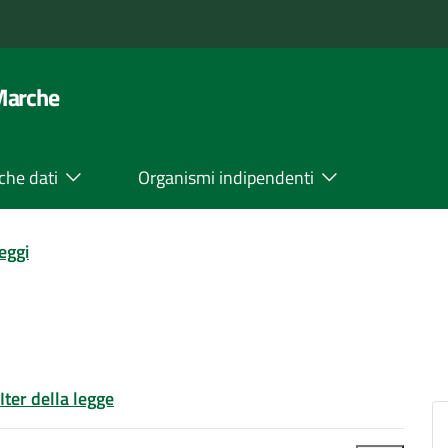
 Marche
che dati
Organismi indipendenti
leggi
Iter della legge