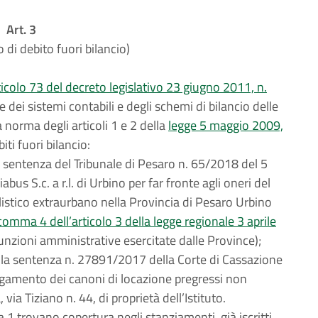
Art. 3
di debito fuori bilancio)
ticolo 73 del decreto legislativo 23 giugno 2011, n.
dei sistemi contabili e degli schemi di bilancio delle
a norma degli articoli 1 e 2 della
legge 5 maggio 2009,
iti fuori bilancio:
a sentenza del Tribunale di Pesaro n. 65/2018 del 5
us S.c. a r.l. di Urbino per far fronte agli oneri del
listico extraurbano nella Provincia di Pesaro Urbino
comma 4 dell’articolo 3 della legge regionale 3 aprile
 funzioni amministrative esercitate dalle Province);
ella sentenza n. 27891/2017 della Corte di Cassazione
pagamento dei canoni di locazione pregressi non
 via Tiziano n. 44, di proprietà dell’Istituto.
a 1 trovano copertura negli stanziamenti, già iscritti