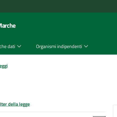
 Marche
che dati
Organismi indipendenti
leggi
Iter della legge