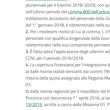
pluriennale per il triennio 2018-2020), con que
dell’ultimo periodo del
comma 800 dell’artico
trattamento accessorio del personale della Giu
del 1° gennaio 2018, è rideterminato nella s
2.
Per i medesimi motivi di cui al comma 1, il f
personale con qualifica dirigenziale della Giun
rideterminato nella sua componente permane
3.
È fatta salva l’applicazione degli ulteriori ad
CCNL per il periodo 2016/2018.
4.
La copertura finanziaria per l’integrazione d
a) dalle risorse statali derivanti dai commi 794
misura della quota assegnata alla Regione Mar
01;
b) dalle risorse regionali per il riequilibrio de
Province con decorrenza 1° aprile 2016, ai se
13/2015
, iscritte a carico della Missione 01