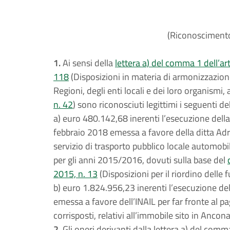
(Riconoscimento 
1.
Ai sensi della
lettera a) del comma 1 dell’ar
118
(Disposizioni in materia di armonizzazione 
Regioni, degli enti locali e dei loro organismi, 
n. 42
) sono riconosciuti legittimi i seguenti deb
a) euro 480.142,68 inerenti l’esecuzione dell
febbraio 2018 emessa a favore della ditta Adriab
servizio di trasporto pubblico locale automobi
per gli anni 2015/2016, dovuti sulla base del
2015, n. 13
(Disposizioni per il riordino delle
b) euro 1.824.956,23 inerenti l’esecuzione d
emessa a favore dell’INAIL per far fronte al 
corrisposti, relativi all’immobile sito in Ancona,
2.
Gli oneri derivanti dalla lettera a) del comm