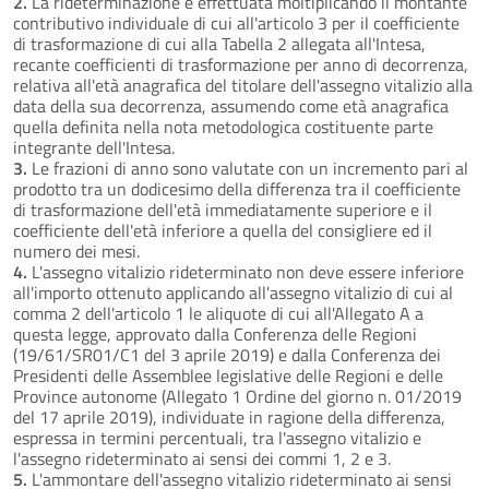
2.
La rideterminazione è effettuata moltiplicando il montante
contributivo individuale di cui all'articolo 3 per il coefficiente
di trasformazione di cui alla Tabella 2 allegata all'Intesa,
recante coefficienti di trasformazione per anno di decorrenza,
relativa all'età anagrafica del titolare dell'assegno vitalizio alla
data della sua decorrenza, assumendo come età anagrafica
quella definita nella nota metodologica costituente parte
integrante dell'Intesa.
3.
Le frazioni di anno sono valutate con un incremento pari al
prodotto tra un dodicesimo della differenza tra il coefficiente
di trasformazione dell'età immediatamente superiore e il
coefficiente dell'età inferiore a quella del consigliere ed il
numero dei mesi.
4.
L'assegno vitalizio rideterminato non deve essere inferiore
all'importo ottenuto applicando all'assegno vitalizio di cui al
comma 2 dell'articolo 1 le aliquote di cui all'Allegato A a
questa legge, approvato dalla Conferenza delle Regioni
(19/61/SR01/C1 del 3 aprile 2019) e dalla Conferenza dei
Presidenti delle Assemblee legislative delle Regioni e delle
Province autonome (Allegato 1 Ordine del giorno n. 01/2019
del 17 aprile 2019), individuate in ragione della differenza,
espressa in termini percentuali, tra l'assegno vitalizio e
l'assegno rideterminato ai sensi dei commi 1, 2 e 3.
5.
L'ammontare dell'assegno vitalizio rideterminato ai sensi