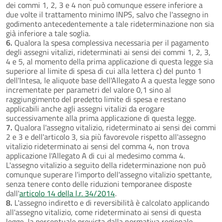
dei commi 1, 2, 3 e 4 non può comunque essere inferiore a
due volte il trattamento minimo INPS, salvo che l'assegno in
godimento antecedentemente a tale rideterminazione non sia
già inferiore a tale soglia.
6.
Qualora la spesa complessiva necessaria per il pagamento
degli assegni vitalizi, rideterminati ai sensi dei commi 1, 2, 3,
4 e 5, al momento della prima applicazione di questa legge sia
superiore al limite di spesa di cui alla lettera c) del punto 1
dell'Intesa, le aliquote base dell'Allegato A a questa legge sono
incrementate per parametri del valore 0,1 sino al
raggiungimento del predetto limite di spesa e restano
applicabili anche agli assegni vitalizi da erogare
successivamente alla prima applicazione di questa legge.
7.
Qualora l'assegno vitalizio, rideterminato ai sensi dei commi
2 e 3 e dell'articolo 3, sia più favorevole rispetto all'assegno
vitalizio rideterminato ai sensi del comma 4, non trova
applicazione l'Allegato A di cui al medesimo comma 4.
L'assegno vitalizio a seguito della rideterminazione non può
comunque superare l'importo dell'assegno vitalizio spettante,
senza tenere conto delle riduzioni temporanee disposte
dall'
articolo 14 della l.r. 34/2014
.
8.
L'assegno indiretto e di reversibilità è calcolato applicando
all'assegno vitalizio, come rideterminato ai sensi di questa
legge, la percentuale prevista dalla normativa regionale