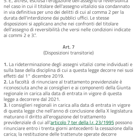
5. E', altresì, esclusa l'erogazione dell'assegno di reversibilità
nel caso in cui il titolare dell'assegno vitalizio sia condannato
in via definitiva per uno dei delitti di cui al comma 2 per la
durata dell'interdizione dai pubblici uffici. Le stesse
disposizioni si applicano anche nei confronti del titolare
dell'assegno di reversibilità che versi nelle condizioni indicate
ai commi 2 e 3.".
Art. 7
(Disposizioni transitorie)
1.
La rideterminazione degli assegni vitalizi come individuati e
sulla base della disciplina di cui a questa legge decorre nei suoi
effetti dal 1° dicembre 2019.
2.
La facoltà di rinunciare al trattamento previdenziale è
riconosciuta anche ai consiglieri e ai componenti della Giunta
regionale in carica alla data di entrata in vigore di questa
legge a decorrere dal 2021.
3.
I consiglieri regionali in carica alla data di entrata in vigore
di questa legge che nell'anno di conclusione della X legislatura
maturano il diritto all'erogazione del trattamento
previdenziale di cui all'
articolo 7 ter della l.r. 23/1995
possono
rinunciare entro i trenta giorni antecedenti la cessazione dalla
carica; la restituzione delle trattenute operate decorre