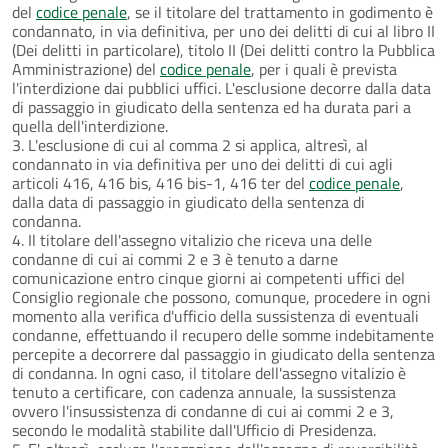
del
codice penale
, se il titolare del trattamento in godimento è
condannato, in via definitiva, per uno dei delitti di cui al libro II
(Dei delitti in particolare), titolo II (Dei delitti contro la Pubblica
Amministrazione) del
codice penale
, per i quali è prevista
l'interdizione dai pubblici uffici. L'esclusione decorre dalla data
di passaggio in giudicato della sentenza ed ha durata pari a
quella dell'interdizione.
3. L'esclusione di cui al comma 2 si applica, altresì, al
condannato in via definitiva per uno dei delitti di cui agli
articoli 416, 416 bis, 416 bis-1, 416 ter del
codice penale
,
dalla data di passaggio in giudicato della sentenza di
condanna.
4. Il titolare dell'assegno vitalizio che riceva una delle
condanne di cui ai commi 2 e 3 è tenuto a darne
comunicazione entro cinque giorni ai competenti uffici del
Consiglio regionale che possono, comunque, procedere in ogni
momento alla verifica d'ufficio della sussistenza di eventuali
condanne, effettuando il recupero delle somme indebitamente
percepite a decorrere dal passaggio in giudicato della sentenza
di condanna. In ogni caso, il titolare dell'assegno vitalizio è
tenuto a certificare, con cadenza annuale, la sussistenza
ovvero l'insussistenza di condanne di cui ai commi 2 e 3,
secondo le modalità stabilite dall'Ufficio di Presidenza.