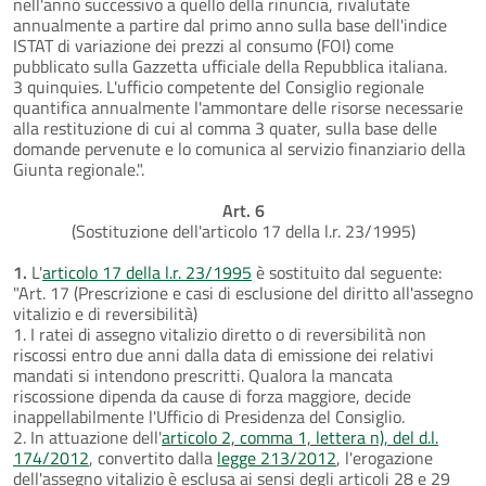
nell'anno successivo a quello della rinuncia, rivalutate
annualmente a partire dal primo anno sulla base dell'indice
ISTAT di variazione dei prezzi al consumo (FOI) come
pubblicato sulla Gazzetta ufficiale della Repubblica italiana.
3 quinquies. L'ufficio competente del Consiglio regionale
quantifica annualmente l'ammontare delle risorse necessarie
alla restituzione di cui al comma 3 quater, sulla base delle
domande pervenute e lo comunica al servizio finanziario della
Giunta regionale.".
Art. 6
(Sostituzione dell'articolo 17 della l.r. 23/1995)
1.
L'
articolo 17 della l.r. 23/1995
è sostituito dal seguente:
"Art. 17 (Prescrizione e casi di esclusione del diritto all'assegno
vitalizio e di reversibilità)
1. I ratei di assegno vitalizio diretto o di reversibilità non
riscossi entro due anni dalla data di emissione dei relativi
mandati si intendono prescritti. Qualora la mancata
riscossione dipenda da cause di forza maggiore, decide
inappellabilmente l'Ufficio di Presidenza del Consiglio.
2. In attuazione dell'
articolo 2, comma 1, lettera n), del d.l.
174/2012
, convertito dalla
legge 213/2012
, l'erogazione
dell'assegno vitalizio è esclusa ai sensi degli articoli 28 e 29