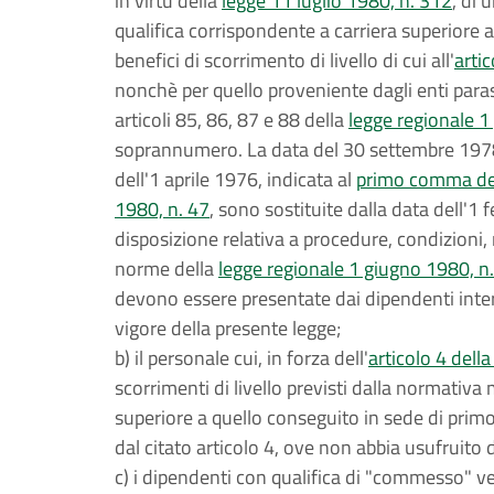
in virtù della
legge 11 luglio 1980, n. 312
, di 
qualifica corrispondente a carriera superiore a
benefici di scorrimento di livello di cui all'
arti
nonchè per quello proveniente dagli enti paras
articoli 85, 86, 87 e 88 della
legge regionale 1
soprannumero. La data del 30 settembre 1978 
dell'1 aprile 1976, indicata al
primo comma dell
1980, n. 47
, sono sostituite dalla data dell'1
disposizione relativa a procedure, condizioni, 
norme della
legge regionale 1 giugno 1980, n
devono essere presentate dai dipendenti intere
vigore della presente legge;
b) il personale cui, in forza dell'
articolo 4 dell
scorrimenti di livello previsti dalla normativ
superiore a quello conseguito in sede di prim
dal citato articolo 4, ove non abbia usufruito 
c) i dipendenti con qualifica di "commesso" ve