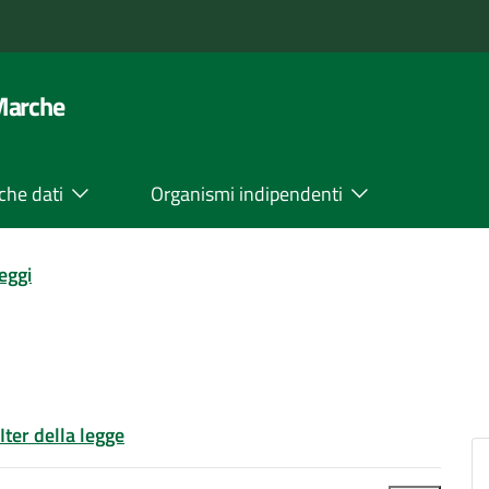
 Marche
che dati
Organismi indipendenti
leggi
Iter della legge