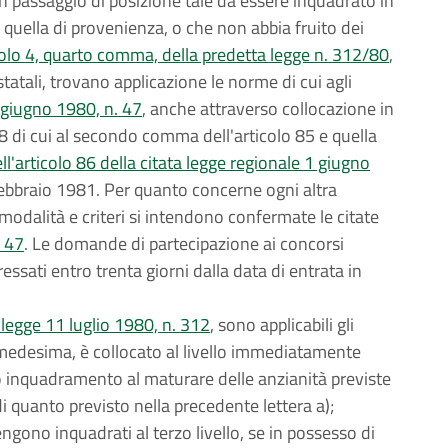
un passaggio di posizione tale da essere inquadrato in
 quella di provenienza, o che non abbia fruito dei
colo 4, quarto comma, della predetta legge n. 312/80
,
tatali, trovano applicazione le norme di cui agli
 giugno 1980, n. 47
, anche attraverso collocazione in
di cui al secondo comma dell'articolo 85 e quella
'articolo 86 della citata legge regionale 1 giugno
 febbraio 1981. Per quanto concerne ogni altra
modalità e criteri si intendono confermate le citate
. 47
. Le domande di partecipazione ai concorsi
ssati entro trenta giorni dalla data di entrata in
a legge 11 luglio 1980, n. 312
, sono applicabili gli
a medesima, è collocato al livello immediatamente
o inquadramento al maturare delle anzianità previste
di quanto previsto nella precedente lettera a);
ngono inquadrati al terzo livello, se in possesso di