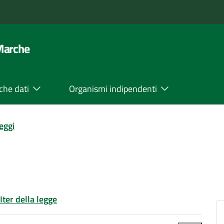
 Marche
che dati
Organismi indipendenti
leggi
Iter della legge