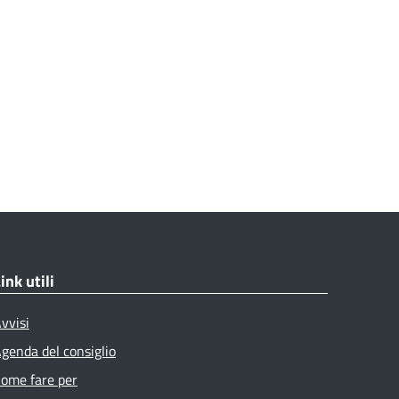
ink utili
vvisi
genda del consiglio
ome fare per