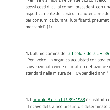
"Per i servizi filoviari e per i servizi con veico
stessi costi di cui ai commi precedenti con u
rispettivamente dei costi di manutenzione degli
per consumi carburanti, lubrificanti, pneumati
meccanici". (1)
1.
L'ultimo comma dell'
articolo 7 della L.R. 3
"Per i veicoli in organico acquistati con sovv
sovvenzionata viene riportata in detrazione 
standard nella misura del 10% per dieci anni".
1.
L'
articolo 8 della L.R. 39/1983
è sostituito 
"Il ricavo del traffico presunto è determinato 