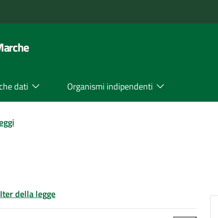
 Marche
che dati
Organismi indipendenti
leggi
Iter della legge