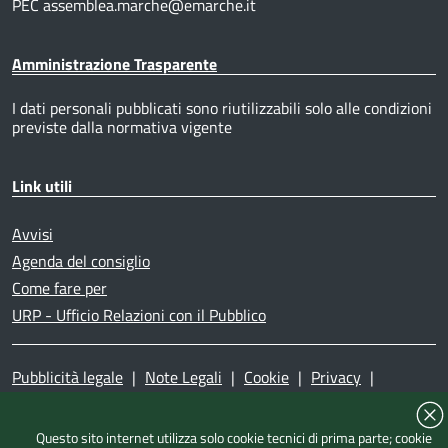
PEC assemblea.marche@emarche.it
Amministrazione Trasparente
I dati personali pubblicati sono riutilizzabili solo alle condizioni
previste dalla normativa vigente
Link utili
Avvisi
Agenda del consiglio
Come fare per
URP - Ufficio Relazioni con il Pubblico
Pubblicità legale
|
Note Legali
|
Cookie
|
Privacy
|
Accessibilità
|
Dichiarazione di accessibilità
|
Mappa del
sito
|
Questo sito internet utilizza solo cookie tecnici di prima parte; cookie