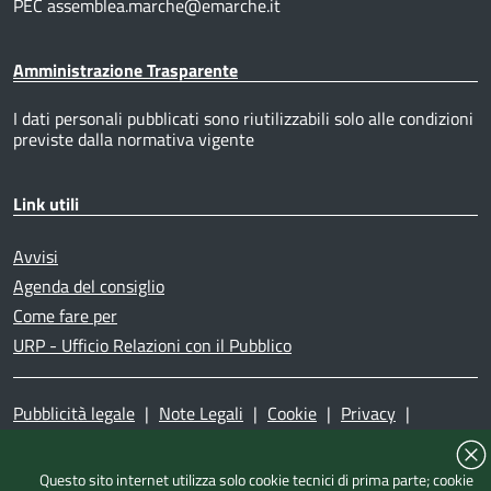
PEC assemblea.marche@emarche.it
Amministrazione Trasparente
I dati personali pubblicati sono riutilizzabili solo alle condizioni
previste dalla normativa vigente
Link utili
Avvisi
Agenda del consiglio
Come fare per
URP - Ufficio Relazioni con il Pubblico
Pubblicità legale
|
Note Legali
|
Cookie
|
Privacy
|
Accessibilità
|
Dichiarazione di accessibilità
|
Mappa del
sito
|
Questo sito internet utilizza solo cookie tecnici di prima parte; cookie