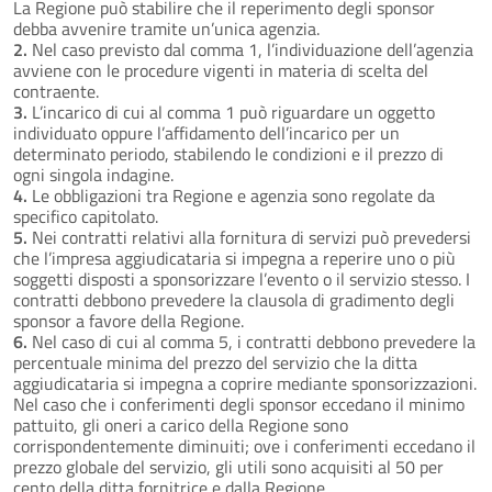
La Regione può stabilire che il reperimento degli sponsor
debba avvenire tramite un’unica agenzia.
2.
Nel caso previsto dal comma 1, l’individuazione dell’agenzia
avviene con le procedure vigenti in materia di scelta del
contraente.
3.
L’incarico di cui al comma 1 può riguardare un oggetto
individuato oppure l’affidamento dell’incarico per un
determinato periodo, stabilendo le condizioni e il prezzo di
ogni singola indagine.
4.
Le obbligazioni tra Regione e agenzia sono regolate da
specifico capitolato.
5.
Nei contratti relativi alla fornitura di servizi può prevedersi
che l’impresa aggiudicataria si impegna a reperire uno o più
soggetti disposti a sponsorizzare l’evento o il servizio stesso. I
contratti debbono prevedere la clausola di gradimento degli
sponsor a favore della Regione.
6.
Nel caso di cui al comma 5, i contratti debbono prevedere la
percentuale minima del prezzo del servizio che la ditta
aggiudicataria si impegna a coprire mediante sponsorizzazioni.
Nel caso che i conferimenti degli sponsor eccedano il minimo
pattuito, gli oneri a carico della Regione sono
corrispondentemente diminuiti; ove i conferimenti eccedano il
prezzo globale del servizio, gli utili sono acquisiti al 50 per
cento della ditta fornitrice e dalla Regione.