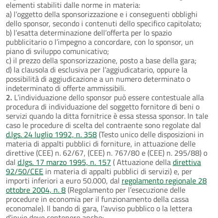
elementi stabiliti dalle norme in materia:
a) l’oggetto della sponsorizzazione e i conseguenti obblighi
dello sponsor, secondo i contenuti dello specifico capitolato;
b) l’esatta determinazione dell’offerta per lo spazio
pubblicitario o l’impegno a concordare, con lo sponsor, un
piano di sviluppo comunicativo;
c) il prezzo della sponsorizzazione, posto a base della gara;
d) la clausola di esclusiva per l’aggiudicatario, oppure la
possibilità di aggiudicazione a un numero determinato o
indeterminato di offerte ammissibili.
2.
L’individuazione dello sponsor può essere contestuale alla
procedura di individuazione del soggetto fornitore di beni o
servizi quando la ditta fornitrice è essa stessa sponsor. In tale
caso le procedure di scelta del contraente sono regolate dal
d.lgs. 24 luglio 1992, n. 358
(Testo unico delle disposizioni in
materia di appalti pubblici di forniture, in attuazione delle
direttive (CEE) n. 62/67, (CEE) n. 767/80 e (CEE) n. 295/88) o
dal
d.lgs. 17 marzo 1995, n. 157
( Attuazione della
direttiva
92/50/CEE
in materia di appalti pubblici di servizi) e, per
importi inferiori a euro 50.000, dal
regolamento regionale 28
ottobre 2004, n. 8
(Regolamento per l’esecuzione delle
procedure in economia per il funzionamento della cassa
economale). Il bando di gara, l’avviso pubblico o la lettera
d’invio deve contenere anche: