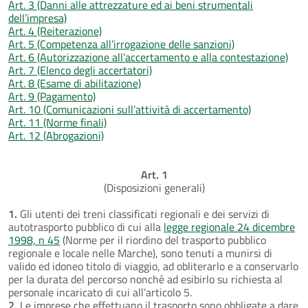
Art. 3 (Danni alle attrezzature ed ai beni strumentali
dell’impresa)
Art. 4 (Reiterazione)
Art. 5 (Competenza all’irrogazione delle sanzioni)
Art. 6 (Autorizzazione all’accertamento e alla contestazione)
Art. 7 (Elenco degli accertatori)
Art. 8 (Esame di abilitazione)
Art. 9 (Pagamento)
Art. 10 (Comunicazioni sull’attività di accertamento)
Art. 11 (Norme finali)
Art. 12 (Abrogazioni)
Art. 1
(Disposizioni generali)
1.
Gli utenti dei treni classificati regionali e dei servizi di
autotrasporto pubblico di cui alla
legge regionale 24 dicembre
1998, n 45
(Norme per il riordino del trasporto pubblico
regionale e locale nelle Marche), sono tenuti a munirsi di
valido ed idoneo titolo di viaggio, ad obliterarlo e a conservarlo
per la durata del percorso nonché ad esibirlo su richiesta al
personale incaricato di cui all’articolo 5.
2.
Le imprese che effettuano il trasporto sono obbligate a dare