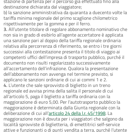
stazione di partenza per il percorso già effettuato fino alla
destinazione dichiarata dal viaggiatore;
b) la sanzione amministrativa da quaranta a duecento volte la
tariffa minima regionale del primo scaglione chilometrico
rispettivamente per la gomma e per il ferro.
3.
All’utente titolare di regolare abbonamento nominativo che
non sia in grado di esibirlo all’agente accertatore è applicata
una sanzione pari al doppio della tariffa regionale ordinaria
relativa alla percorrenza di riferimento, se entro i tre giorni
successivi alla contestazione presenta il titolo di viaggio ai
competenti uffici dell’impresa di trasporto pubblico, purché il
documento non risulti regolarizzato successivamente
all’accertamento dell’infrazione. Qualora la presentazione
dell’abbonamento non avvenga nel termine previsto, si
applicano le sanzioni ordinarie di cui ai commi 1 e 2.
4.
L’utente che sale sprovvisto di biglietto in un treno
regionale ed avvisa prima della salita il personale di cui
all’articolo 5, paga il biglietto a tariffa ordinaria con la
maggiorazione di euro 5,00. Per l’autotrasporto pubblico la
maggiorazione è determinata dalla Giunta regionale con la
deliberazione di cui all’
articolo 24 della l.r. 45/1998
. La
maggiorazione non è dovuta per i viaggiatori che salgono da
località sprovviste di biglietteria, di emettitrici self-service
attive e funzionanti o di punti vendita a terra, purché l’utente