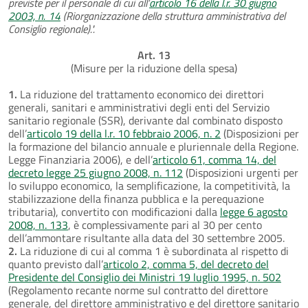
previste per il personale di cui all’
articolo 16 della l.r. 30 giugno
2003, n. 14
(Riorganizzazione della struttura amministrativa del
Consiglio regionale).".
Art. 13
(Misure per la riduzione della spesa)
1.
La riduzione del trattamento economico dei direttori
generali, sanitari e amministrativi degli enti del Servizio
sanitario regionale (SSR), derivante dal combinato disposto
dell’
articolo 19 della l.r. 10 febbraio 2006, n. 2
(Disposizioni per
la formazione del bilancio annuale e pluriennale della Regione.
Legge Finanziaria 2006), e dell’
articolo 61, comma 14, del
decreto legge 25 giugno 2008, n. 112
(Disposizioni urgenti per
lo sviluppo economico, la semplificazione, la competitività, la
stabilizzazione della finanza pubblica e la perequazione
tributaria), convertito con modificazioni dalla
legge 6 agosto
2008, n. 133
, è complessivamente pari al 30 per cento
dell’ammontare risultante alla data del 30 settembre 2005.
2.
La riduzione di cui al comma 1 è subordinata al rispetto di
quanto previsto dall’
articolo 2, comma 5, del decreto del
Presidente del Consiglio dei Ministri 19 luglio 1995, n. 502
(Regolamento recante norme sul contratto del direttore
generale, del direttore amministrativo e del direttore sanitario