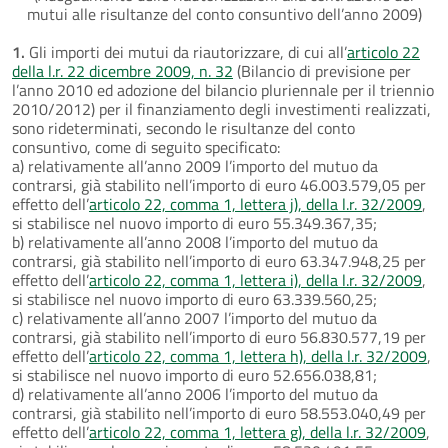
mutui alle risultanze del conto consuntivo dell’anno 2009)
1.
Gli importi dei mutui da riautorizzare, di cui all’
articolo 22
della l.r. 22 dicembre 2009, n. 32
(Bilancio di previsione per
l’anno 2010 ed adozione del bilancio pluriennale per il triennio
2010/2012) per il finanziamento degli investimenti realizzati,
sono rideterminati, secondo le risultanze del conto
consuntivo, come di seguito specificato:
a) relativamente all’anno 2009 l’importo del mutuo da
contrarsi, già stabilito nell’importo di euro 46.003.579,05 per
effetto dell’
articolo 22, comma 1, lettera j), della l.r. 32/2009
,
si stabilisce nel nuovo importo di euro 55.349.367,35;
b) relativamente all’anno 2008 l’importo del mutuo da
contrarsi, già stabilito nell’importo di euro 63.347.948,25 per
effetto dell’
articolo 22, comma 1, lettera i), della l.r. 32/2009
,
si stabilisce nel nuovo importo di euro 63.339.560,25;
c) relativamente all’anno 2007 l’importo del mutuo da
contrarsi, già stabilito nell’importo di euro 56.830.577,19 per
effetto dell’
articolo 22, comma 1, lettera h), della l.r. 32/2009
,
si stabilisce nel nuovo importo di euro 52.656.038,81;
d) relativamente all’anno 2006 l’importo del mutuo da
contrarsi, già stabilito nell’importo di euro 58.553.040,49 per
effetto dell’
articolo 22, comma 1, lettera g), della l.r. 32/2009
,