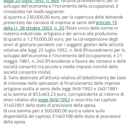
legge 25 luglio 1952, n. 949
, recante provvedimenti per lo
sviluppo dell’economia e l’incremento della occupazione), è
rimodulata nel modo seguente:
a) quanto a 230.000,00 euro, per la copertura delle domande
presentate dai consorzi di imprese ai sensi dell’
articolo 15
della l.r. 28 ottobre 2003, n. 20
(Testo unico delle norme in
materia industriale, artigiana e dei servizi alla produzione;
b) quanto a 1.270.000,00 euro, per la corresponsione degli
oneri di gestione pendenti con i soggetti gestori delle attività
relative alle leggi 25 luglio 1952, n. 949 (Provvedimenti per lo
sviluppo dell’economia e l’incremento dell’occupazione), e 21
maggio 1981, n. 240 (Provvidenze a favore dei consorzi e delle
società consortili tra piccole e medie imprese nonché delle
società consortili miste).
2.
Sono destinate all’attività relativa all’abbattimento dei tassi
di interesse nelle operazioni di finanziamento delle imprese
artigiane svolta ai sensi delle leggi 949/1952 e 240/1981:
a) la somma di 853.463,23 euro, corrispondente al ristorno di
oneri relativi alla
legge 949/1952
e reiscritta nel capitolo
31402901 dello stato di previsione della spesa;
b) una somma pari a 500.000,00 euro a valere sulla
disponibilità del capitolo 31403108 dello stato di previsione
della spesa.