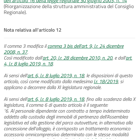
dell'articolo 16 della legge regionale 30 giugno 2003, n. 14
(Riorganizzazione della struttura amministrativa del Consiglio
Regionale).
Nota relativa all'articolo 12
Il comma 3 modifica il
comma 3 bis dell’art. 9, l.r. 24 dicembre
2008, n. 37
.
Così modificato dall'
art. 20, l.r. 28 dicembre 2010, n. 20
, e dall'
art.
4, l.r. 8 luglio 2019, n. 18
.
Ai sensi dell'
art. 6, l.r. 8 luglio 2019, n. 18
, le disposizioni di questo
articolo, così come modificato dalla medesima
l.r. 18/2019
, si
applicano a decorrere dalla XI legislatura regionale.
Ai sensi dell'
art. 6, l.r. 8 luglio 2019, n. 18
, fino alla scadenza della X
legislatura, il comma 6 di questo articolo è il seguente:
"6. Al personale dipendente con contratto a tempo indeterminato
addetto alla custodia degli immobili di pertinenza dell’Assemblea
legislativa ed alla gestione del parco autovetture, in alternativa alla
concessione dell’alloggio, è corrisposto un trattamento economico
accessorio omnicomprensivo determinato con le stesse modalità