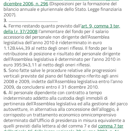
dicembre 2006, n. 296
(Disposizioni per la formazione del
bilancio annuale e pluriennale dello Stato. Legge finanziaria
2007).
3.
........................................................
4.
Fermo restando quanto previsto dall’
art. 9, comma 3 ter,
della l.r. 37/2008
l’ammontare del fondo per il salario
accessorio del personale non dirigente dell’Assemblea
legislativa dell’anno 2010 è rideterminato in euro
1.128.444,39 al netto degli oneri riflessi. Il fondo per la
retribuzione di posizione e risultato del personale dirigente
dell’Assemblea legislativa è determinato per l’anno 2010 in
euro 395.943,11 al netto degli oneri riflessi.
5.
Sono fatte salve le procedure relative alle progressioni
verticali previste dal piano del fabbisogno riferito agli anni
2008 e 2009, indette dall’Assemblea legislativa entro l’anno
2009, da concludersi entro il 31 dicembre 2010.
6.
Al personale dipendente con contratto a tempo
indeterminato addetto alla custodia degli immobili di
pertinenza dell’Assemblea legislativa ed alla gestione del parco
autovetture, in alternativa alla concessione dell’alloggio, è
corrisposto un trattamento economico omnicomprensivo
determinato dall'Ufficio di presidenza in misura equivalente a
quelli previsti dalla lettera a) del comma 7 e dal
comma 7 ter