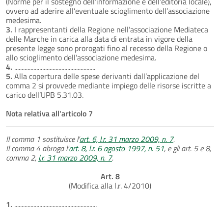
(Norme per il sostegno dell’informazione e dell’editoria locale),
ovvero ad aderire all’eventuale scioglimento dell’associazione
medesima.
3.
I rappresentanti della Regione nell’associazione Mediateca
delle Marche in carica alla data di entrata in vigore della
presente legge sono prorogati fino al recesso della Regione o
allo scioglimento dell’associazione medesima.
4.
.......................................................
5.
Alla copertura delle spese derivanti dall’applicazione del
comma 2 si provvede mediante impiego delle risorse iscritte a
carico dell’UPB 5.31.03.
Nota relativa all'articolo 7
Il comma 1 sostituisce l'
art. 6, l.r. 31 marzo 2009, n. 7
.
Il comma 4 abroga l'
art. 8, l.r. 6 agosto 1997, n. 51
, e gli art. 5 e 8,
comma 2,
l.r. 31 marzo 2009, n. 7
.
Art. 8
(Modifica alla l.r. 4/2010)
1.
........................................................