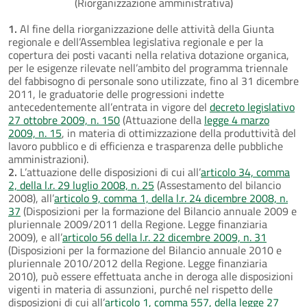
(Riorganizzazione amministrativa)
1.
Al fine della riorganizzazione delle attività della Giunta
regionale e dell’Assemblea legislativa regionale e per la
copertura dei posti vacanti nella relativa dotazione organica,
per le esigenze rilevate nell’ambito del programma triennale
del fabbisogno di personale sono utilizzate, fino al 31 dicembre
2011, le graduatorie delle progressioni indette
antecedentemente all’entrata in vigore del
decreto legislativo
27 ottobre 2009, n. 150
(Attuazione della
legge 4 marzo
2009, n. 15
, in materia di ottimizzazione della produttività del
lavoro pubblico e di efficienza e trasparenza delle pubbliche
amministrazioni).
2.
L’attuazione delle disposizioni di cui all’
articolo 34, comma
2, della l.r. 29 luglio 2008, n. 25
(Assestamento del bilancio
2008), all’
articolo 9, comma 1, della l.r. 24 dicembre 2008, n.
37
(Disposizioni per la formazione del Bilancio annuale 2009 e
pluriennale 2009/2011 della Regione. Legge finanziaria
2009), e all’
articolo 56 della l.r. 22 dicembre 2009, n. 31
(Disposizioni per la formazione del Bilancio annuale 2010 e
pluriennale 2010/2012 della Regione. Legge finanziaria
2010), può essere effettuata anche in deroga alle disposizioni
vigenti in materia di assunzioni, purché nel rispetto delle
disposizioni di cui all’
articolo 1, comma 557, della legge 27