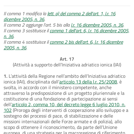
Il comma 1 modifica la
lett. a) del comma 2 dell’art. 1, l.r. 16
dicembre 2005, n. 36
.
Il comma 2 aggiunge l’art. 5 bis alla
l.r. 16 dicembre 2005, n. 36
.
Il comma 3 sostituisce il
comma 1 dell’art. 6, l.r. 16 dicembre 2005,
n. 36
.
Il comma 4 sostituisce il
comma 2 bis dell’art. 6, l.r. 16 dicembre
2005, n. 36
.
Art. 17
(Attività a supporto dell’Iniziativa adriatico ionica (IAI)
1.
L’attività della Regione nell’ambito dell’Iniziativa adriatico
ionica (IAI), disciplinata dall’
articolo 13 della l.r. 25/2008
, è
svolta, in accordo con il ministero competente, anche
attraverso la predisposizione di un progetto pluriennale e la
costituzione di una fondazione di partecipazione ai sensi
dell’
articolo 2, comma 10, del decreto legge 6 luglio 2010, n.
102
(Proroga degli interventi di cooperazione allo sviluppo e a
sostegno dei processi di pace, di stabilizzazione e delle
missioni internazionali delle Forze armate e di polizia), allo
scopo di ottenere il riconoscimento, da parte dell’Unione
europea, di una strategia per la macroregione di riferimento.