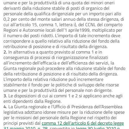
umane e per la produttività di una quota dei minori oneri
derivanti dalla riduzione stabile di posti di organico del
personale della qualifica dirigenziale per un importo pari allo
0,2 per cento del monte salari annuo della stessa dirigenza, di
cui all’articolo 15, comma 1, lettera i), del CCNL del comparto
Regioni e Autonomie locali dell’1 aprile1999, moltiplicato per
il numero dei posti ridotti. L’importo di tale incremento deve
corrispondere a quello relativo alla riduzione del fondo della
retribuzione di posizione e di risultato della dirigenza.
2.
In alternativa a quanto previsto al comma 1 e in
conseguenza di processi di riorganizzazione finalizzati
all’incremento dell’efficacia e dell’efficienza dei servizi, la
Giunta regionale può procedere alla riduzione stabile del fondo
della retribuzione di posizione e di risultato della dirigenza.
L’importo della relativa riduzione può incrementare
stabilmente il fondo per le politiche di sviluppo delle risorse
umane e per la produttività del personale non dirigente.
3.
Le disposizioni di cui ai commi 1 e 2 si applicano anche agli
enti dipendenti dalla Regione.
4.
La Giunta regionale e l’Ufficio di Presidenza dell’Assemblea
legislativa adottano idonee misure per la riduzione delle spese
per le missioni del personale della Regione nel rispetto dei
principi previsti dal
comma 12 dell’articolo 6 del decreto legge
31 maggio 2010, n. 78
, convertito in
legge 30 luglio 2010 n.