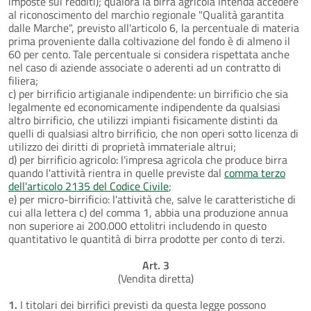
imposte sui redditi); qualora la birra agricola intenda accedere
al riconoscimento del marchio regionale "Qualità garantita
dalle Marche", previsto all'articolo 6, la percentuale di materia
prima proveniente dalla coltivazione del fondo è di almeno il
60 per cento. Tale percentuale si considera rispettata anche
nel caso di aziende associate o aderenti ad un contratto di
filiera;
c) per birrificio artigianale indipendente: un birrificio che sia
legalmente ed economicamente indipendente da qualsiasi
altro birrificio, che utilizzi impianti fisicamente distinti da
quelli di qualsiasi altro birrificio, che non operi sotto licenza di
utilizzo dei diritti di proprietà immateriale altrui;
d) per birrificio agricolo: l'impresa agricola che produce birra
quando l'attività rientra in quelle previste dal
comma terzo
dell'articolo 2135 del Codice Civile
;
e) per micro-birrificio: l'attività che, salve le caratteristiche di
cui alla lettera c) del comma 1, abbia una produzione annua
non superiore ai 200.000 ettolitri includendo in questo
quantitativo le quantità di birra prodotte per conto di terzi.
Art. 3
(Vendita diretta)
1.
I titolari dei birrifici previsti da questa legge possono