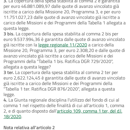
3.
La copertura della spesa stabilita al comma 2 è garantita
per euro 46.881.089,97 dalle quote di avanzo vincolato già
iscritte a carico della Missione 20, Programma 3, e per euro
11.751.027,23 dalle quote di avanzo vincolato già iscritte a
carico delle Missioni e dei Programmi della Tabella 1 allegata a
questa legge.
3 bis.
La copertura della spesa stabilita al comma 2 bis per
euro 9.537.994,36 è garantita dalle quote di avanzo vincolato
già iscritte con la
legge regionale 11/2020
a carico della
Missione 20, Programma 3, per euro 2.308,20 e dalle quote di
avanzo vincolato già iscritte a carico delle Missioni e dei
Programmi della "Tabella 1 bis. Ratifica DGR 729/2020",
allegata a questa legge?
3 ter.
La copertura della spesa stabilita al comma 2 ter per
euro 2,622.124,45 è garantita dalle quote di avanzo vincolato
già iscritte a carico delle Missioni e dei Programmi della
"Tabella 1 ter. Ratifica DGR 876/2020", allegata a questa
legge.
4.
La Giunta regionale disciplina l'utilizzo del fondo di cui al
comma 1 nel rispetto delle finalità di cui all'articolo 1, comma
2, e di quanto disposto dall'
articolo 109, comma 1 ter, del d.l.
18/2020
.
Nota relativa all'articolo 2