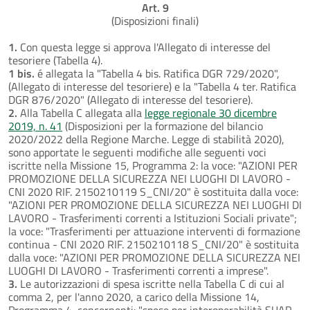
Art. 9
(Disposizioni finali)
1.
Con questa legge si approva l'Allegato di interesse del
tesoriere (Tabella 4).
1 bis.
é allegata la "Tabella 4 bis. Ratifica DGR 729/2020",
(Allegato di interesse del tesoriere) e la "Tabella 4 ter. Ratifica
DGR 876/2020" (Allegato di interesse del tesoriere).
2.
Alla Tabella C allegata alla
legge regionale 30 dicembre
2019, n. 41
(Disposizioni per la formazione del bilancio
2020/2022 della Regione Marche. Legge di stabilità 2020),
sono apportate le seguenti modifiche alle seguenti voci
iscritte nella Missione 15, Programma 2: la voce: "AZIONI PER
PROMOZIONE DELLA SICUREZZA NEI LUOGHI DI LAVORO -
CNI 2020 RIF. 2150210119 S_CNI/20" è sostituita dalla voce:
"AZIONI PER PROMOZIONE DELLA SICUREZZA NEI LUOGHI DI
LAVORO - Trasferimenti correnti a Istituzioni Sociali private";
la voce: "Trasferimenti per attuazione interventi di formazione
continua - CNI 2020 RIF. 2150210118 S_CNI/20" è sostituita
dalla voce: "AZIONI PER PROMOZIONE DELLA SICUREZZA NEI
LUOGHI DI LAVORO - Trasferimenti correnti a imprese".
3.
Le autorizzazioni di spesa iscritte nella Tabella C di cui al
comma 2, per l'anno 2020, a carico della Missione 14,
Programma 4, concernenti: "spese per interoperabilità SUAP -