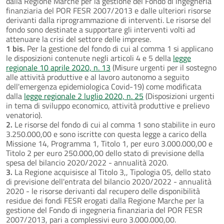
dalla Regione Marche per la gestione del Fondo di ingegneria
finanziaria del POR FESR 2007/2013 e dalle ulteriori risorse
derivanti dalla riprogrammazione di interventi. Le risorse del
fondo sono destinate a supportare gli interventi volti ad
attenuare la crisi del settore delle imprese.
1 bis.
Per la gestione del fondo di cui al comma 1 si applicano
le disposizioni contenute negli articoli 4 e 5 della
legge
regionale 10 aprile 2020, n. 13
(Misure urgenti per il sostegno
alle attività produttive e al lavoro autonomo a seguito
dell'emergenza epidemiologica Covid-19) come modificata
dalla
legge regionale 2 luglio 2020, n. 25
(Disposizioni urgenti
in tema di sviluppo economico, attività produttive e prelievo
venatorio).
2.
Le risorse del fondo di cui al comma 1 sono stabilite in euro
3.250.000,00 e sono iscritte con questa legge a carico della
Missione 14, Programma 1, Titolo 1, per euro 3.000.000,00 e
Titolo 2 per euro 250.000,00 dello stato di previsione della
spesa del bilancio 2020/2022 - annualità 2020.
3.
La Regione acquisisce al Titolo 3,, Tipologia 05, dello stato
di previsione dell'entrata del bilancio 2020/2022 - annualità
2020 - le risorse derivanti dal recupero delle disponibilità
residue dei fondi FESR erogati dalla Regione Marche per la
gestione del Fondo di ingegneria finanziaria del POR FESR
2007/2013, pari a complessivi euro 3.000.000,00.