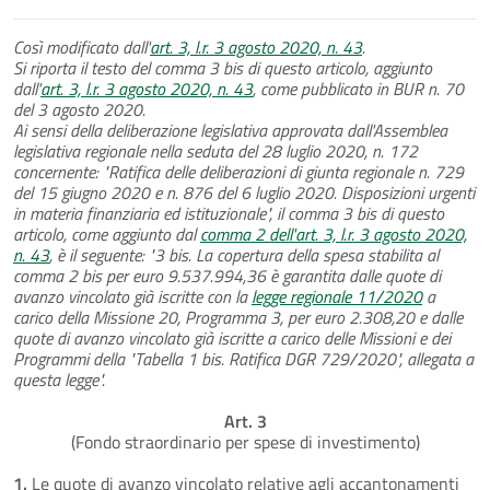
Così modificato dall'
art. 3, l.r. 3 agosto 2020, n. 43
.
Si riporta il testo del comma 3 bis di questo articolo, aggiunto
dall'
art. 3, l.r. 3 agosto 2020, n. 43
, come pubblicato in BUR n. 70
del 3 agosto 2020.
Ai sensi della deliberazione legislativa approvata dall'Assemblea
legislativa regionale nella seduta del 28 luglio 2020, n. 172
concernente: "Ratifica delle deliberazioni di giunta regionale n. 729
del 15 giugno 2020 e n. 876 del 6 luglio 2020. Disposizioni urgenti
in materia finanziaria ed istituzionale", il comma 3 bis di questo
articolo, come aggiunto dal
comma 2 dell'art. 3, l.r. 3 agosto 2020,
n. 43
, è il seguente: "3 bis. La copertura della spesa stabilita al
comma 2 bis per euro 9.537.994,36 è garantita dalle quote di
avanzo vincolato già iscritte con la
legge regionale 11/2020
a
carico della Missione 20, Programma 3, per euro 2.308,20 e dalle
quote di avanzo vincolato già iscritte a carico delle Missioni e dei
Programmi della "Tabella 1 bis. Ratifica DGR 729/2020", allegata a
questa legge".
Art. 3
(Fondo straordinario per spese di investimento)
1.
Le quote di avanzo vincolato relative agli accantonamenti