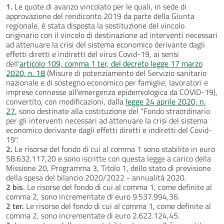
1.
Le quote di avanzo vincolato per le quali, in sede di
approvazione del rendiconto 2019 da parte della Giunta
regionale, è stata disposta la sostituzione del vincolo
originario con il vincolo di destinazione ad interventi necessari
ad attenuare la crisi del sistema economico derivante dagli
effetti diretti e indiretti del virus Covid-19, ai sensi
dell'
articolo 109, comma 1 ter, del decreto legge 17 marzo
2020, n. 18
(Misure di potenziamento del Servizio sanitario
nazionale e di sostegno economico per famiglie, lavoratori e
imprese connesse all'emergenza epidemiologica da COVID-19),
convertito, con modificazioni, dalla
legge 24 aprile 2020, n.
27
, sono destinate alla costituzione del "Fondo straordinario
per gli interventi necessari ad attenuare la crisi del sistema
economico derivante dagli effetti diretti e indiretti del Covid-
19".
2.
Le risorse del fondo di cui al comma 1 sono stabilite in euro
58.632.117,20 e sono iscritte con questa legge a carico della
Missione 20, Programma 3, Titolo 1, dello stato di previsione
della spesa del bilancio 2020/2022 - annualità 2020.
2 bis.
Le risorse del fondo di cui al comma 1, come definite al
comma 2, sono incrementate di euro 9.537.994,36.
2 ter.
Le risorse del fondo di cui al comma 1, come definite al
comma 2, sono incrementate di euro 2.622.124,45.