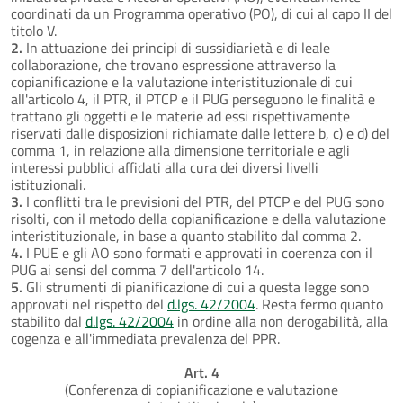
coordinati da un Programma operativo (PO), di cui al capo II del
titolo V.
2.
In attuazione dei principi di sussidiarietà e di leale
collaborazione, che trovano espressione attraverso la
copianificazione e la valutazione interistituzionale di cui
all'articolo 4, il PTR, il PTCP e il PUG perseguono le finalità e
trattano gli oggetti e le materie ad essi rispettivamente
riservati dalle disposizioni richiamate dalle lettere b, c) e d) del
comma 1, in relazione alla dimensione territoriale e agli
interessi pubblici affidati alla cura dei diversi livelli
istituzionali.
3.
I conflitti tra le previsioni del PTR, del PTCP e del PUG sono
risolti, con il metodo della copianificazione e della valutazione
interistituzionale, in base a quanto stabilito dal comma 2.
4.
I PUE e gli AO sono formati e approvati in coerenza con il
PUG ai sensi del comma 7 dell'articolo 14.
5.
Gli strumenti di pianificazione di cui a questa legge sono
approvati nel rispetto del
d.lgs. 42/2004
. Resta fermo quanto
stabilito dal
d.lgs. 42/2004
in ordine alla non derogabilità, alla
cogenza e all'immediata prevalenza del PPR.
Art. 4
(Conferenza di copianificazione e valutazione