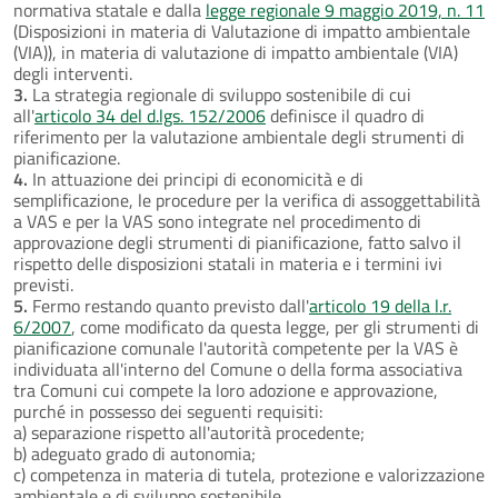
normativa statale e dalla
legge regionale 9 maggio 2019, n. 11
(Disposizioni in materia di Valutazione di impatto ambientale
(VIA)), in materia di valutazione di impatto ambientale (VIA)
degli interventi.
3.
La strategia regionale di sviluppo sostenibile di cui
all'
articolo 34 del d.lgs. 152/2006
definisce il quadro di
riferimento per la valutazione ambientale degli strumenti di
pianificazione.
4.
In attuazione dei principi di economicità e di
semplificazione, le procedure per la verifica di assoggettabilità
a VAS e per la VAS sono integrate nel procedimento di
approvazione degli strumenti di pianificazione, fatto salvo il
rispetto delle disposizioni statali in materia e i termini ivi
previsti.
5.
Fermo restando quanto previsto dall'
articolo 19 della l.r.
6/2007
, come modificato da questa legge, per gli strumenti di
pianificazione comunale l'autorità competente per la VAS è
individuata all'interno del Comune o della forma associativa
tra Comuni cui compete la loro adozione e approvazione,
purché in possesso dei seguenti requisiti:
a) separazione rispetto all'autorità procedente;
b) adeguato grado di autonomia;
c) competenza in materia di tutela, protezione e valorizzazione
ambientale e di sviluppo sostenibile.