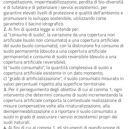
compattazione, impermeabilizzazione, perdita di bio-diversità
e di tutelare e di potenziare i servizi ecosistemici, per
garantire elevati livelli di protezione e qualità dell'ambiente e
promuovere lo sviluppo sostenibile, utilizzando come
parametro il bacino idrografico.
2.
Ai fini di questa legge si intende per:
a) "consumo di suolo", la variazione da una copertura non
artificiale (suolo non consumato) a una copertura artificiale
del suolo (suolo consumato), con la distinzione fra consumo di
suolo permanente (dovuto a una copertura artificiale
permanente) e consumo di suolo reversibile (dovuto a una
copertura artificiale reversibile);
b) "suolo consumato", la quantità complessiva di suolo a
copertura artificiale esistente in un dato momento;
c) "grado di artificializzazione", il suolo consumato misurato in
valori percentuali rispetto alla superficie territoriale.
3.
Per il perseguimento degli obiettivi di cui al comma 1, ogni
intervento che determini consumo di suolo incrementando la
copertura artificiale comporta la contestuale realizzazione di
misure compensative volte alla rinaturalizzazione, alla
deimpermeabilizzazione o a riportare il suolo consumato a
suolo in grado di assicurare i servizi ecosistemici propri dei
suoli naturali.
4.
Ai fini di cui al comma 1, gli strumenti di pianificazione di