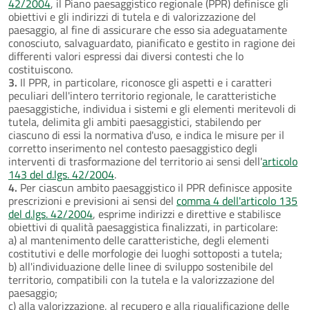
42/2004
, il Piano paesaggistico regionale (PPR) definisce gli
obiettivi e gli indirizzi di tutela e di valorizzazione del
paesaggio, al fine di assicurare che esso sia adeguatamente
conosciuto, salvaguardato, pianificato e gestito in ragione dei
differenti valori espressi dai diversi contesti che lo
costituiscono.
3.
Il PPR, in particolare, riconosce gli aspetti e i caratteri
peculiari dell'intero territorio regionale, le caratteristiche
paesaggistiche, individua i sistemi e gli elementi meritevoli di
tutela, delimita gli ambiti paesaggistici, stabilendo per
ciascuno di essi la normativa d'uso, e indica le misure per il
corretto inserimento nel contesto paesaggistico degli
interventi di trasformazione del territorio ai sensi dell'
articolo
143 del d.lgs. 42/2004
.
4.
Per ciascun ambito paesaggistico il PPR definisce apposite
prescrizioni e previsioni ai sensi del
comma 4 dell'articolo 135
del d.lgs. 42/2004
, esprime indirizzi e direttive e stabilisce
obiettivi di qualità paesaggistica finalizzati, in particolare:
a) al mantenimento delle caratteristiche, degli elementi
costitutivi e delle morfologie dei luoghi sottoposti a tutela;
b) all'individuazione delle linee di sviluppo sostenibile del
territorio, compatibili con la tutela e la valorizzazione del
paesaggio;
c) alla valorizzazione, al recupero e alla riqualificazione delle