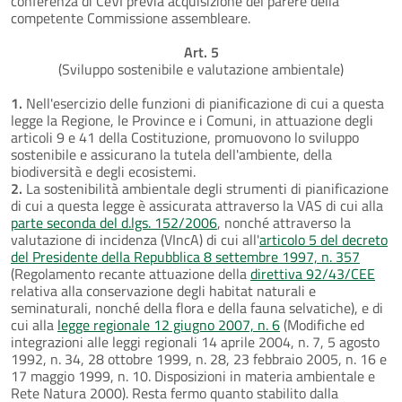
conferenza di CeVI previa acquisizione del parere della
competente Commissione assembleare.
Art. 5
(Sviluppo sostenibile e valutazione ambientale)
1.
Nell'esercizio delle funzioni di pianificazione di cui a questa
legge la Regione, le Province e i Comuni, in attuazione degli
articoli 9 e 41 della Costituzione, promuovono lo sviluppo
sostenibile e assicurano la tutela dell'ambiente, della
biodiversità e degli ecosistemi.
2.
La sostenibilità ambientale degli strumenti di pianificazione
di cui a questa legge è assicurata attraverso la VAS di cui alla
parte seconda del d.lgs. 152/2006
, nonché attraverso la
valutazione di incidenza (VIncA) di cui all'
articolo 5 del decreto
del Presidente della Repubblica 8 settembre 1997, n. 357
(Regolamento recante attuazione della
direttiva 92/43/CEE
relativa alla conservazione degli habitat naturali e
seminaturali, nonché della flora e della fauna selvatiche), e di
cui alla
legge regionale 12 giugno 2007, n. 6
(Modifiche ed
integrazioni alle leggi regionali 14 aprile 2004, n. 7, 5 agosto
1992, n. 34, 28 ottobre 1999, n. 28, 23 febbraio 2005, n. 16 e
17 maggio 1999, n. 10. Disposizioni in materia ambientale e
Rete Natura 2000). Resta fermo quanto stabilito dalla