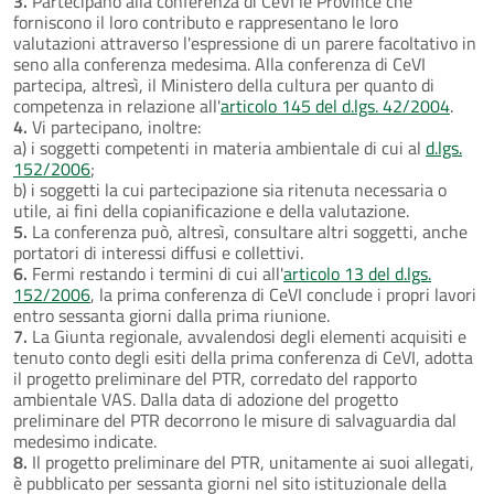
3.
Partecipano alla conferenza di CeVI le Province che
forniscono il loro contributo e rappresentano le loro
valutazioni attraverso l'espressione di un parere facoltativo in
seno alla conferenza medesima. Alla conferenza di CeVI
partecipa, altresì, il Ministero della cultura per quanto di
competenza in relazione all'
articolo 145 del d.lgs. 42/2004
.
4.
Vi partecipano, inoltre:
a) i soggetti competenti in materia ambientale di cui al
d.lgs.
152/2006
;
b) i soggetti la cui partecipazione sia ritenuta necessaria o
utile, ai fini della copianificazione e della valutazione.
5.
La conferenza può, altresì, consultare altri soggetti, anche
portatori di interessi diffusi e collettivi.
6.
Fermi restando i termini di cui all'
articolo 13 del d.lgs.
152/2006
, la prima conferenza di CeVI conclude i propri lavori
entro sessanta giorni dalla prima riunione.
7.
La Giunta regionale, avvalendosi degli elementi acquisiti e
tenuto conto degli esiti della prima conferenza di CeVI, adotta
il progetto preliminare del PTR, corredato del rapporto
ambientale VAS. Dalla data di adozione del progetto
preliminare del PTR decorrono le misure di salvaguardia dal
medesimo indicate.
8.
Il progetto preliminare del PTR, unitamente ai suoi allegati,
è pubblicato per sessanta giorni nel sito istituzionale della