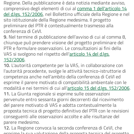
Regione. Della pubblicazione è data notizia mediante avviso,
comprensivo degli elementi di cui al
comma 1 dell'articolo 14
del d.lgs. 152/2006
, nel Bollettino ufficiale della Regione e nel
sito istituzionale della Regione medesima. Il progetto
preliminare del PTR è contestualmente trasmesso alla
conferenza di CeVI.
9.
Nel termine di pubblicazione dell'avviso di cui al comma 8,
chiunque può prendere visione del progetto preliminare del
PTR e formulare osservazioni. Le consultazioni ai fini della
VAS si svolgono nel rispetto dell'
articolo 14 del d.lgs.
152/2006
.
10.
L'autorità competente per la VAS, in collaborazione con
l'autorità procedente, svolge le attività tecnico-istruttorie di
competenza anche nell'ambito della conferenza di CeVI ed
esprime il parere motivato di compatibilità ambientale con le
modalità e nei termini di cui all'
articolo 15 del d.lgs. 152/2006
.
11.
La Giunta regionale si esprime sulle osservazioni
pervenute entro sessanta giorni decorrenti dal ricevimento
del parere motivato di VAS e adotta contestualmente la
proposta tecnica di progetto definitivo del PTR con le revisioni
conseguenti alle osservazioni accolte e alle risultanze del
parere medesimo.
12.
La Regione convoca la seconda conferenza di CeVI, che
esprime la sua valutazione della proposta tecnica del progetto