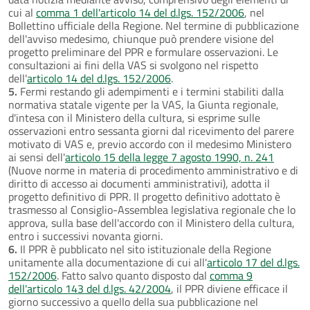
cui al
comma 1 dell'articolo 14 del d.lgs. 152/2006
, nel
Bollettino ufficiale della Regione. Nel termine di pubblicazione
dell'avviso medesimo, chiunque può prendere visione del
progetto preliminare del PPR e formulare osservazioni. Le
consultazioni ai fini della VAS si svolgono nel rispetto
dell'
articolo 14 del d.lgs. 152/2006
.
5.
Fermi restando gli adempimenti e i termini stabiliti dalla
normativa statale vigente per la VAS, la Giunta regionale,
d'intesa con il Ministero della cultura, si esprime sulle
osservazioni entro sessanta giorni dal ricevimento del parere
motivato di VAS e, previo accordo con il medesimo Ministero
ai sensi dell'
articolo 15 della legge 7 agosto 1990, n. 241
(Nuove norme in materia di procedimento amministrativo e di
diritto di accesso ai documenti amministrativi), adotta il
progetto definitivo di PPR. Il progetto definitivo adottato è
trasmesso al Consiglio-Assemblea legislativa regionale che lo
approva, sulla base dell'accordo con il Ministero della cultura,
entro i successivi novanta giorni.
6.
Il PPR è pubblicato nel sito istituzionale della Regione
unitamente alla documentazione di cui all'
articolo 17 del d.lgs.
152/2006
. Fatto salvo quanto disposto dal
comma 9
dell'articolo 143 del d.lgs. 42/2004
, il PPR diviene efficace il
giorno successivo a quello della sua pubblicazione nel