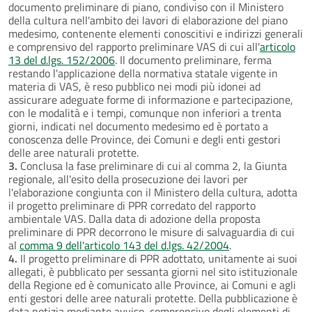
documento preliminare di piano, condiviso con il Ministero
della cultura nell'ambito dei lavori di elaborazione del piano
medesimo, contenente elementi conoscitivi e indirizzi generali
e comprensivo del rapporto preliminare VAS di cui all'
articolo
13 del d.lgs. 152/2006
. Il documento preliminare, ferma
restando l'applicazione della normativa statale vigente in
materia di VAS, è reso pubblico nei modi più idonei ad
assicurare adeguate forme di informazione e partecipazione,
con le modalità e i tempi, comunque non inferiori a trenta
giorni, indicati nel documento medesimo ed è portato a
conoscenza delle Province, dei Comuni e degli enti gestori
delle aree naturali protette.
3.
Conclusa la fase preliminare di cui al comma 2, la Giunta
regionale, all'esito della prosecuzione dei lavori per
l'elaborazione congiunta con il Ministero della cultura, adotta
il progetto preliminare di PPR corredato del rapporto
ambientale VAS. Dalla data di adozione della proposta
preliminare di PPR decorrono le misure di salvaguardia di cui
al
comma 9 dell'articolo 143 del d.lgs. 42/2004
.
4.
Il progetto preliminare di PPR adottato, unitamente ai suoi
allegati, è pubblicato per sessanta giorni nel sito istituzionale
della Regione ed è comunicato alle Province, ai Comuni e agli
enti gestori delle aree naturali protette. Della pubblicazione è
data notizia mediante avviso, comprensivo degli elementi di