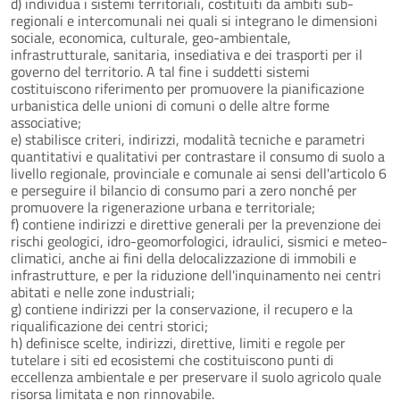
d) individua i sistemi territoriali, costituiti da ambiti sub-
regionali e intercomunali nei quali si integrano le dimensioni
sociale, economica, culturale, geo-ambientale,
infrastrutturale, sanitaria, insediativa e dei trasporti per il
governo del territorio. A tal fine i suddetti sistemi
costituiscono riferimento per promuovere la pianificazione
urbanistica delle unioni di comuni o delle altre forme
associative;
e) stabilisce criteri, indirizzi, modalità tecniche e parametri
quantitativi e qualitativi per contrastare il consumo di suolo a
livello regionale, provinciale e comunale ai sensi dell'articolo 6
e perseguire il bilancio di consumo pari a zero nonché per
promuovere la rigenerazione urbana e territoriale;
f) contiene indirizzi e direttive generali per la prevenzione dei
rischi geologici, idro-geomorfologici, idraulici, sismici e meteo-
climatici, anche ai fini della delocalizzazione di immobili e
infrastrutture, e per la riduzione dell'inquinamento nei centri
abitati e nelle zone industriali;
g) contiene indirizzi per la conservazione, il recupero e la
riqualificazione dei centri storici;
h) definisce scelte, indirizzi, direttive, limiti e regole per
tutelare i siti ed ecosistemi che costituiscono punti di
eccellenza ambientale e per preservare il suolo agricolo quale
risorsa limitata e non rinnovabile.