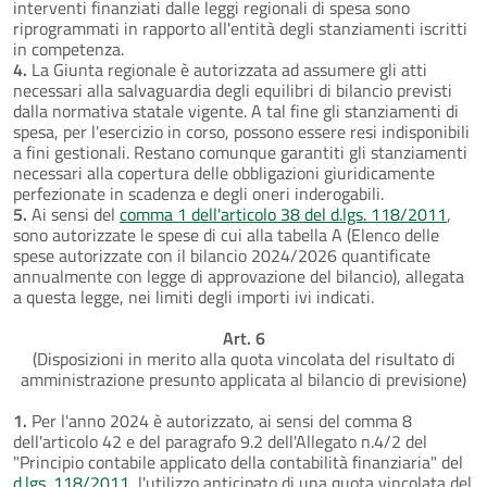
interventi finanziati dalle leggi regionali di spesa sono
riprogrammati in rapporto all'entità degli stanziamenti iscritti
in competenza.
4.
La Giunta regionale è autorizzata ad assumere gli atti
necessari alla salvaguardia degli equilibri di bilancio previsti
dalla normativa statale vigente. A tal fine gli stanziamenti di
spesa, per l'esercizio in corso, possono essere resi indisponibili
a fini gestionali. Restano comunque garantiti gli stanziamenti
necessari alla copertura delle obbligazioni giuridicamente
perfezionate in scadenza e degli oneri inderogabili.
5.
Ai sensi del
comma 1 dell'articolo 38 del d.lgs. 118/2011
,
sono autorizzate le spese di cui alla tabella A (Elenco delle
spese autorizzate con il bilancio 2024/2026 quantificate
annualmente con legge di approvazione del bilancio), allegata
a questa legge, nei limiti degli importi ivi indicati.
Art. 6
(Disposizioni in merito alla quota vincolata del risultato di
amministrazione presunto applicata al bilancio di previsione)
1.
Per l'anno 2024 è autorizzato, ai sensi del comma 8
dell'articolo 42 e del paragrafo 9.2 dell'Allegato n.4/2 del
"Principio contabile applicato della contabilità finanziaria" del
d.lgs. 118/2011
, l'utilizzo anticipato di una quota vincolata del