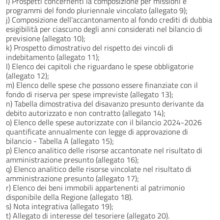
i) Prospetti concernenti la composizione per missioni e
programmi del fondo pluriennale vincolato (allegato 9);
j) Composizione dell'accantonamento al fondo crediti di dubbia
esigibilità per ciascuno degli anni considerati nel bilancio di
previsione (allegato 10);
k) Prospetto dimostrativo del rispetto dei vincoli di
indebitamento (allegato 11);
l) Elenco dei capitoli che riguardano le spese obbligatorie
(allegato 12);
m) Elenco delle spese che possono essere finanziate con il
fondo di riserva per spese impreviste (allegato 13);
n) Tabella dimostrativa del disavanzo presunto derivante da
debito autorizzato e non contratto (allegato 14);
o) Elenco delle spese autorizzate con il bilancio 2024-2026
quantificate annualmente con legge di approvazione di
bilancio - Tabella A (allegato 15);
p) Elenco analitico delle risorse accantonate nel risultato di
amministrazione presunto (allegato 16);
q) Elenco analitico delle risorse vincolate nel risultato di
amministrazione presunto (allegato 17);
r) Elenco dei beni immobili appartenenti al patrimonio
disponibile della Regione (allegato 18).
s) Nota integrativa (allegato 19);
t) Allegato di interesse del tesoriere (allegato 20).