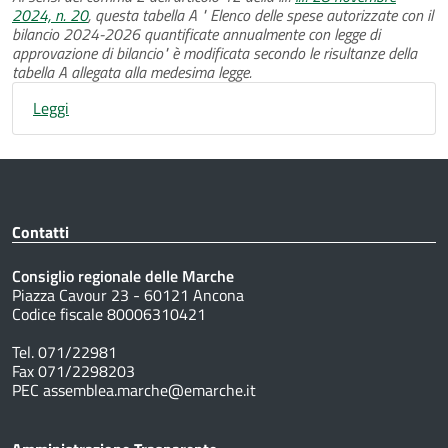
2024, n. 20
, questa tabella A " Elenco delle spese autorizzate con il
bilancio 2024-2026 quantificate annualmente con legge di
approvazione di bilancio" è modificata secondo le risultanze della
tabella A allegata alla medesima legge.
Leggi
Contatti
Consiglio regionale delle Marche
Piazza Cavour 23 - 60121 Ancona
Codice fiscale 80006310421
Tel. 071/22981
Fax 071/2298203
PEC assemblea.marche@emarche.it