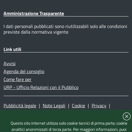
Amministrazione Trasparente
I dati personali pubblicati sono riutilizzabili solo alle condizioni
previste dalla normativa vigente
Link utili
Avvisi
Agenda del consiglio
Come fare per
URP - Ufficio Relazioni con il Pubblico
Pubblicità legale
|
Note Legali
|
Cookie
|
Privacy
|
Accessibilità
|
Dichiarazione di accessibilità
|
Mappa del
sito
|
Questo sito internet utilizza solo cookie tecnici di prima parte; cookie
analitici anonimizzati di terza parte. Per maggiori informazioni, puoi