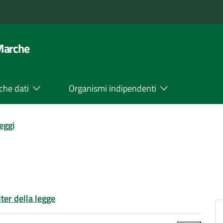
 Marche
che dati
Organismi indipendenti
leggi
Iter della legge