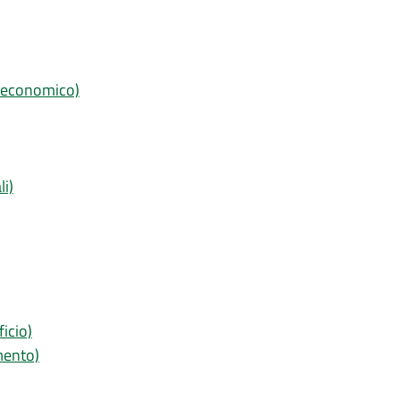
d economico)
li)
ficio)
mento)