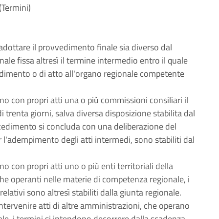
(Termini)
 adottare il provvedimento finale sia diverso dal
le fissa altresì il termine intermedio entro il quale
edimento o di atto all'organo regionale competente
 con propri atti una o più commissioni consiliari il
 trenta giorni, salva diversa disposizione stabilita dal
ocedimento si concluda con una deliberazione del
r l'adempimento degli atti intermedi, sono stabiliti dal
con propri atti uno o più enti territoriali della
che operanti nelle materie di competenza regionale, i
lativi sono altresì stabiliti dalla giunta regionale.
tervenire atti di altre amministrazioni, che operano
ale, i termini si intendono decorrere dalla scadenza