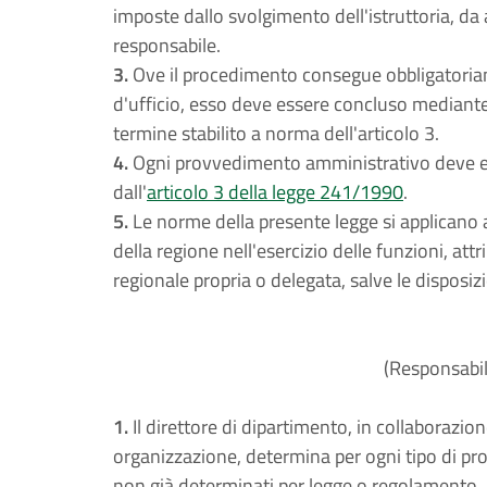
imposte dallo svolgimento dell'istruttoria, da 
responsabile.
3.
Ove il procedimento consegue obbligatoriam
d'ufficio, esso deve essere concluso mediant
termine stabilito a norma dell'articolo 3.
4.
Ogni provvedimento amministrativo deve ess
dall'
articolo 3 della legge 241/1990
.
5.
Le norme della presente legge si applicano alt
della regione nell'esercizio delle funzioni, at
regionale propria o delegata, salve le disposizi
(Responsabil
1.
Il direttore di dipartimento, in collaborazio
organizzazione, determina per ogni tipo di pr
non già determinati per legge o regolamento, 