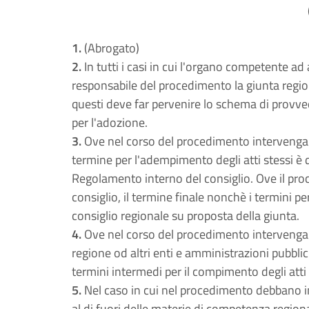
1.
(Abrogato)
2.
In tutti i casi in cui l'organo competente ad
responsabile del procedimento la giunta regiona
questi deve far pervenire lo schema di provv
per l'adozione.
3.
Ove nel corso del procedimento intervengano
termine per l'adempimento degli atti stessi è di
Regolamento interno del consiglio. Ove il pr
consiglio, il termine finale nonchè i termini pe
consiglio regionale su proposta della giunta.
4.
Ove nel corso del procedimento intervengano 
regione od altri enti e amministrazioni pubbli
termini intermedi per il compimento degli atti re
5.
Nel caso in cui nel procedimento debbano in
al di fuori delle materie di competenza region