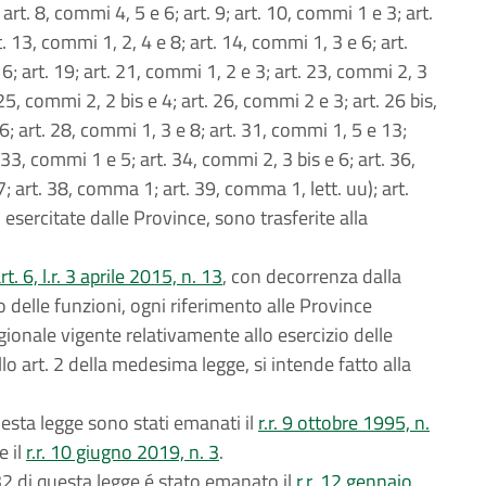
; art. 8, commi 4, 5 e 6; art. 9; art. 10, commi 1 e 3; art.
. 13, commi 1, 2, 4 e 8; art. 14, commi 1, 3 e 6; art.
 art. 19; art. 21, commi 1, 2 e 3; art. 23, commi 2, 3
25, commi 2, 2 bis e 4; art. 26, commi 2 e 3; art. 26 bis,
 art. 28, commi 1, 3 e 8; art. 31, commi 1, 5 e 13;
 33, commi 1 e 5; art. 34, commi 2, 3 bis e 6; art. 36,
 art. 38, comma 1; art. 39, comma 1, lett. uu); art.
esercitate dalle Province, sono trasferite alla
. 6, l.r. 3 aprile 2015, n. 13
, con decorrenza dalla
o delle funzioni, ogni riferimento alle Province
ionale vigente relativamente allo esercizio delle
lo art. 2 della medesima legge, si intende fatto alla
questa legge sono stati emanati il
r.r. 9 ottobre 1995, n.
 e il
r.r. 10 giugno 2019, n. 3
.
 32 di questa legge é stato emanato il
r.r. 12 gennaio