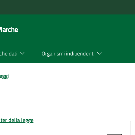
 Marche
che dati
Organismi indipendenti
leggi
Iter della legge