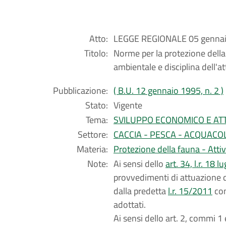
Atto:
LEGGE REGIONALE 05 gennaio
Titolo:
Norme per la protezione della f
ambientale e disciplina dell'at
Pubblicazione:
( B.U. 12 gennaio 1995, n. 2 )
Stato:
Vigente
Tema:
SVILUPPO ECONOMICO E ATT
Settore:
CACCIA - PESCA - ACQUACO
Materia:
Protezione della fauna - Attiv
Note:
Ai sensi dello
art. 34, l.r. 18 l
provvedimenti di attuazione d
dalla predetta
l.r. 15/2011
con
adottati.
Ai sensi dello art. 2, commi 1 