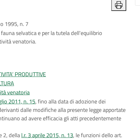
 1995, n. 7
auna selvatica e per la tutela dell'equilibrio
tività venatoria.
IVITA’ PRODUTTIVE
LTURA
ità venatoria
uglio 2011, n. 15
, fino alla data di adozione dei
erivanti dalle modifiche alla presente legge apportate
tinuano ad avere efficacia gli atti precedentemente
e 2, della
l.r. 3 aprile 2015, n. 13
, le funzioni dello art.