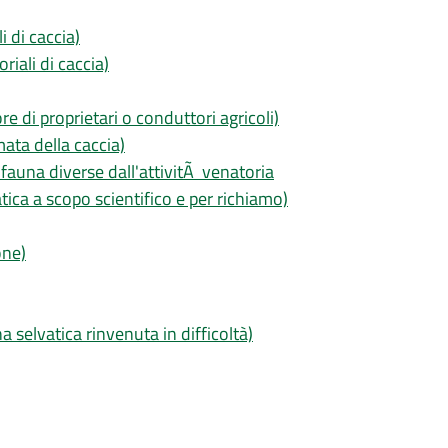
i di caccia)
riali di caccia)
re di proprietari o conduttori agricoli)
mata della caccia)
 fauna diverse dall'attivitÃ venatoria
atica a scopo scientifico e per richiamo)
one)
na selvatica rinvenuta in difficoltà)