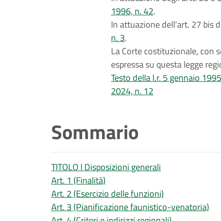
1996, n. 42
.
In attuazione dell'art. 27 bis
n. 3
.
La Corte costituzionale, con
espressa su questa legge regi
Testo della l.r. 5 gennaio 1995
2024, n. 12
Sommario
TITOLO I Disposizioni generali
Art. 1 (Finalità)
Art. 2 (Esercizio delle funzioni)
Art. 3 (Pianificazione faunistico-venatoria)
Art. 4 (Criteri e indirizzi regionali)