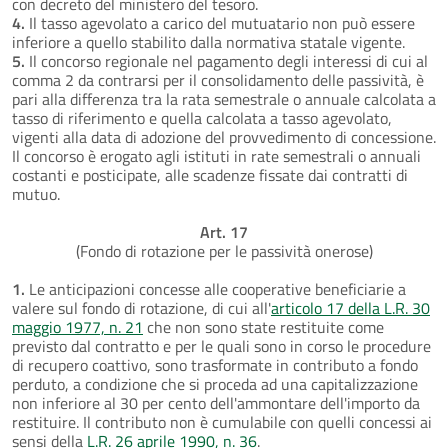
con decreto del ministero del tesoro.
4.
Il tasso agevolato a carico del mutuatario non può essere
inferiore a quello stabilito dalla normativa statale vigente.
5.
Il concorso regionale nel pagamento degli interessi di cui al
comma 2 da contrarsi per il consolidamento delle passività, è
pari alla differenza tra la rata semestrale o annuale calcolata a
tasso di riferimento e quella calcolata a tasso agevolato,
vigenti alla data di adozione del provvedimento di concessione.
Il concorso è erogato agli istituti in rate semestrali o annuali
costanti e posticipate, alle scadenze fissate dai contratti di
mutuo.
Art. 17
(Fondo di rotazione per le passività onerose)
1.
Le anticipazioni concesse alle cooperative beneficiarie a
valere sul fondo di rotazione, di cui all'
articolo 17 della L.R. 30
maggio 1977, n. 21
che non sono state restituite come
previsto dal contratto e per le quali sono in corso le procedure
di recupero coattivo, sono trasformate in contributo a fondo
perduto, a condizione che si proceda ad una capitalizzazione
non inferiore al 30 per cento dell'ammontare dell'importo da
restituire. Il contributo non è cumulabile con quelli concessi ai
sensi della
L.R. 26 aprile 1990, n. 36
.