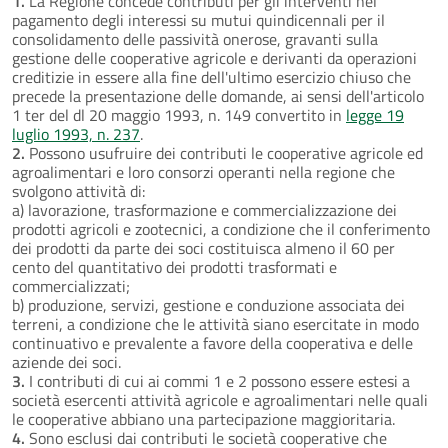
1.
La Regione concede contributi per gli interventi nel
pagamento degli interessi su mutui quindicennali per il
consolidamento delle passività onerose, gravanti sulla
gestione delle cooperative agricole e derivanti da operazioni
creditizie in essere alla fine dell'ultimo esercizio chiuso che
precede la presentazione delle domande, ai sensi dell'articolo
1 ter del dl 20 maggio 1993, n. 149 convertito in
legge 19
luglio 1993, n. 237
.
2.
Possono usufruire dei contributi le cooperative agricole ed
agroalimentari e loro consorzi operanti nella regione che
svolgono attività di:
a) lavorazione, trasformazione e commercializzazione dei
prodotti agricoli e zootecnici, a condizione che il conferimento
dei prodotti da parte dei soci costituisca almeno il 60 per
cento del quantitativo dei prodotti trasformati e
commercializzati;
b) produzione, servizi, gestione e conduzione associata dei
terreni, a condizione che le attività siano esercitate in modo
continuativo e prevalente a favore della cooperativa e delle
aziende dei soci.
3.
I contributi di cui ai commi 1 e 2 possono essere estesi a
società esercenti attività agricole e agroalimentari nelle quali
le cooperative abbiano una partecipazione maggioritaria.
4.
Sono esclusi dai contributi le società cooperative che