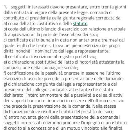
1.
I soggetti interessati devono presentare, entro trenta giorni
dalla entrata in vigore della presente legge, domanda di
contributo al presidente della giunta regionale corredata da:
a) copia dell'atto costitutivo e dello
statuto
;
b) copia dell'ultimo bilancio di esercizio con relazione e verbale
di approvazione da parte dell'assemblea dei soci;
c) certificato del tribunale in data non anteriore a tre mesi dal
quale risulti che l'ente si trova nel pieno esercizio dei propri
diritti nonchè il nominativo del legale rappresentante;
d) certificato di iscrizione al registro prefettizio;
e) dichiarazione sostitutiva dell'atto di notorietà attestante la
composizione della compagine sociale;
f) certificazione delle passività onerose in essere nell'ultimo
esercizio chiuso che precede la presentazione delle domande;
g) dichiarazione congiunta del legale rappresentante e del
presidente del collegio sindacale, attestante che è stato
dichiarato l'intero ammontare delle passività e dei saldi attivi
dei rapporti bancari e finanziari in essere nell'ultimo esercizio
che precede la presentazione delle domande. Nella stessa
dichiarazione deve risultare l'entità del prestito dei soci;
h) entro novanta giorni dalla presentazione della domanda i
soggetti interessati dovranno produrre l'impegno di un istituto
di credito alla concessione di un mutuo vincolato alle finalità