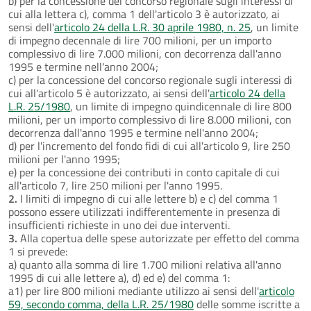
b) per la concessione del concorso regionale sugli interessi di
cui alla lettera c), comma 1 dell'articolo 3 è autorizzato, ai
sensi dell'
articolo 24 della L.R. 30 aprile 1980, n. 25
, un limite
di impegno decennale di lire 700 milioni, per un importo
complessivo di lire 7.000 milioni, con decorrenza dall'anno
1995 e termine nell'anno 2004;
c) per la concessione del concorso regionale sugli interessi di
cui all'articolo 5 è autorizzato, ai sensi dell'
articolo 24 della
L.R. 25/1980
, un limite di impegno quindicennale di lire 800
milioni, per un importo complessivo di lire 8.000 milioni, con
decorrenza dall'anno 1995 e termine nell'anno 2004;
d) per l'incremento del fondo fidi di cui all'articolo 9, lire 250
milioni per l'anno 1995;
e) per la concessione dei contributi in conto capitale di cui
all'articolo 7, lire 250 milioni per l'anno 1995.
2.
I limiti di impegno di cui alle lettere b) e c) del comma 1
possono essere utilizzati indifferentemente in presenza di
insufficienti richieste in uno dei due interventi.
3.
Alla copertua delle spese autorizzate per effetto del comma
1 si prevede:
a) quanto alla somma di lire 1.700 milioni relativa all'anno
1995 di cui alle lettere a), d) ed e) del comma 1:
a1) per lire 800 milioni mediante utilizzo ai sensi dell'
articolo
59, secondo comma, della L.R. 25/1980
delle somme iscritte a