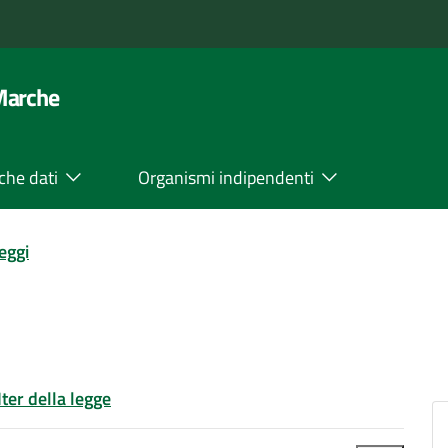
 Marche
che dati
Organismi indipendenti
leggi
Iter della legge