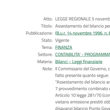
Atto:
LEGGE REGIONALE 5 novembr
Titolo:
Assestamento del bilancio pe
Pubblicazione:
(B.u.r. 14 novembre 1996, n.
Stato:
Vigente
Tema:
FINANZA
Settore:
CONTABILITA’ - PROGRAMM
Materia:
Bilanci – Leggi finanziarie
Note:
Il Commissario del Governo, 
fatto presente quanto segue: 
"Assestamento del bilancio a
7 provvedimento combinato di
Articolo 10 legge 281/70 (co
vietano emissione prestiti obbl
disavanzi bilancio Punto Gov