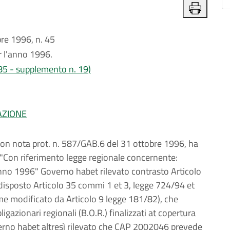
e 1996, n. 45
r l'anno 1996.
 85 - supplemento n. 19)
AZIONE
con nota prot. n. 587/GAB.6 del 31 ottobre 1996, ha
"Con riferimento legge regionale concernente:
nno 1996" Governo habet rilevato contrasto Articolo
sposto Articolo 35 commi 1 et 3, legge 724/94 et
me modificato da Articolo 9 legge 181/82), che
igazionari regionali (B.O.R.) finalizzati at copertura
erno habet altresì rilevato che CAP 2002046 prevede