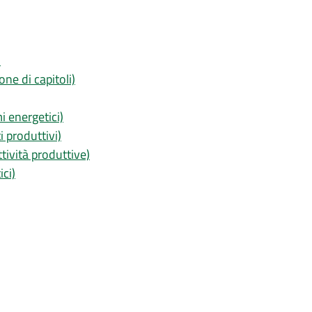
)
one di capitoli)
i energetici)
 produttivi)
ttività produttive)
ici)