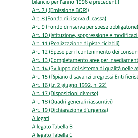
bilancio per l'anno 1996 e precedenti)
Art. 7 ( (Emissione BOR))
Art. 8 (Fondo di riserva di cassa)
Art. 9 (Fondo di riserva per spese obbligatorie
Art. 10 (Istituzione, soppressione e modificazi
Art. 11 (Realizzazione di piste ciclabili)
Art. 12 (Spese per il contenimento dei consum
Art. 13 (Completamento aree per insediamenti
Art. 14 (Sviluppo del sistema di qualità nelle a
Art. 15 (Ripiano disavanzi pregressi Enti fierist
Art. 16 (l.r. 2 giugno 1992, n. 22)
Art. 17 (Disposizioni diverse)
Art. 18 (Quadri generali riassuntivi)
Art. 19 (Dichiarazione d'urgenza)
Allegati
Allegato Tabella B
Allegato Tabella C