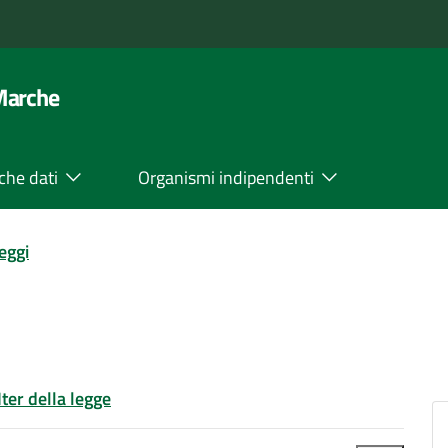
 Marche
che dati
Organismi indipendenti
leggi
Iter della legge