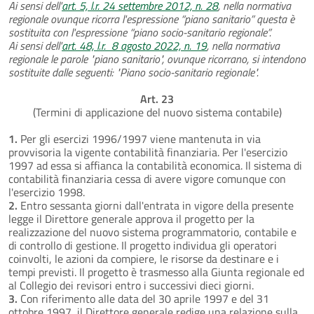
Ai sensi dell'
art. 5, l.r. 24 settembre 2012, n. 28
, nella normativa
regionale ovunque ricorra l'espressione “piano sanitario” questa è
sostituita con l'espressione “piano socio-sanitario regionale”.
Ai sensi dell'
art. 48, l.r. 8 agosto 2022, n. 19
, nella normativa
regionale le parole "piano sanitario", ovunque ricorrano, si intendono
sostituite dalle seguenti: "Piano socio-sanitario regionale".
Art. 23
(Termini di applicazione del nuovo sistema contabile)
1.
Per gli esercizi 1996/1997 viene mantenuta in via
provvisoria la vigente contabilità finanziaria. Per l'esercizio
1997 ad essa si affianca la contabilità economica. Il sistema di
contabilità finanziaria cessa di avere vigore comunque con
l'esercizio 1998.
2.
Entro sessanta giorni dall'entrata in vigore della presente
legge il Direttore generale approva il progetto per la
realizzazione del nuovo sistema programmatorio, contabile e
di controllo di gestione. Il progetto individua gli operatori
coinvolti, le azioni da compiere, le risorse da destinare e i
tempi previsti. Il progetto è trasmesso alla Giunta regionale ed
al Collegio dei revisori entro i successivi dieci giorni.
3.
Con riferimento alle data del 30 aprile 1997 e del 31
ottobre 1997, il Direttore generale redige una relazione sulla