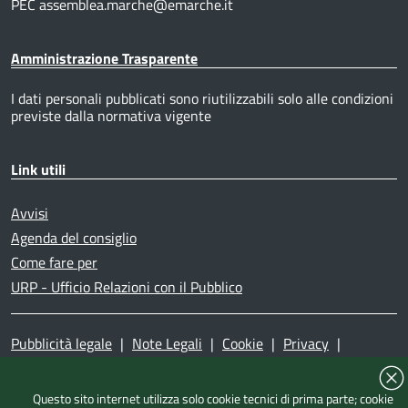
PEC assemblea.marche@emarche.it
Amministrazione Trasparente
I dati personali pubblicati sono riutilizzabili solo alle condizioni
previste dalla normativa vigente
Link utili
Avvisi
Agenda del consiglio
Come fare per
URP - Ufficio Relazioni con il Pubblico
Pubblicità legale
|
Note Legali
|
Cookie
|
Privacy
|
Accessibilità
|
Dichiarazione di accessibilità
|
Mappa del
sito
|
Questo sito internet utilizza solo cookie tecnici di prima parte; cookie