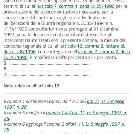
spesa corrispondenti al capitolo 6200279 del bilancio 1997. I
termini di cui all'
articolo 7, comma 1, della l.r. 25/1996
per la
presentazione della documentazione necessaria per la
concessione del contributo agli enti individuati con
deliberazioni della Giunta regionale n. 3035/1994 e n.
1174/1995 sono ulteriormente prorogati al 31 dicembre
1997, pena la decadenza dal contributo stesso. Per gli
interventi riautorizzati con il presente comma, la misura del
concorso regionale di cui all'
articolo 12, comma 2, lettera b),
della l.r. 8/1996
, come integrata dall'
articolo 7, comma 2, della
l.r. 25/1996
, è modificata dall'8 per cento al 7 per cento.
5.
............................................................................................
6.
............................................................................................
7.
............................................................................................
Nota relativa all'articolo 12
Il comma 1 sostituisce i commi da 1 a 5 dell'
art. 21, l.r. 5 maggio
1997, n. 28
.
Il comma 5 modifica il
comma 1 dell'art. 11, l.r. 5 maggio 1997, n.
28
.
Il comma 6 aggiunge il comma 2 all'
art. 11, l.r. 5 maggio 1997, n.
28
.