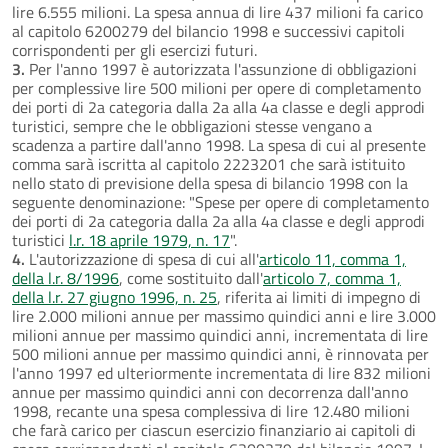
lire 6.555 milioni. La spesa annua di lire 437 milioni fa carico
al capitolo 6200279 del bilancio 1998 e successivi capitoli
corrispondenti per gli esercizi futuri.
3.
Per l'anno 1997 è autorizzata l'assunzione di obbligazioni
per complessive lire 500 milioni per opere di completamento
dei porti di 2a categoria dalla 2a alla 4a classe e degli approdi
turistici, sempre che le obbligazioni stesse vengano a
scadenza a partire dall'anno 1998. La spesa di cui al presente
comma sarà iscritta al capitolo 2223201 che sarà istituito
nello stato di previsione della spesa di bilancio 1998 con la
seguente denominazione: "Spese per opere di completamento
dei porti di 2a categoria dalla 2a alla 4a classe e degli approdi
turistici
l.r. 18 aprile 1979, n. 17
".
4.
L'autorizzazione di spesa di cui all'
articolo 11, comma 1,
della l.r. 8/1996
, come sostituito dall'
articolo 7, comma 1,
della l.r. 27 giugno 1996, n. 25
, riferita ai limiti di impegno di
lire 2.000 milioni annue per massimo quindici anni e lire 3.000
milioni annue per massimo quindici anni, incrementata di lire
500 milioni annue per massimo quindici anni, è rinnovata per
l'anno 1997 ed ulteriormente incrementata di lire 832 milioni
annue per massimo quindici anni con decorrenza dall'anno
1998, recante una spesa complessiva di lire 12.480 milioni
che farà carico per ciascun esercizio finanziario ai capitoli di