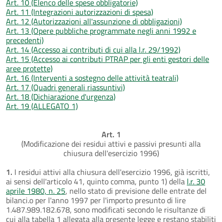
Art. 10 (Elenco delle spese obbligatorie)
Art. 11 (Integrazioni autorizzazioni di spesa)
Art. 12 (Autorizzazioni all'assunzione di obbligazioni)
Art. 13 (Opere pubbliche programmate negli anni 1992 e
precedenti)
Art. 14 (Accesso ai contributi di cui alla l.r. 29/1992)
Art. 15 (Accesso ai contributi PTRAP per gli enti gestori delle
aree protette)
Art. 16 (Interventi a sostegno delle attività teatrali)
Art. 17 (Quadri generali riassuntivi)
Art. 18 (Dichiarazione d'urgenza)
Art. 19 (ALLEGATO 1)
Art. 1
(Modificazione dei residui attivi e passivi presunti alla
chiusura dell'esercizio 1996)
1.
I residui attivi alla chiusura dell'esercizio 1996, già iscritti,
ai sensi dell'articolo 41, quinto comma, punto 1) della
l.r. 30
aprile 1980, n. 25
, nello stato di previsione delle entrate del
bilanci.o per l'anno 1997 per l'importo presunto di lire
1.487.989.182.678, sono modificati secondo le risultanze di
cui alla tabella 1 allegata alla presente legge e restano stabiliti