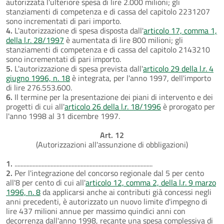
autorizzata l'ulteriore spesa di lire 2.000 milioni; gli
stanziamenti di competenza e di cassa del capitolo 2231207
sono incrementati di pari importo.
4.
L'autorizzazione di spesa disposta dall'
articolo 17, comma 1,
della l.r. 28/1997
è aumentata di lire 800 milioni; gli
stanziamenti di competenza e di cassa del capitolo 2143210
sono incrementati di pari importo.
5.
L'autorizzazione di spesa prevista dall'
articolo 29 della l.r. 4
giugno 1996, n. 18
è integrata, per l'anno 1997, dell'importo
di lire 276.553.600.
6.
Il termine per la presentazione dei piani di intervento e dei
progetti di cui all'
articolo 26 della l.r. 18/1996
è prorogato per
l'anno 1998 al 31 dicembre 1997.
Art. 12
(Autorizzazioni all'assunzione di obbligazioni)
1.
............................................................................................
2.
Per l'integrazione del concorso regionale dal 5 per cento
all'8 per cento di cui all'
articolo 12, comma 2, della l.r. 9 marzo
1996, n. 8
da applicarsi anche ai contributi già concessi negli
anni precedenti, è autorizzato un nuovo limite d'impegno di
lire 437 milioni annue per massimo quindici anni con
decorrenza dall'anno 1998, recante una spesa complessiva di